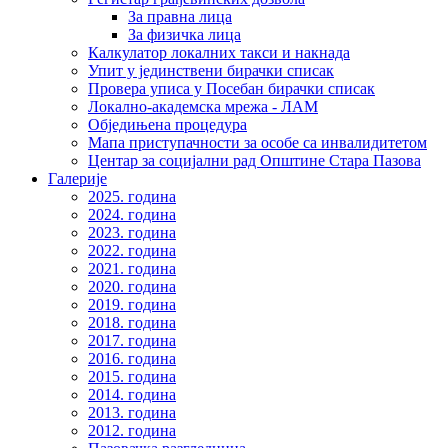
За правна лица
За физичка лица
Калкулатор локалних такси и накнада
Упит у јединствени бирачки списак
Провера уписа у Посебан бирачки списак
Локално-академска мрежа - ЛАМ
Обједињена процедура
Мапа приступачности за особе са инвалидитетом
Центар за социјални рад Општине Стара Пазова
Галерије
2025. година
2024. година
2023. година
2022. година
2021. година
2020. година
2019. година
2018. година
2017. година
2016. година
2015. година
2014. година
2013. година
2012. година