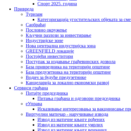
Спорт 2025. година
Привреда
Туризам
Категоризација угоститељских објеката за сме
Саобраћај
Пословно окружење
Кључни разлози за инвестирање
Индустријске зоне
Нова централна индустријска зона
GREENFIELD локације
Постојећи инвеститори
Поступак за издавање грађевинских дозвола
База привредника на територији општине
База предузетника на територији општине
Водич за будуће предузетнике
Канцеларија за локално економски развој
Сервиси грађана
Питајте председника
Питања грађана и одговори председника
еУправа
Исказивање интересовања за вакцинисање п
Виртуелни матичар - наручивање извода
Извод из матичне књиге рођених
Извод из матичне књиге умрлих
Извод из матичне књиге венчаних