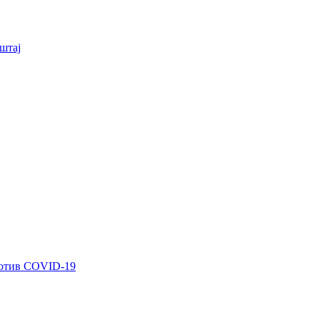
штај
ротив COVID-19