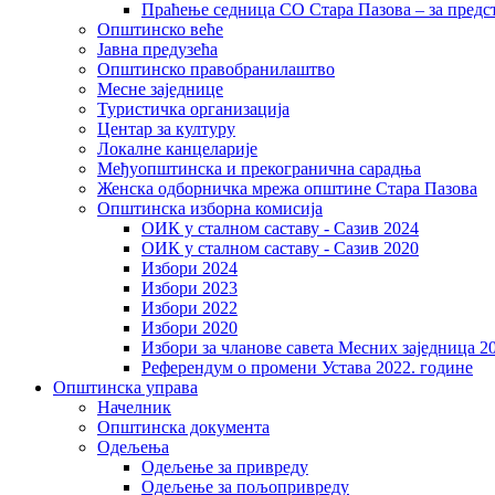
Праћење седница СО Стара Пазова – за предс
Општинско веће
Јавна предузећа
Општинско правобранилаштво
Месне заједнице
Туристичка организација
Центaр за културу
Локалне канцеларије
Међуопштинска и прекогранична сарадња
Женска одборничка мрежа општине Стара Пазова
Општинска изборна комисија
ОИК у сталном саставу - Сазив 2024
ОИК у сталном саставу - Сазив 2020
Избори 2024
Избори 2023
Избори 2022
Избори 2020
Избори за чланове савета Месних заједница 2
Референдум о промени Устава 2022. године
Општинска управа
Начелник
Општинска документа
Одељења
Одељење за привреду
Одељење за пољопривреду