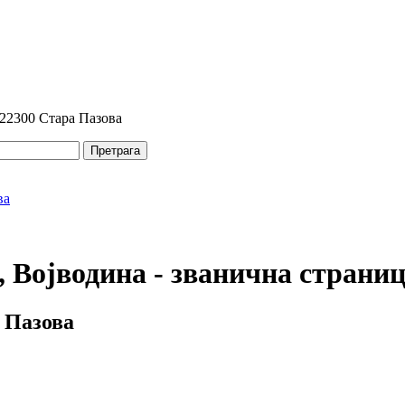
 22300 Стара Пазова
Претрага
 Војводина - званична страни
 Пазова