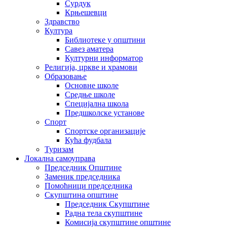
Сурдук
Крњешевци
Здравство
Култура
Библиотеке у општини
Савез аматера
Културни информатор
Религија, цркве и храмови
Образовање
Основне школе
Средње школе
Специјална школа
Предшколске установе
Спорт
Спортске организације
Кућа фудбала
Туризам
Локална самоуправа
Председник Општине
Заменик председника
Помоћници председника
Скупштина општине
Председник Скупштине
Радна тела скупштине
Комисија скупштине општине