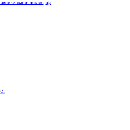
тавнике званичних медија
021