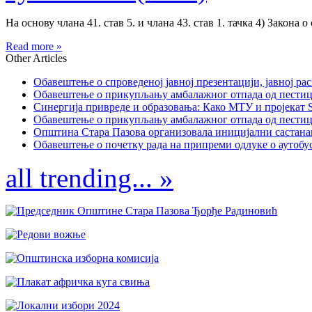
На основу члана 41. став 5. и члана 43. став 1. тачка 4) Закона о
Read more »
Other Articles
Обавештење о спроведеној јавној презентацији, јавној рас
Обавештење о прикупљању амбалажног отпада од пестицида
Синергија привреде и образовања: Како МТУ и пројекат St
Обавештење о прикупљању амбалажног отпада од пестицида
Општина Стара Пазова организовала иницијални састанак
Обавештење о почетку рада на припреми одлуке о аутобус
all trending... »