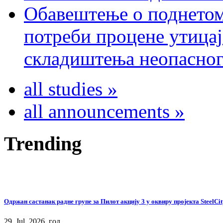
Обавештење о поднетом
потреби процене утицај
складиштења неопасног
all studies »
all announcements »
Trending
Одржан састанак радне групе за Пилот акцију 3 у оквиру пројекта SteelCit
29. Jul. 2026. год.