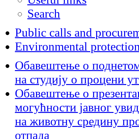
Search
Public calls and procure
Environmental protectio
Обавештење о поднетом 
на студију о процени у
Обавештење о презентац
могућности јавног увид
на животну средину пр
отпада