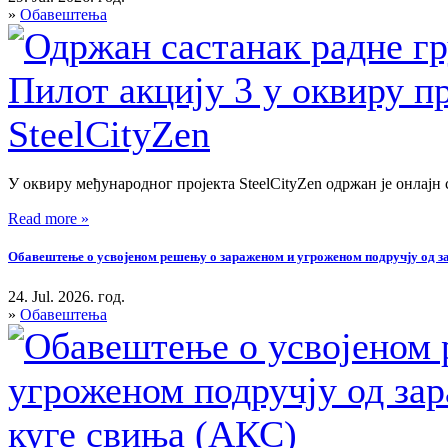
»
Обавештења
У оквиру међународног пројекта SteelCityZen одржан је онлајн 
Read more »
Обавештење о усвојеном решењу о зараженом и угроженом подручју од зар
24. Jul. 2026. год.
»
Обавештења