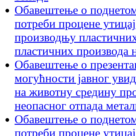
Обавештење о поднетом
потреби процене утицаја
производњу пластичних
пластичних производа 
Обавештење о презентац
могућности јавног увид
на животну средину пр
неопасног отпада метал
Обавештење о поднетом
потреби процене утицај