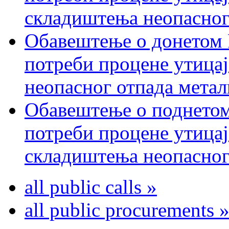
складиштења неопасног
Обавештење о донетом 
потреби процене утицај
неопасног отпада метал
Обавештење о поднетом
потреби процене утицај
складиштења неопасног
all public calls »
all public procurements 