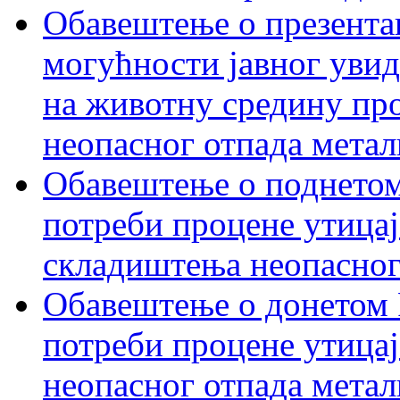
Обавештење о презентац
могућности јавног увид
на животну средину пр
неопасног отпада метал
Обавештење о поднетом
потреби процене утицај
складиштења неопасног
Обавештење о донетом 
потреби процене утицај
неопасног отпада метал