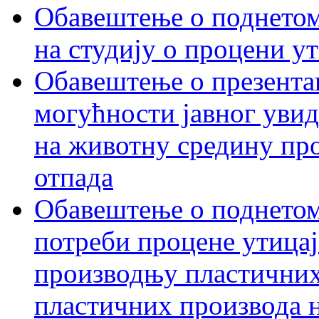
Обавештење о поднетом 
на студију о процени у
Обавештење о презентац
могућности јавног увид
на животну средину пр
отпада
Обавештење о поднетом
потреби процене утицаја
производњу пластичних
пластичних производа 