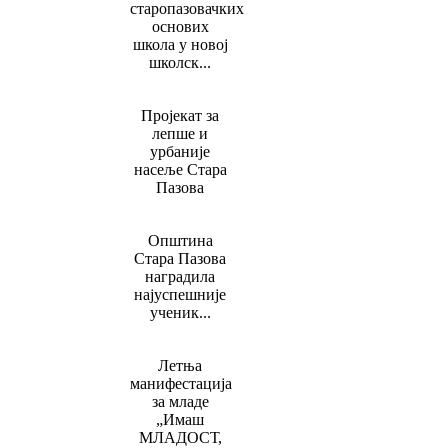
старопазовачких
основих
школа у новој
школск...
Пројекат за
лепше и
урбаније
насеље Стара
Пазова
Општина
Стара Пазова
наградила
најуспешније
ученик...
Летња
манифестација
за младе
„Имаш
МЛАДОСТ,