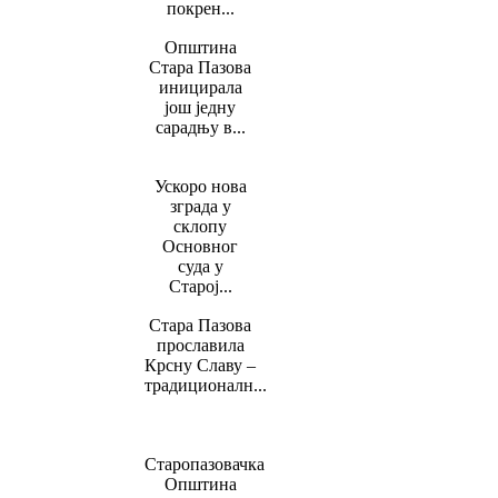
покрен...
Општина
Стара Пазова
иницирала
још једну
сарадњу в...
Ускоро нова
зграда у
склопу
Основног
суда у
Старој...
Стара Пазова
прославила
Крсну Славу –
традиционалн...
Старопазовачка
Општина