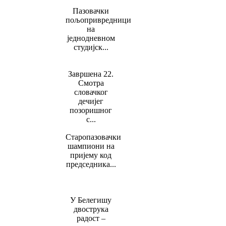
Пазовачки
пољопривредници
на
једнодневном
студијск...
Завршена 22.
Смотра
словачког
дечијег
позоришног
с...
Старопазовачки
шампиони на
пријему код
председника...
У Белегишу
двострука
радост –