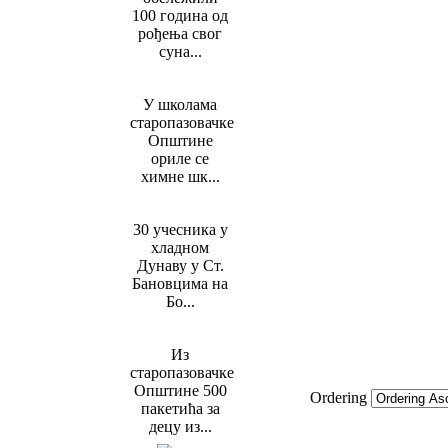
100 година од
рођења свог
суна...
У школама
старопазовачке
Општине
ориле се
химне шк...
30 учесника у
хладном
Дунаву у Ст.
Бановцима на
Бо...
Из
старопазовачке
Општине 500
Ordering
пакетића за
децу из...