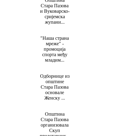
Општина
Стара Пазова
и Вуковарско-
сријемска
жупани...
"Наша страна
мреже" -
промоција
спорта међу
младим...
Одборнице из
општине
Стара Пазова
основале
Женску ...
Општина
Стара Пазова
организовала
Скуп
представник...