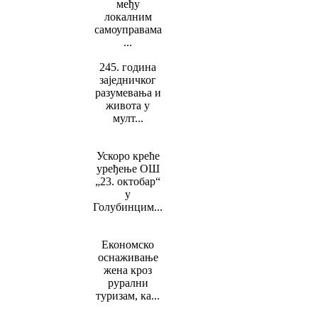
међу
локалним
самоуправама
...
245. година
заједничког
разумевања и
живота у
мулт...
Ускоро креће
уређење ОШ
„23. октобар“
у
Голубинцим...
Економско
оснаживање
жена кроз
рурални
туризам, ка...