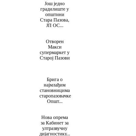
Још једно
градилиште у
општини
Стара Пазова,
ЈП ОС...
Отворен
Макси
супермаркет у
Старој Пазови
Брига о
најмлађим
становницима
старопазовачке
Општ...
Нова опрема
за Кабинет за
ултразвучну
дијагностику...