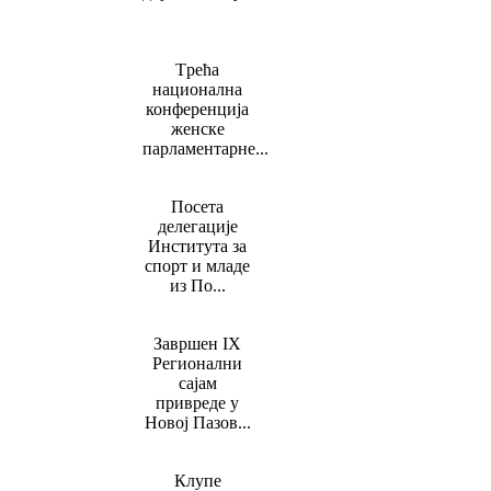
Tрећа
национална
конференција
женске
парламентарне...
Посета
делегације
Института за
спорт и младе
из По...
Завршен IX
Регионални
сајам
привреде у
Новој Пазов...
Клупе