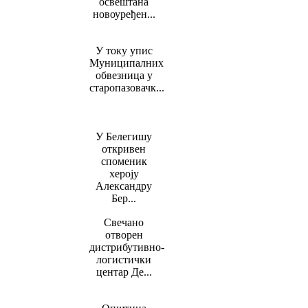
освештана
новоуређен...
У току упис
Муниципалних
обвезница у
старопазовачк...
У Белегишу
откривен
споменик
хероју
Александру
Бер...
Свечано
отворен
дистрибутивно-
логистички
центар Де...