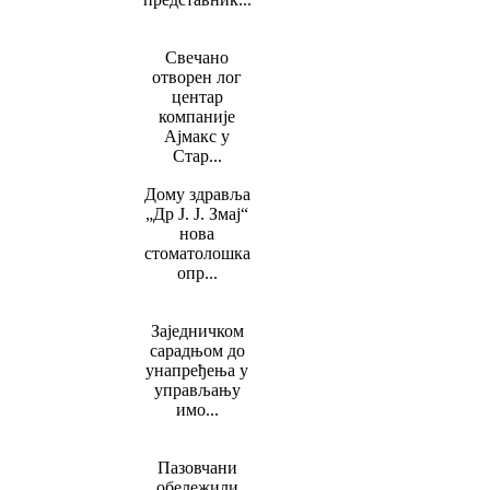
Свечано
отворен лог
центар
компаније
Ајмакс у
Стар...
Дому здравља
„Др Ј. Ј. Змај“
нова
стоматолошка
опр...
Заједничком
сарадњом до
унапређења у
управљању
имо...
Пазовчани
обележили