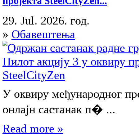
пројекта SteelCityZen...
29. Jul. 2026. год.
»
Обавештења
У оквиру међународног про
онлајн састанак п� ...
Read more »