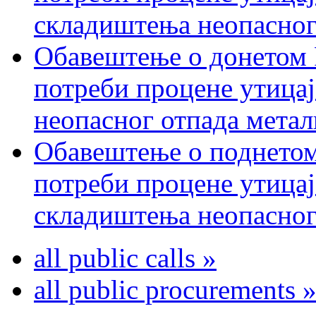
складиштења неопасног
Обавештење о донетом 
потреби процене утицај
неопасног отпада метал
Обавештење о поднетом
потреби процене утицај
складиштења неопасног
all public calls »
all public procurements 