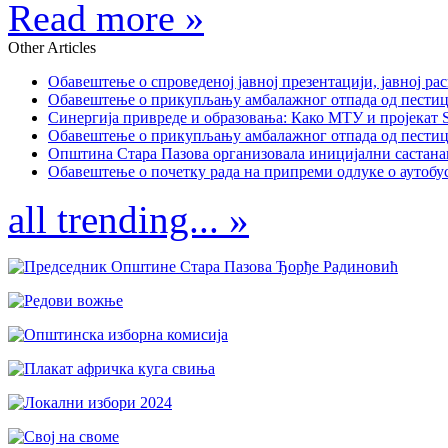
Read more »
Other Articles
Обавештење о спроведеној јавној презентацији, јавној рас
Обавештење о прикупљању амбалажног отпада од пестицида
Синергија привреде и образовања: Како МТУ и пројекат St
Обавештење о прикупљању амбалажног отпада од пестицида
Општина Стара Пазова организовала иницијални састанак
Обавештење о почетку рада на припреми одлуке о аутобус
all trending... »