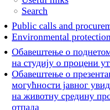
Search
Public calls and procure
Environmental protectio
Обавештење о поднетом 
на студију о процени у
Обавештење о презентац
могућности јавног увид
на животну средину пр
отпада