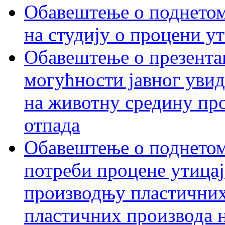
Обавештење о поднетом 
на студију о процени у
Обавештење о презентац
могућности јавног увид
на животну средину пр
отпада
Обавештење о поднетом
потреби процене утицаја
производњу пластичних
пластичних производа 