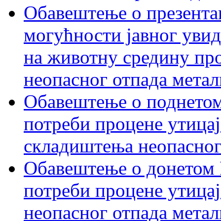
Обавештење о презентац
могућности јавног увид
на животну средину пр
неопасног отпада метал
Обавештење о поднетом
потреби процене утицај
складиштења неопасног
Обавештење о донетом 
потреби процене утицај
неопасног отпада метал