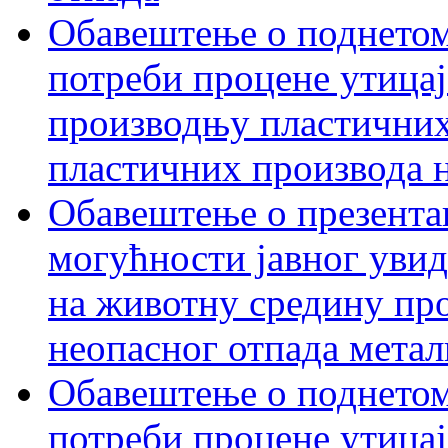
Обавештење о поднетом
потреби процене утицаја
производњу пластичних
пластичних производа 
Обавештење о презентац
могућности јавног увид
на животну средину пр
неопасног отпада метал
Обавештење о поднетом
потреби процене утицај