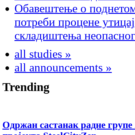
Обавештење о поднетом
потреби процене утицај
складиштења неопасног
all studies »
all announcements »
Trending
Одржан састанак радне групе 