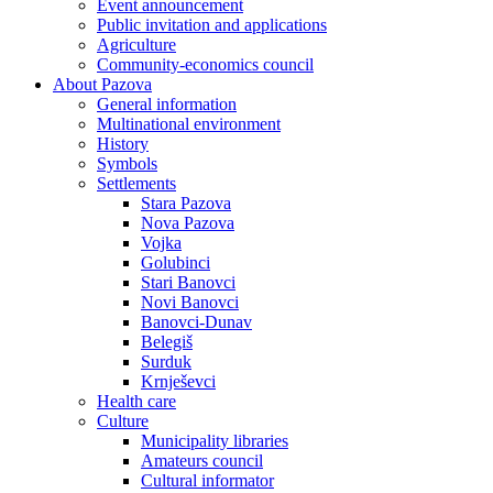
Event announcement
Public invitation and applications
Agriculture
Community-economics council
About Pazova
General information
Multinational environment
History
Symbols
Settlements
Stara Pazova
Nova Pazova
Vojka
Golubinci
Stari Banovci
Novi Banovci
Banovci-Dunav
Belegiš
Surduk
Krnješevci
Health care
Culture
Municipality libraries
Amateurs council
Cultural informator