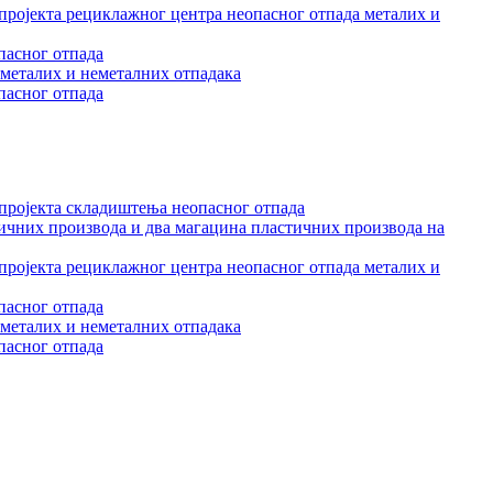
 пројекта рециклажног центра неопасног отпада металих и
пасног отпада
 металих и неметалних отпадака
пасног отпада
 пројекта складиштења неопасног отпада
тичних производа и два магацина пластичних производа на
 пројекта рециклажног центра неопасног отпада металих и
пасног отпада
 металих и неметалних отпадака
пасног отпада