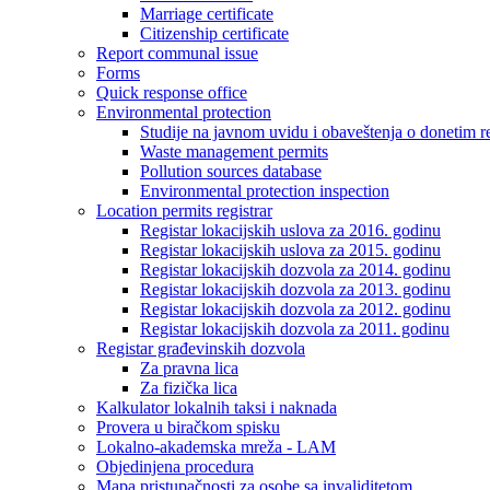
Marriage certificate
Citizenship certificate
Report communal issue
Forms
Quick response office
Environmental protection
Studije na javnom uvidu i obaveštenja o donetim r
Waste management permits
Pollution sources database
Environmental protection inspection
Location permits registrar
Registar lokacijskih uslova za 2016. godinu
Registar lokacijskih uslova za 2015. godinu
Registar lokacijskih dozvola za 2014. godinu
Registar lokacijskih dozvola za 2013. godinu
Registar lokacijskih dozvola za 2012. godinu
Registar lokacijskih dozvola za 2011. godinu
Registar građevinskih dozvola
Za pravna lica
Za fizička lica
Kalkulator lokalnih taksi i naknada
Provera u biračkom spisku
Lokalno-akademska mreža - LAM
Objedinjena procedura
Mapa pristupačnosti za osobe sa invaliditetom