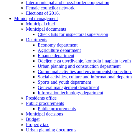
Inter-municipal and cross-border cooperation
Female councilor network
Elections of 2016.
Municipal management
Municipal chief
Municipal documents
Check lists for inspectoral supervision
Deartments
Economy department
Agriculture department
Finance department
Odeljenje za utvrđivanje, kontrolu i naplatu javnih
Urban planning and construction department
Communal activities and environmentsl protection
Social activities, culture and informational departm
Sports and youth department
General management department
Information technology department
Presidents office
Public procurements
Public procurements
Municipal decisions
Budget
Property tax
Urban planning documents