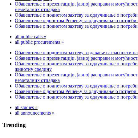
Обавештење о презентацији, јавној расправи и могућност
неметалних отпадака
Обавештење о поднетом захтеву за одлучивање о потреби
Обавештење о донетом Решењу за одлучивање о потреби п
Обавештење о поднетом захтеву за одлучивање о потреби
all public calls »
all public procurements »
Обавештење о поднетом захтеву за давање сагласности на
Обавештење о презентацији, јавној расправи и могућност
Обавештење о поднетом захтеву за одлучивање о потреби
животну средину
Обавештење о презентацији, јавној расправи и могућност
неметалних отпадака
Обавештење о поднетом захтеву за одлучивање о потреби
Обавештење о донетом Решењу за одлучивање о потреби п
Обавештење о поднетом захтеву за одлучивање о потреби
all studies »
all announcements »
Trending