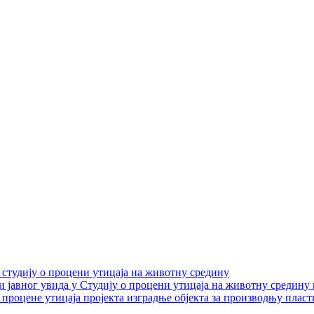
 студију о процени утицаја на животну средину
и јавног увида у Студију о процени утицаја на животну средину
 процене утицаја пројекта изградње објекта за производњу плас