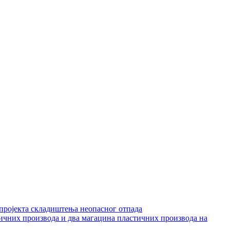
 пројекта складиштења неопасног отпада
тичних производа и два магацина пластичних производа на