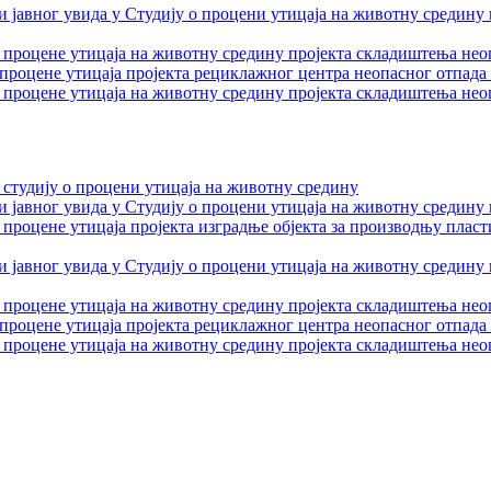
и јавног увида у Студију о процени утицаја на животну средину
 процене утицаја на животну средину пројекта складиштења нео
роцене утицаја пројекта рециклажног центра неопасног отпада
 процене утицаја на животну средину пројекта складиштења нео
 студију о процени утицаја на животну средину
и јавног увида у Студију о процени утицаја на животну средину
 процене утицаја пројекта изградње објекта за производњу плас
и јавног увида у Студију о процени утицаја на животну средину
 процене утицаја на животну средину пројекта складиштења нео
роцене утицаја пројекта рециклажног центра неопасног отпада
 процене утицаја на животну средину пројекта складиштења нео