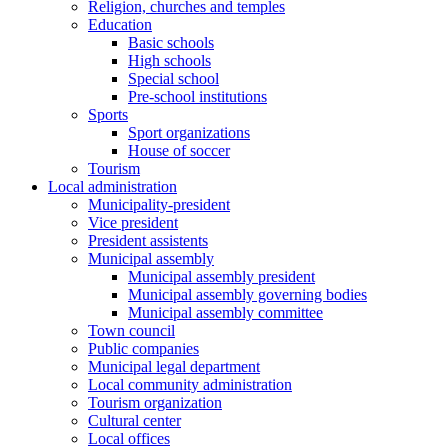
Religion, churches and temples
Education
Basic schools
High schools
Special school
Pre-school institutions
Sports
Sport organizations
House of soccer
Tourism
Local administration
Municipality-president
Vice president
President assistents
Municipal assembly
Municipal assembly president
Municipal assembly governing bodies
Municipal assembly committee
Town council
Public companies
Municipal legal department
Local community administration
Tourism organization
Cultural center
Local offices