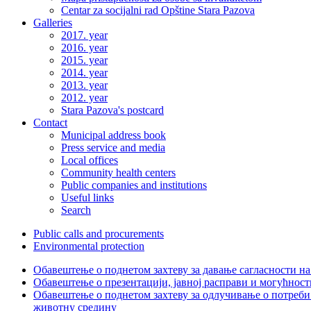
Centar za socijalni rad Opštine Stara Pazova
Galleries
2017. year
2016. year
2015. year
2014. year
2013. year
2012. year
Stara Pazova's postcard
Contact
Municipal address book
Press service and media
Local offices
Community health centers
Public companies and institutions
Useful links
Search
Public calls and procurements
Environmental protection
Обавештење о поднетом захтеву за давање сагласности на
Обавештење о презентацији, јавној расправи и могућност
Обавештење о поднетом захтеву за одлучивање о потреби
животну средину