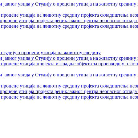
и јавног увида у Студију о процени утицаја на животну средину
 процене утицаја на животну средину пројекта складиштења нео
роцене утицаја пројекта рециклажног центра неопасног отпада
 процене утицаја на животну средину пројекта складиштења нео
 студију о процени утицаја на животну средину
и јавног увида у Студију о процени утицаја на животну средину
 процене утицаја пројекта изградње објекта за производњу плас
и јавног увида у Студију о процени утицаја на животну средину
 процене утицаја на животну средину пројекта складиштења нео
роцене утицаја пројекта рециклажног центра неопасног отпада
 процене утицаја на животну средину пројекта складиштења нео