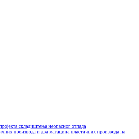
 пројекта складиштења неопасног отпада
тичних производа и два магацина пластичних производа на