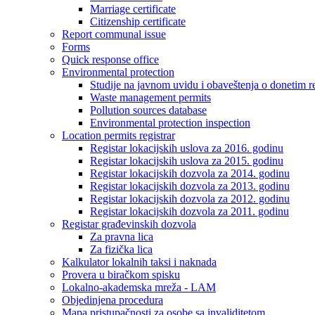
Marriage certificate
Citizenship certificate
Report communal issue
Forms
Quick response office
Environmental protection
Studije na javnom uvidu i obaveštenja o donetim r
Waste management permits
Pollution sources database
Environmental protection inspection
Location permits registrar
Registar lokacijskih uslova za 2016. godinu
Registar lokacijskih uslova za 2015. godinu
Registar lokacijskih dozvola za 2014. godinu
Registar lokacijskih dozvola za 2013. godinu
Registar lokacijskih dozvola za 2012. godinu
Registar lokacijskih dozvola za 2011. godinu
Registar građevinskih dozvola
Za pravna lica
Za fizička lica
Kalkulator lokalnih taksi i naknada
Provera u biračkom spisku
Lokalno-akademska mreža - LAM
Objedinjena procedura
Mapa pristupačnosti za osobe sa invaliditetom