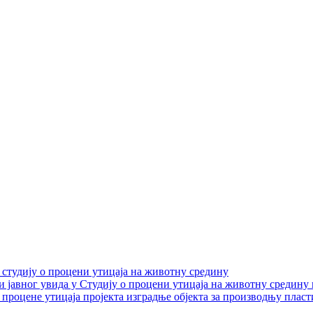
 студију о процени утицаја на животну средину
и јавног увида у Студију о процени утицаја на животну средину
 процене утицаја пројекта изградње објекта за производњу плас