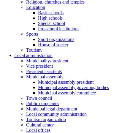
Religion, churches and temples
Education
Basic schools
High schools
Special school
Pre-school institutions
Sports
Sport organizations
House of soccer
Tourism
Local administration
Municipality-president
Vice president
President assistents
Municipal assembly
Municipal assembly president
Municipal assembly governing bodies
Municipal assembly committee
Town council
Public companies
Municipal legal department
Local community administration
Tourism organization
Cultural center
Local offices