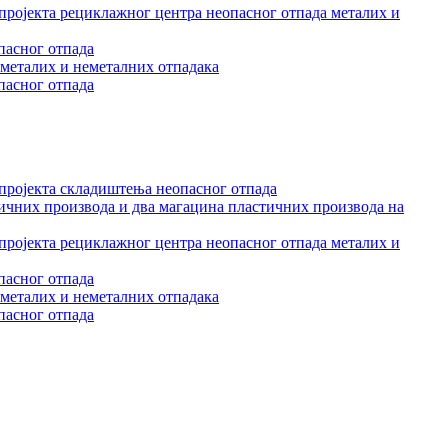
 пројекта рециклажног центра неопасног отпада металих и
пасног отпада
 металих и неметалних отпадака
пасног отпада
 пројекта складиштења неопасног отпада
тичних производа и два магацина пластичних производа на
 пројекта рециклажног центра неопасног отпада металих и
пасног отпада
 металих и неметалних отпадака
пасног отпада