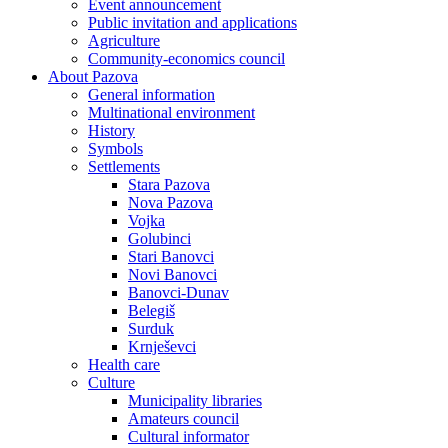
Event announcement
Public invitation and applications
Agriculture
Community-economics council
About Pazova
General information
Multinational environment
History
Symbols
Settlements
Stara Pazova
Nova Pazova
Vojka
Golubinci
Stari Banovci
Novi Banovci
Banovci-Dunav
Belegiš
Surduk
Krnješevci
Health care
Culture
Municipality libraries
Amateurs council
Cultural informator