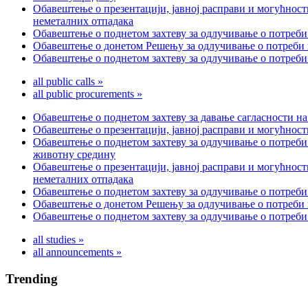
Обавештење о презентацији, јавној расправи и могућност
неметалних отпадака
Обавештење о поднетом захтеву за одлучивање о потреби
Обавештење о донетом Решењу за одлучивање о потреби п
Обавештење о поднетом захтеву за одлучивање о потреби
all public calls »
all public procurements »
Обавештење о поднетом захтеву за давање сагласности на
Обавештење о презентацији, јавној расправи и могућност
Обавештење о поднетом захтеву за одлучивање о потреби
животну средину
Обавештење о презентацији, јавној расправи и могућност
неметалних отпадака
Обавештење о поднетом захтеву за одлучивање о потреби
Обавештење о донетом Решењу за одлучивање о потреби п
Обавештење о поднетом захтеву за одлучивање о потреби
all studies »
all announcements »
Trending