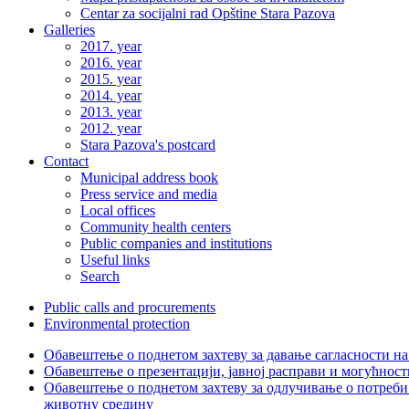
Centar za socijalni rad Opštine Stara Pazova
Galleries
2017. year
2016. year
2015. year
2014. year
2013. year
2012. year
Stara Pazova's postcard
Contact
Municipal address book
Press service and media
Local offices
Community health centers
Public companies and institutions
Useful links
Search
Public calls and procurements
Environmental protection
Обавештење о поднетом захтеву за давање сагласности на
Обавештење о презентацији, јавној расправи и могућност
Обавештење о поднетом захтеву за одлучивање о потреби
животну средину