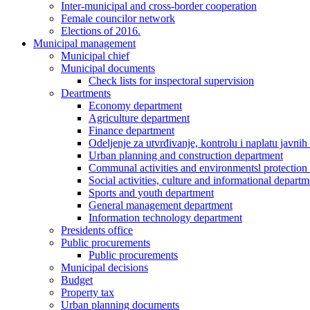
Inter-municipal and cross-border cooperation
Female councilor network
Elections of 2016.
Municipal management
Municipal chief
Municipal documents
Check lists for inspectoral supervision
Deartments
Economy department
Agriculture department
Finance department
Odeljenje za utvrđivanje, kontrolu i naplatu javnih
Urban planning and construction department
Communal activities and environmentsl protection
Social activities, culture and informational departm
Sports and youth department
General management department
Information technology department
Presidents office
Public procurements
Public procurements
Municipal decisions
Budget
Property tax
Urban planning documents