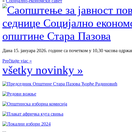
»
Социјално-економски савет
Дана 15. јануара 2026. године са почетком у 10,30 часова одржан
Prečitajte viac »
všetky novinky »