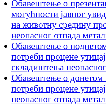
Обавештење о презентац
могућности јавног увид
на животну средину пр
неопасног отпада метал
Обавештење о поднетом
потреби процене утицај
складиштења неопасног
Обавештење о донетом 
потреби процене утицај
неопасног отпада метал