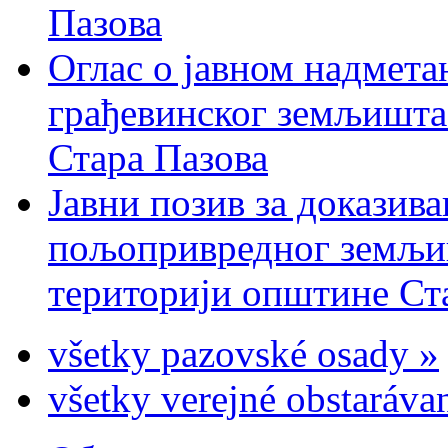
Пазова
Оглас о јавном надмета
грађевинског земљишта 
Стара Пазова
Јавни позив за доказива
пољопривредног земљиш
територији општине Ста
všetky pazovské osady »
všetky verejné obstaráva