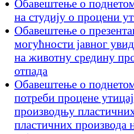
Обавештење о поднетом 
на студију о процени у
Обавештење о презентац
могућности јавног увид
на животну средину пр
отпада
Обавештење о поднетом
потреби процене утицаја
производњу пластичних
пластичних производа 