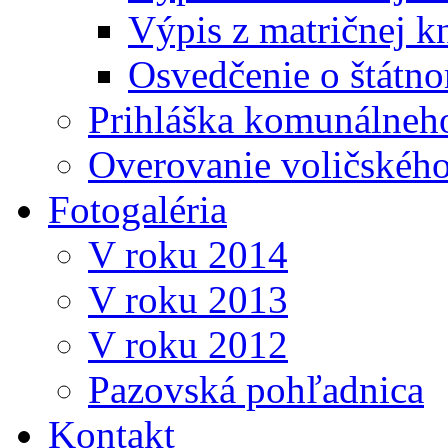
Výpis z matričnej k
Osvedčenie o štátn
Prihláška komunálneh
Overovanie voličskéh
Fotogaléria
V roku 2014
V roku 2013
V roku 2012
Pazovská pohľadnica
Kontakt