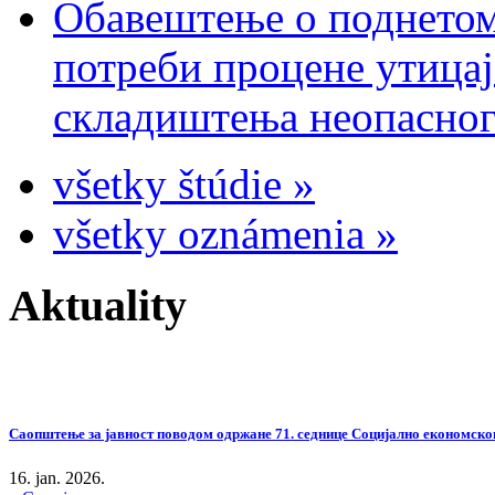
Обавештење о поднетом
потреби процене утицај
складиштења неопасног
všetky štúdie »
všetky oznámenia »
Aktuality
Саопштење за јавност поводом одржане 71. седнице Социјално економског
16. jan. 2026.