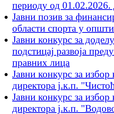
периоду од 01.02.2026. 
Јавни позив за финанси
области спорта у општи
Јавни конкурс за доделу
подстицај развоја пред
правних лица
Јавни конкурс за избор
директора ј.к.п. "Чистоћ
Јавни конкурс за избор
директора ј.к.п. "Водов