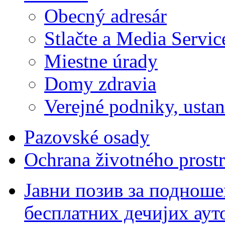
Obecný adresár
Stlačte a Media Servic
Miestne úrady
Domy zdravia
Verejné podniky, ustano
Pazovské osady
Ochrana životného prostr
Јавни позив за подноше
бесплатних дечијих аут