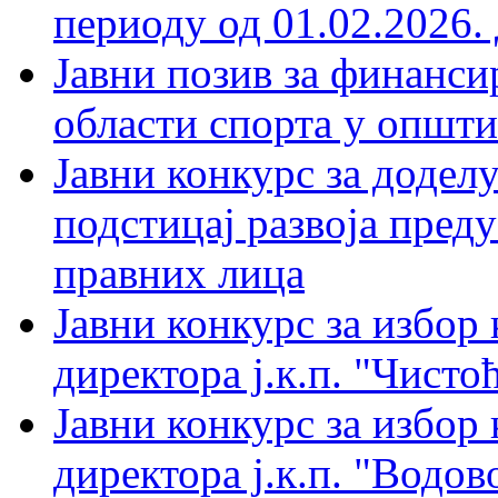
периоду од 01.02.2026. 
Јавни позив за финанси
области спорта у општи
Јавни конкурс за доделу
подстицај развоја пред
правних лица
Јавни конкурс за избор
директора ј.к.п. "Чистоћ
Јавни конкурс за избор
директора ј.к.п. "Водов