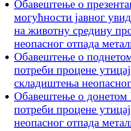
Обавештење о презентац
могућности јавног увид
на животну средину пр
неопасног отпада метал
Обавештење о поднетом
потреби процене утицај
складиштења неопасног
Обавештење о донетом 
потреби процене утицај
неопасног отпада метал