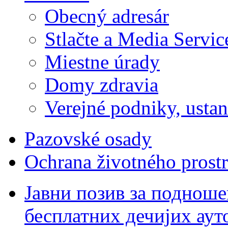
Obecný adresár
Stlačte a Media Servic
Miestne úrady
Domy zdravia
Verejné podniky, ustano
Pazovské osady
Ochrana životného prostr
Јавни позив за подноше
бесплатних дечијих аут