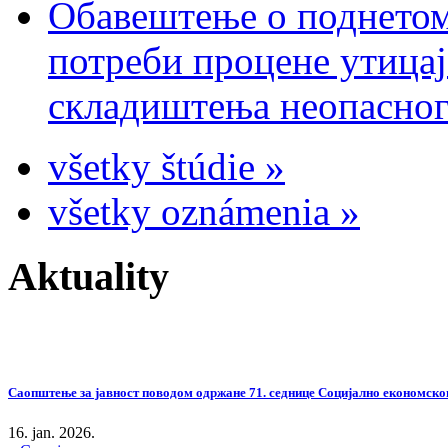
Обавештење о поднетом
потреби процене утицај
складиштења неопасног
všetky štúdie »
všetky oznámenia »
Aktuality
Саопштење за јавност поводом одржане 71. седнице Социјално економског
16. jan. 2026.