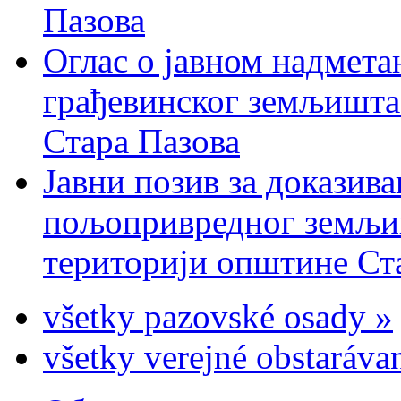
Пазова
Оглас о јавном надмета
грађевинског земљишта 
Стара Пазова
Јавни позив за доказива
пољопривредног земљиш
територији општине Ста
všetky pazovské osady »
všetky verejné obstaráva