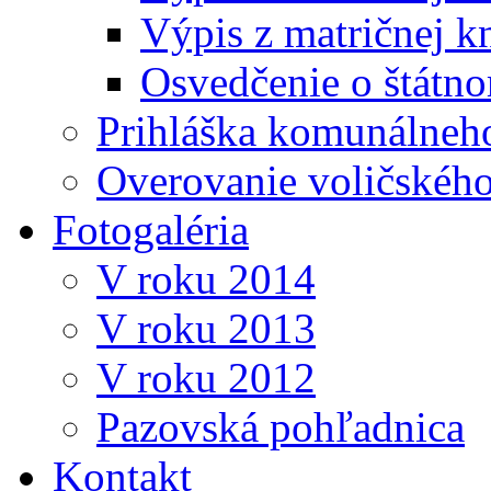
Výpis z matričnej k
Osvedčenie o štátn
Prihláška komunálneh
Overovanie voličskéh
Fotogaléria
V roku 2014
V roku 2013
V roku 2012
Pazovská pohľadnica
Kontakt