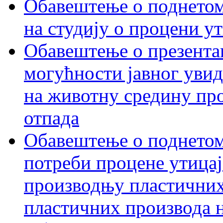
Обавештење о поднетом 
на студију о процени у
Обавештење о презентац
могућности јавног увид
на животну средину пр
отпада
Обавештење о поднетом
потреби процене утицаја
производњу пластичних
пластичних производа 