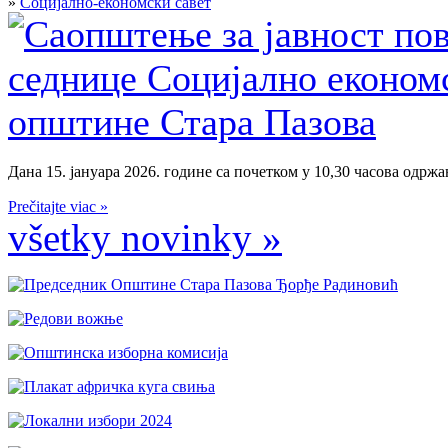
»
Социјално-економски савет
Дана 15. јануара 2026. године са почетком у 10,30 часова одржан
Prečitajte viac »
všetky novinky »