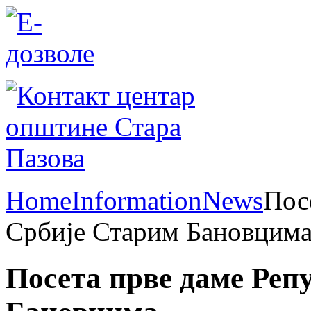
Home
Information
News
Пос
Србије Старим Бановцим
Посета прве даме Реп