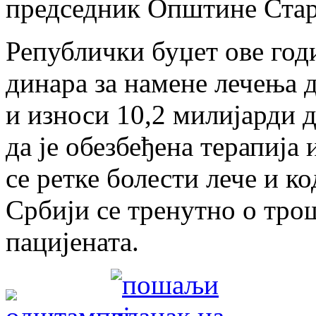
председник Општине Стар
Републички буџет ове годи
динара за намене лечења 
и износи 10,2 милијарди д
да је обезбеђена терапија
се ретке болести лече и к
Србији се тренутно о тро
пацијената.