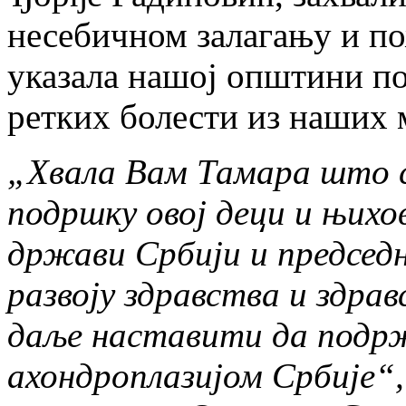
несебичном залагању и пож
указала нашој општини п
ретких болести из наших 
„Хвала Вам Тамара што 
подршку овој деци и њих
држави Србији и председ
развоју здравства и здра
даље наставити да подр
ахондроплазијом Србије“,