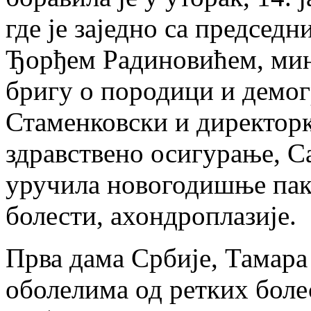
где је заједно са председ
Ђорђем Радиновићем, мин
бригу о породици и демо
Стаменковски и директор
здравствено осигурање, 
уручила новогодишње паке
болести, ахондроплазије.
Прва дама Србије, Тамар
оболелима од ретких бол