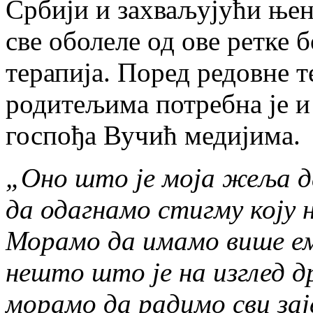
Србији и захваљујући њен
све оболеле од ове ретке 
терапија. Поред редовне 
родитељима потребна је и
госпођа Вучић медијима.
„Оно што је моја жеља да
да одагнамо стигму коју 
Морамо да имамо више ем
нешто што је на изглед д
морамо да радимо сви зај