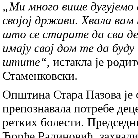
„Ми много више дугујемо 
својој држави. Хвала вам
што се старате да сва де
имају свој дом те да буду
штите“
, истакла је род
Стаменковски.
Општина Стара Пазова је 
препознавала потребе дец
ретких болести. Председн
Ђорђе Радиновић, захвали