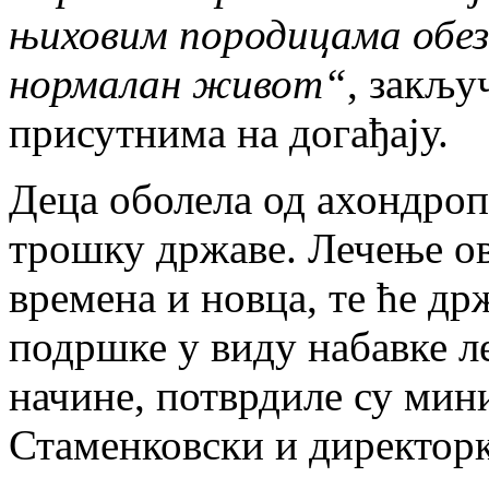
њиховим породицама обез
нормалан живот“
, закљу
присутнима на догађају.
Деца оболела од ахондропл
трошку државе. Лечење ов
времена и новца, те ће др
подршке у виду набавке л
начине, потврдиле су мин
Стаменковски и директор