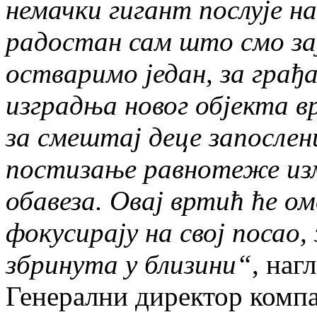
немачки гигант послује н
радостан сам што смо за
остваримо један, за грађ
изградња новог објекта 
за смештај деце запослен
постизање равнотеже изм
обавеза. Овај вртић ће о
фокусирају на свој посао, 
збринута у близини“
, наг
Генерални директор компан