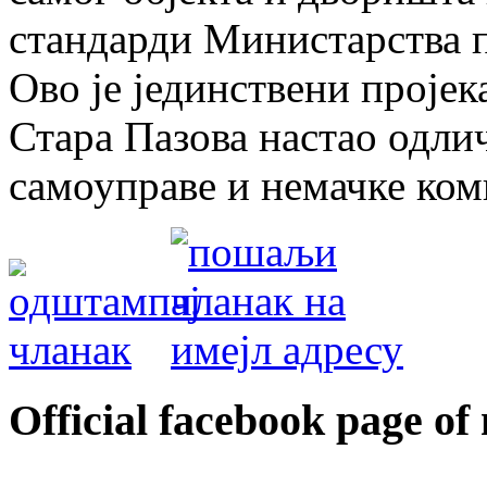
стандарди Министарства п
Ово је јединствени проје
Стара Пазова настао одл
самоуправе и немачке ко
Оfficial facebook page of