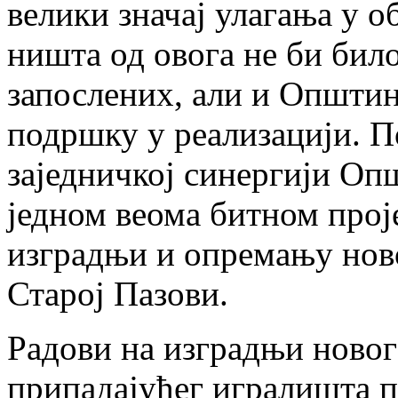
велики значај улагања у о
ништа од овога не би бил
запослених, али и Општин
подршку у реализацији. П
заједничкој синергији Оп
једном веома битном прој
изградњи и опремању ново
Старој Пазови.
Радови на изградњи новог 
припадајућег игралишта по