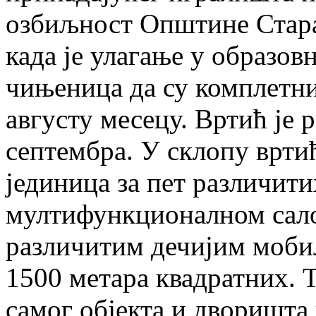
озбиљност Општине Стара
када је улагање у образов
чињеница да су комплетни
августу месецу. Вртић је 
септембра. У склопу вртић
јединица за пет различити
мултифункционалном сало
различитим дечијим мобил
1500 метара квадратних. 
самог објекта и дворишта