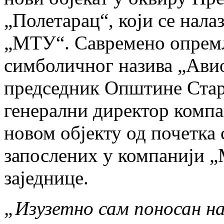
„Полетарац“, који се нала
„МТУ“. Савремено опремљ
симболичног назива „Ави
председник Општине Стар
генерални директор компа
новом објекту од почетка
запослених у компанији „
заједнице.
„Изузетно сам поносан на