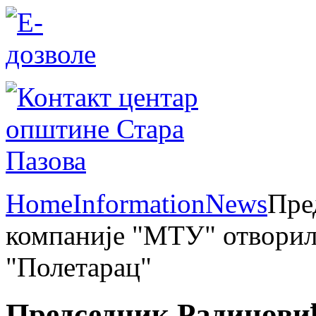
Home
Information
News
Пре
компаније "МТУ" отворил
"Полетарац"
Председник Радиновић