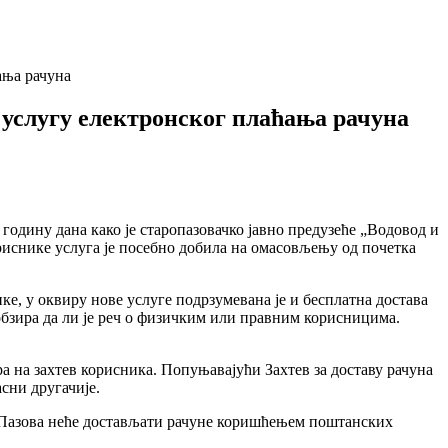
ања рачуна
 услугу електронског плаћања рачуна
годину дана како је старопазовачко јавно предузеће „Водовод и
риснике услуга је посебно добила на омасовљењу од почетка
е, у оквиру нове услуге подрзумевана је и бесплатна достава
 обзира да ли је реч о физичким или правним корисницима.
а на захтев корисника. Попуњавајући Захтев за доставу рачуна
сни другачије.
ра Пазова неће достављати рачуне коришћењем поштанских