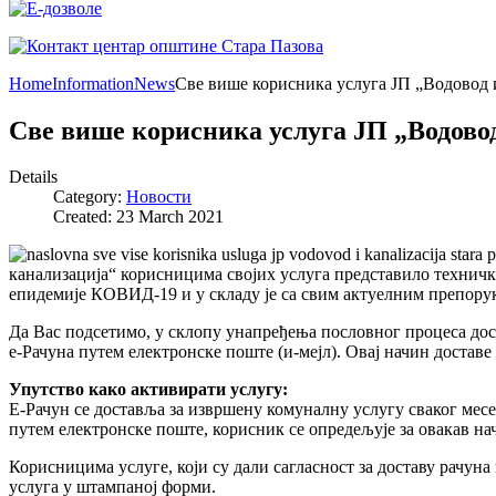
Home
Information
News
Све више корисника услуга ЈП „Водовод и
Све више корисника услуга ЈП „Водово
Details
Category:
Новости
Created: 23 March 2021
канализација“ корисницима својих услуга представило техничк
епидемије КОВИД-19 и у складу је са свим актуелним препору
Да Вас подсетимо, у склопу унапређења пословног процеса дост
е-Рачуна путем електронске поште (и-мејл). Овај начин достав
Упутство како активирати услугу:
Е-Рачун се доставља за извршену комуналну услугу сваког месе
путем електронске поште, корисник се опредељује за овакав нач
Корисницима услуге, који су дали сагласност за доставу рачу
услуга у штампаној форми.