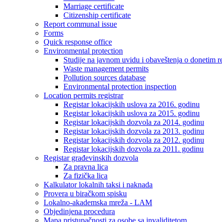
Marriage certificate
Citizenship certificate
Report communal issue
Forms
Quick response office
Environmental protection
Studije na javnom uvidu i obaveštenja o donetim r
Waste management permits
Pollution sources database
Environmental protection inspection
Location permits registrar
Registar lokacijskih uslova za 2016. godinu
Registar lokacijskih uslova za 2015. godinu
Registar lokacijskih dozvola za 2014. godinu
Registar lokacijskih dozvola za 2013. godinu
Registar lokacijskih dozvola za 2012. godinu
Registar lokacijskih dozvola za 2011. godinu
Registar građevinskih dozvola
Za pravna lica
Za fizička lica
Kalkulator lokalnih taksi i naknada
Provera u biračkom spisku
Lokalno-akademska mreža - LAM
Objedinjena procedura
Mapa pristupačnosti za osobe sa invaliditetom