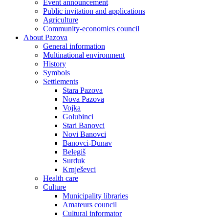
Event announcement
Public invitation and applications
Agriculture
Community-economics council
About Pazova
General information
Multinational environment
History
Symbols
Settlements
Stara Pazova
Nova Pazova
Vojka
Golubinci
Stari Banovci
Novi Banovci
Banovci-Dunav
Belegiš
Surduk
Krnješevci
Health care
Culture
Municipality libraries
Amateurs council
Cultural informator