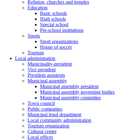
Religion, churches and temples
Education
Basic schools
High schools
Special school
Pre-school institutions
Sports
Sport organizations
House of soccer
Tourism
Local administration
Municipality-president
Vice president
President assistents
Municipal assembly
Municipal assembly president
Municipal assembly governing bodies
Municipal assembly committee
Town council
Public companies
Municipal legal department
Local community administration
Tourism organization
Cultural center
Local offices