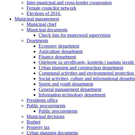
Inter-municipal and cross-border cooperation
Female councilor network
Elections of 2016.
Municipal management
Municipal chief
Municipal documents
Check lists for inspectoral supervision
Deartments
Economy department
Agriculture department
Finance department
Odeljenje za utvrđivanje, kontrolu i naplatu javnih
Urban planning and construction department
Communal activities and environmentsl protection
Social activities, culture and informational departm
Sports and youth department
General management department
Information technology department
Presidents office
Public procurements
Public procurements
Municipal decisions
Budget
Property tax
Urban planning documents