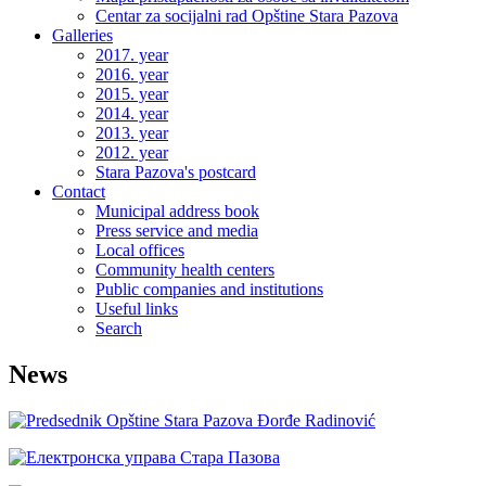
Centar za socijalni rad Opštine Stara Pazova
Galleries
2017. year
2016. year
2015. year
2014. year
2013. year
2012. year
Stara Pazova's postcard
Contact
Municipal address book
Press service and media
Local offices
Community health centers
Public companies and institutions
Useful links
Search
News