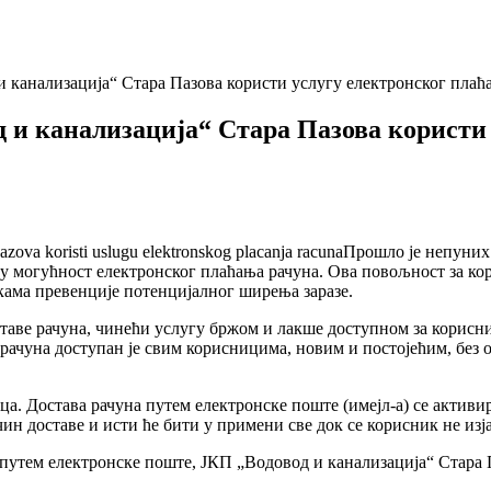
 канализација“ Стара Пазова користи услугу електронског плаћ
д и канализација“ Стара Пазова користи
Прошло је непуних 
у могућност електронског плаћања рачуна. Ова повољност за ко
кама превенције потенцијалног ширења заразе.
аве рачуна, чинећи услугу бржом и лакше доступном за корисник
е рачуна доступан је свим корисницима, новим и постојећим, без
ца. Достава рачуна путем електронске поште (имејл-а) се активир
ин доставе и исти ће бити у примени све док се корисник не изја
на путем електронске поште, ЈКП „Водовод и канализација“ Ста