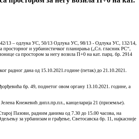
, 42/13 – одлука УС, 50/13 Одлука УС, 98/13 - Одлука УС, 132/14,
ната просторног и урбанистичког планирања („Сл. гласник РС“,
онице са простором за негу возила П+0 на кат. парц. бр. 2914
г радног дана од 15.10.2021.године (петак) до 21.10.2021.
орђевића бр. 49, поднетог овом органу 13.10.2021. године, а
 Јелена Кнежевић дипл.пр.пл., канцеларија 21 (приземље).
тарој Пазови, радним данима од 7.30 до 15.00 часова, на
дељењу за урбанизам и грађење, Светосавска бр. 11, најкасније