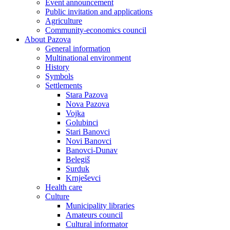
Event announcement
Public invitation and applications
Agriculture
Community-economics council
About Pazova
General information
Multinational environment
History
Symbols
Settlements
Stara Pazova
Nova Pazova
Vojka
Golubinci
Stari Banovci
Novi Banovci
Banovci-Dunav
Belegiš
Surduk
Krnješevci
Health care
Culture
Municipality libraries
Amateurs council
Cultural informator