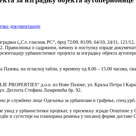
ичке документације
градњи („Сл. гласник РС“, број 72/09, 81/09, 64/10, 24/11, 121/12
 став 2. Правилника о садржини, начину и поступку израде докуме
езентацију урбанистичког пројекта за изградњу објекта аутопери
ва, на огласној табли, у времену од 8.00 – 15.00 часова, свако
LIE PROPERTIES“ д.о.о. из Нове Пазове, ул. Краља Петра I Карађ
л. Деспота Стефана Лазаревића бр. 92.
ено је службено лице Одељења за урбанизам и грађење, спец.урб.
ше увид у урбанистички пројекат, у приземљу зграде Општине у С
дбе и сугестије на планирана решења у писаној форми доставе О