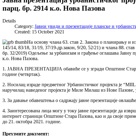
парц. бр. 2914 к.о. Нова Пазова
Details
Category:
Јавни увиди и презентације планске и урбанист
Created: 15 October 2021
На основу члана 63. став 2. Закона о планирању и из
145/14, 83/18, 31/19, 37/19-др.закон, 9/20, 52/21) и члана 88.
бр. 32/2019) Одељење за урбанизам и грађење оглашава Јавну пр
к.о. Нова Пазова.
1. ЈАВНА ПРЕЗЕНТАЦИЈА обавиће се у згради Oпштине Стара Пазо
године (четвртак).
2. Носилац израде предметног Урбанистичког пројекта је “MIIL
наручилац наведеног пројекта je Миле Милаш из Нове Пазове, у
3. За давање обавештења о садржају јавне презентације овлашћ
4. Заинтересована лица могу у току јавне презентације да извр
интернет страници Општине Стара Пазова, као и да своје приме
до 21. октобра 2021. године.
Преузмите документ: