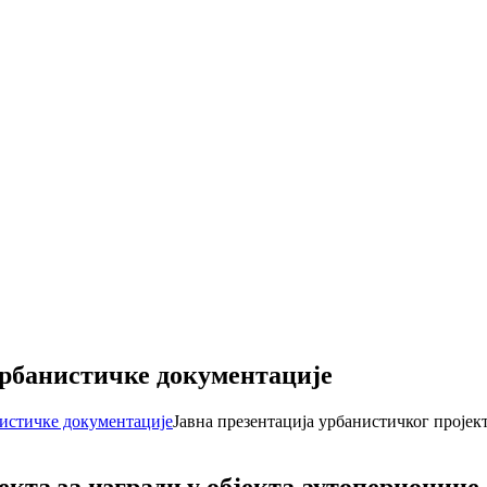
урбанистичке документације
нистичке документације
Јавна презентација урбанистичког пројект
кта за изградњу објекта аутоперионице с