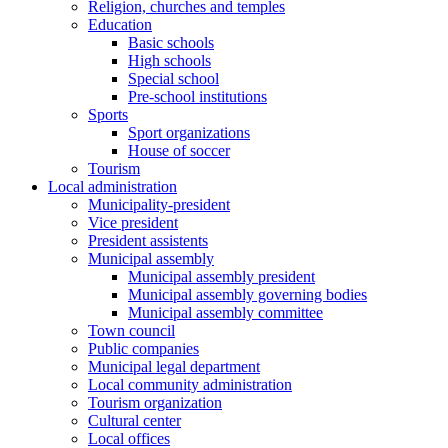
Religion, churches and temples
Education
Basic schools
High schools
Special school
Pre-school institutions
Sports
Sport organizations
House of soccer
Tourism
Local administration
Municipality-president
Vice president
President assistents
Municipal assembly
Municipal assembly president
Municipal assembly governing bodies
Municipal assembly committee
Town council
Public companies
Municipal legal department
Local community administration
Tourism organization
Cultural center
Local offices