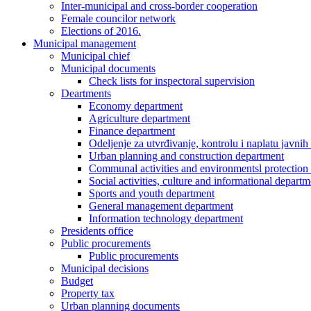
Inter-municipal and cross-border cooperation
Female councilor network
Elections of 2016.
Municipal management
Municipal chief
Municipal documents
Check lists for inspectoral supervision
Deartments
Economy department
Agriculture department
Finance department
Odeljenje za utvrđivanje, kontrolu i naplatu javnih
Urban planning and construction department
Communal activities and environmentsl protection
Social activities, culture and informational departm
Sports and youth department
General management department
Information technology department
Presidents office
Public procurements
Public procurements
Municipal decisions
Budget
Property tax
Urban planning documents