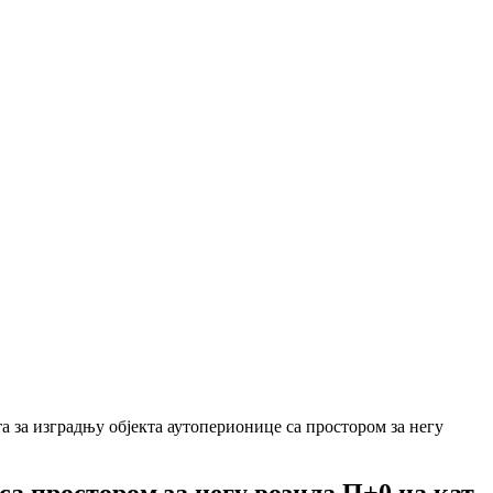
а за изградњу објекта аутоперионице са простором за негу
а простором за негу возила П+0 на кат.