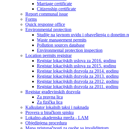
Marriage certificate
Citizenship certificate
Report communal issue
Forms
Quick response office
Environmental protection
Studije na javnom uvidu i obaveštenja o donetim r
Waste management permits
Pollution sources database
Environmental protection inspection
Location permits registrar
Registar lokacijskih uslova za 2016. godinu
Registar lokacijskih uslova za 2015. godinu
Registar lokacijskih dozvola za 2014. godinu
Registar lokacijskih dozvola za 2013. godinu
Registar lokacijskih dozvola za 2012. godinu
Registar lokacijskih dozvola za 2011. godinu
Registar građevinskih dozvola
Za pravna lica
Za fizička lica
Kalkulator lokalnih taksi i naknada
Provera u biračkom spisku
Lokalno-akademska mreža - LAM
Objedinjena procedura
Mapa pristupačnosti za osobe sa invaliditetom