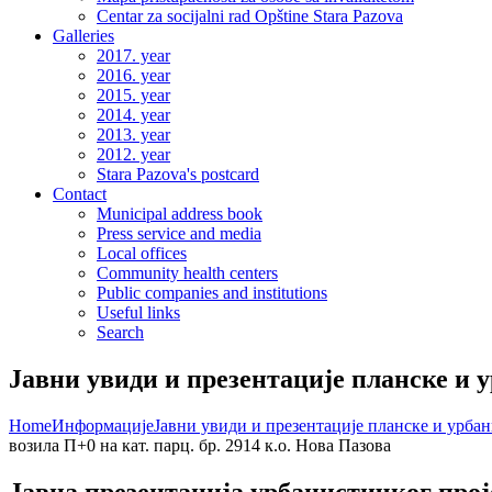
Centar za socijalni rad Opštine Stara Pazova
Galleries
2017. year
2016. year
2015. year
2014. year
2013. year
2012. year
Stara Pazova's postcard
Contact
Municipal address book
Press service and media
Local offices
Community health centers
Public companies and institutions
Useful links
Search
Јавни увиди и презентације планске и 
Home
Информације
Јавни увиди и презентације планске и урба
возила П+0 на кат. парц. бр. 2914 к.о. Нова Пазова
Јавна презентација урбанистичког проје