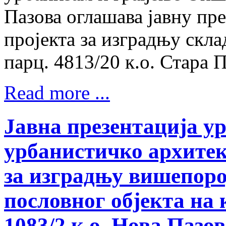
Пазова оглашава јавну пр
пројекта за изградњу скла
парц. 4813/20 к.о. Стара П
Read more ...
Јавна презентација у
урбанистичко архитек
за изградњу вишепоро
пословног објекта на к
1083/2 к.о. Нова Пазо