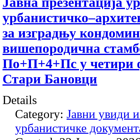
Јавна презентација у
урбанистичко–архитек
за изградњу кондомин
вишепородична стамбе
По+П+4+Пс у четири фа
Стари Бановци
Details
Category:
Јавни увиди и
урбанистичке документ