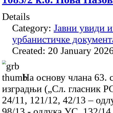
Details
Category:
Јавни увиди и
урбанистичке документ
Created: 20 January 202
На основу члана 63. 
изградњи („Сл. гласник РС“
24/11, 121/12, 42/13 – одл
98/13 - одлука УС, 132/14,