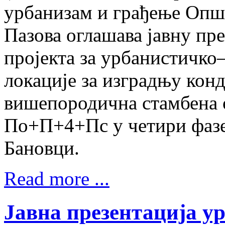
урбанизам и грађење Опш
Пазова оглашава јавну пр
пројекта за урбанистичко
локације за изградњу кон
вишепородична стамбена 
По+П+4+Пс у четири фазе н
Бановци.
Read more ...
Јавна презентација у