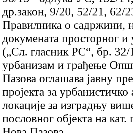
др.закон, 9/20, 52/21, 62/2
Правилника о садржини, н
докумената просторног и
(„Сл. гласник РС“, бр. 32
урбанизам и грађење Опш
Пазова оглашава јавну пр
пројекта за урбанистичко
локације за изградњу виш
пословног објекта на кат. 
Нова Пазова.