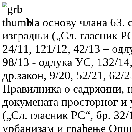
На основу члана 63. 
изградњи („Сл. гласник РС“
24/11, 121/12, 42/13 – одл
98/13 - одлука УС, 132/14,
др.закон, 9/20, 52/21, 62/2
Правилника о садржини, н
докумената просторног и
(„Сл. гласник РС“, бр. 32
урбанизам и грађење Опш