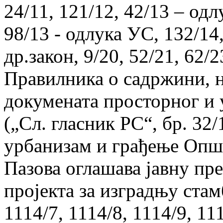
24/11, 121/12, 42/13 – одл
98/13 - одлука УС, 132/14,
др.закон, 9/20, 52/21, 62/2
Правилника о садржини, н
докумената просторног и
(„Сл. гласник РС“, бр. 32
урбанизам и грађење Опш
Пазова оглашава јавну пр
пројекта за изградњу стамб
1114/7, 1114/8, 1114/9, 11