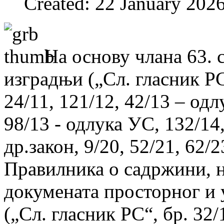
Created: 22 January 202
На основу члана 63. 
изградњи („Сл. гласник РС“
24/11, 121/12, 42/13 – одл
98/13 - одлука УС, 132/14,
др.закон, 9/20, 52/21, 62/2
Правилника о садржини, н
докумената просторног и
(„Сл. гласник РС“, бр. 32