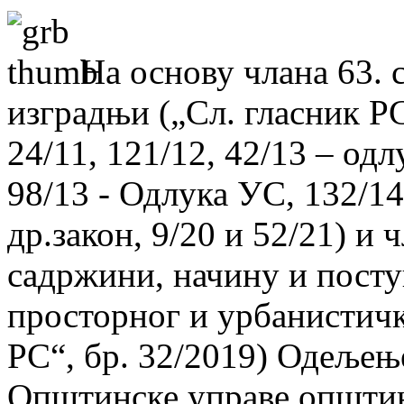
На основу члана 63. 
изградњи („Сл. гласник РС“
24/11, 121/12, 42/13 – од
98/13 - Одлука УС, 132/14,
др.закон, 9/20 и 52/21) и 
садржини, начину и посту
просторног и урбанистичк
РС“, бр. 32/2019) Одељењ
Општинске управе општин