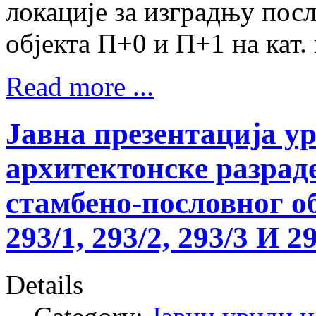
локације за изградњу по
објекта П+0 и П+1 на кат. 
Read more ...
Јавна презентација у
архитектонске разрад
стамбено-пословног обј
293/1, 293/2, 293/3 И 2
Details