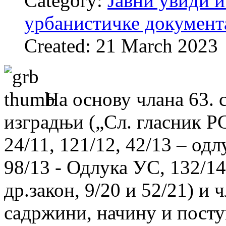
Category:
Јавни увиди и
урбанистичке документ
Created: 21 March 2023
На основу члана 63. 
изградњи („Сл. гласник РС“
24/11, 121/12, 42/13 – од
98/13 - Одлука УС, 132/14,
др.закон, 9/20 и 52/21) и 
садржини, начину и посту