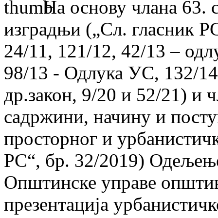
На основу члана 63. 
изградњи („Сл. гласник РС“
24/11, 121/12, 42/13 – од
98/13 - Одлука УС, 132/14,
др.закон, 9/20 и 52/21) и 
садржини, начину и посту
просторног и урбанистичк
РС“, бр. 32/2019) Одељењ
Општинске управе општин
презентација урбанистичк