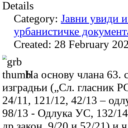
Details
Category:
Јавни увиди и
урбанистичке документ
Created: 28 February 20
На основу члана 63. 
изградњи („Сл. гласник РС“
24/11, 121/12, 42/13 – од
98/13 - Одлука УС, 132/14,
др.закон, 9/20 и 52/21) и 