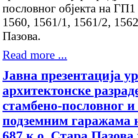
пословног објекта на ГП1 
1560, 1561/1, 1561/2, 1562
Пазова.
Read more ...
Јавна презентација у
архитектонске разрад
стамбено-пословног и 
подземним гаражама на
687 к.о. Стара Пазова 