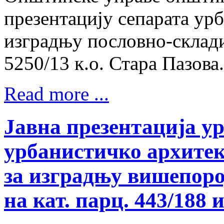
презентацију сепарата урб
изградњу пословно-склади
5250/13 к.о. Стара Пазова.
Read more ...
Јавна презентација у
урбанистичко архитек
за изградњу вишепоро
на кат. парц. 443/188 