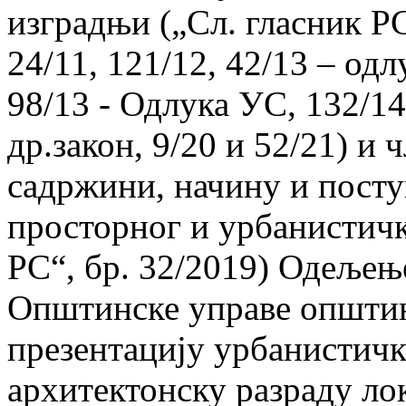
изградњи („Сл. гласник РС“
24/11, 121/12, 42/13 – од
98/13 - Одлука УС, 132/14,
др.закон, 9/20 и 52/21) и 
садржини, начину и посту
просторног и урбанистичк
РС“, бр. 32/2019) Одељењ
Општинске управе општин
презентацију урбанистичк
архитектонску разраду ло