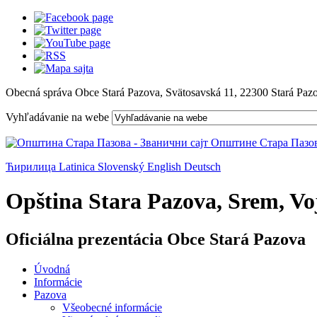
Obecná správa Obce Stará Pazova, Svätosavská 11, 22300 Stará Paz
Vyhľadávanie na webe
Ћирилица
Latinica
Slovenský
English
Deutsch
Opština Stara Pazova, Srem, Voj
Oficiálna prezentácia Obce Stará Pazova
Úvodná
Informácie
Pazova
Všeobecné informácie