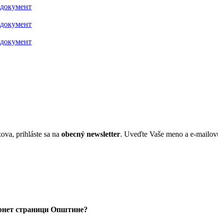
 документ
 документ
 документ
ova, prihláste sa na
obecný newsletter
. Uveďte Vaše meno a e-mailov
тернет страници Општине?