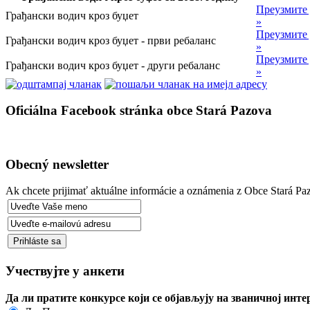
Преузмите
Грађански водич кроз буџет
»
Преузмите
Грађански водич кроз буџет - први ребаланс
»
Преузмите
Грађански водич кроз буџет - други ребаланс
»
Oficiálna Facebook stránka obce Stará Pazova
Obecný newsletter
Ak chcete prijimať aktuálne informácie a oznámenia z Obce Stará Paz
Учествујте у анкети
Да ли пратите конкурсе који се објављују на званичној ин