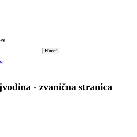
ova
Hľadať
vodina - zvanična stranica