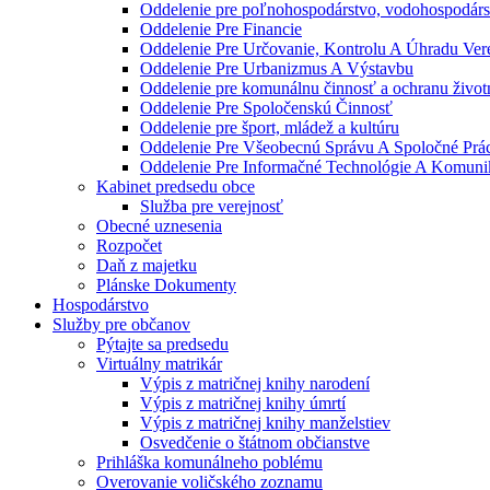
Oddelenie pre poľnohospodárstvo, vodohospodárst
Oddelenie Pre Financie
Oddelenie Pre Určovanie, Kontrolu A Úhradu Ve
Oddelenie Pre Urbanizmus A Výstavbu
Oddelenie pre komunálnu činnosť a ochranu život
Oddelenie Pre Spoločenskú Činnosť
Oddelenie pre šport, mládež a kultúru
Oddelenie Pre Všeobecnú Správu A Spoločné Prá
Oddelenie Pre Informačné Technológie A Komuni
Kabinet predsedu obce
Služba pre verejnosť
Obecné uznesenia
Rozpočet
Daň z majetku
Plánske Dokumenty
Hospodárstvo
Služby pre občanov
Pýtajte sa predsedu
Virtuálny matrikár
Výpis z matričnej knihy narodení
Výpis z matričnej knihy úmrtí
Výpis z matričnej knihy manželstiev
Osvedčenie o štátnom občianstve
Prihláška komunálneho poblému
Overovanie voličského zoznamu