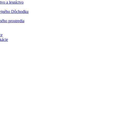
vo a lesníctvo
rejného Dôchodku
ného prostredia
ce
kácie