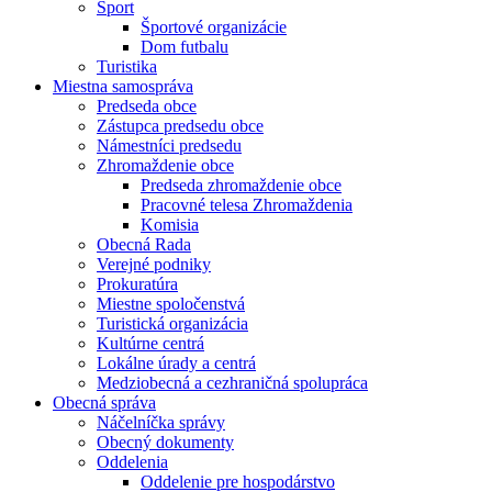
Šport
Športové organizácie
Dom futbalu
Turistika
Miestna samospráva
Predseda obce
Zástupca predsedu obce
Námestníci predsedu
Zhromaždenie obce
Predseda zhromaždenie obce
Pracovné telesa Zhromaždenia
Komisia
Obecná Rada
Verejné podniky
Prokuratúra
Miestne spoločenstvá
Turistická organizácia
Kultúrne centrá
Lokálne úrady a centrá
Medziobecná a cezhraničná spolupráca
Obecná správa
Náčelníčka správy
Obecný dokumenty
Oddelenia
Oddelenie pre hospodárstvo