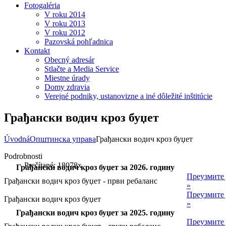
Fotogaléria
V roku 2014
V roku 2013
V roku 2012
Pazovská pohľadnica
Kontakt
Obecný adresár
Stlačte a Media Service
Miestne úrady
Domy zdravia
Verejné podniky, ustanovizne a iné dôležité inštitúcie
Грађански водич кроз буџет
Úvodná
Општинска управа
Грађански водич кроз буџет
Podrobnosti
Prečítané: 18078x
Грађански водич кроз буџет за 2026. годину
Преузмите
Грађански водич кроз буџет - први ребаланс
»
Преузмите
Грађански водич кроз буџет
»
Грађански водич кроз буџет за 2025. годину
Преузмите