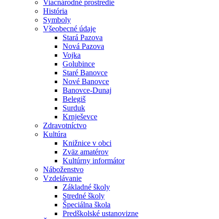
Viacnárodné prostredie
História
Symboly
Všeobecné údaje
Stará Pazova
Nová Pazova
Vojka
Golubince
Staré Banovce
Nové Banovce
Banovce-Dunaj
Belegiš
Surduk
Krnješevce
Zdravotníctvo
Kultúra
Knižnice v obci
Zväz amatérov
Kultúrny informátor
Náboženstvo
Vzdelávanie
Základné školy
Stredné školy
Špeciálna škola
Predškolské ustanovizne