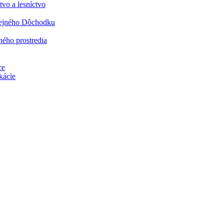
vo a lesníctvo
rejného Dôchodku
ného prostredia
ce
kácie