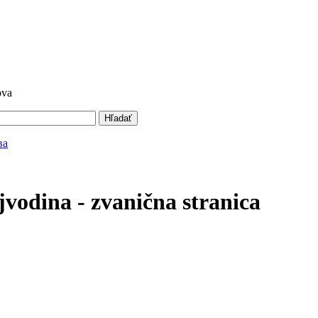
ova
Hľadať
vodina - zvanična stranica