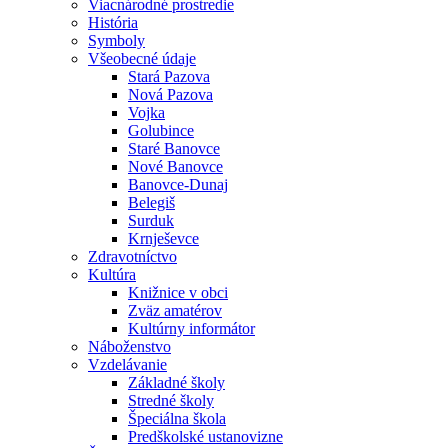
Viacnárodné prostredie
História
Symboly
Všeobecné údaje
Stará Pazova
Nová Pazova
Vojka
Golubince
Staré Banovce
Nové Banovce
Banovce-Dunaj
Belegiš
Surduk
Krnješevce
Zdravotníctvo
Kultúra
Knižnice v obci
Zväz amatérov
Kultúrny informátor
Náboženstvo
Vzdelávanie
Základné školy
Stredné školy
Špeciálna škola
Predškolské ustanovizne