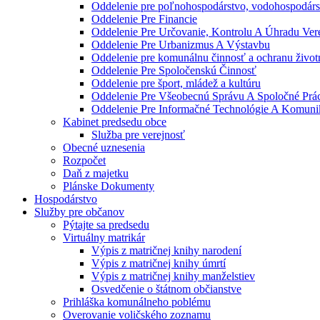
Oddelenie pre poľnohospodárstvo, vodohospodárst
Oddelenie Pre Financie
Oddelenie Pre Určovanie, Kontrolu A Úhradu Ve
Oddelenie Pre Urbanizmus A Výstavbu
Oddelenie pre komunálnu činnosť a ochranu život
Oddelenie Pre Spoločenskú Činnosť
Oddelenie pre šport, mládež a kultúru
Oddelenie Pre Všeobecnú Správu A Spoločné Prá
Oddelenie Pre Informačné Technológie A Komuni
Kabinet predsedu obce
Služba pre verejnosť
Obecné uznesenia
Rozpočet
Daň z majetku
Plánske Dokumenty
Hospodárstvo
Služby pre občanov
Pýtajte sa predsedu
Virtuálny matrikár
Výpis z matričnej knihy narodení
Výpis z matričnej knihy úmrtí
Výpis z matričnej knihy manželstiev
Osvedčenie o štátnom občianstve
Prihláška komunálneho poblému
Overovanie voličského zoznamu