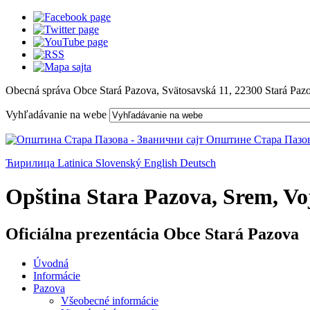
Obecná správa Obce Stará Pazova, Svätosavská 11, 22300 Stará Paz
Vyhľadávanie na webe
Ћирилица
Latinica
Slovenský
English
Deutsch
Opština Stara Pazova, Srem, Voj
Oficiálna prezentácia Obce Stará Pazova
Úvodná
Informácie
Pazova
Všeobecné informácie