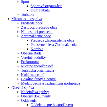
Šport
Športové organizácie
Dom futbalu
Turistika
Miestna samospráva
Predseda obce
Zástupca predsedu obce
Námestníci predsedu
Zhromaždenie obce
Predseda zhromaždenie obce
Pracovné telesa Zhromaždenia
Komisia
Obecná Rada
Verejné podniky
Prokuratúra
Miestne spoločenstvá
Turistická organizácia
Kultúrne centrá
Lokálne úrady a centrá
Medziobecná a cezhraničná spolupráca
Obecná správa
Náčelníčka správy
Obecný dokumenty
Oddelenia
Oddelenie pre hospodárstvo