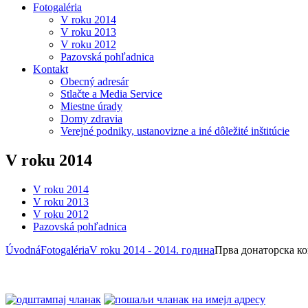
Fotogaléria
V roku 2014
V roku 2013
V roku 2012
Pazovská pohľadnica
Kontakt
Obecný adresár
Stlačte a Media Service
Miestne úrady
Domy zdravia
Verejné podniky, ustanovizne a iné dôležité inštitúcie
V roku 2014
V roku 2014
V roku 2013
V roku 2012
Pazovská pohľadnica
Úvodná
Fotogaléria
V roku 2014 - 2014. година
Прва донаторска ко