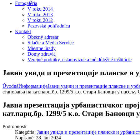
Fotogaléria
V roku 2014
V roku 2013
V roku 2012
Pazovská pohľadnica
Kontakt
Obecný adresár
Stlačte a Media Service
Miestne úrady
Domy zdravia
Verejné podniky, ustanovizne a iné dôležité inštitúcie
Јавни увиди и презентације планске и 
Úvodná
Информације
Јавни увиди и презентације планске и ур
становања на кат.парц.бр. 1299/5 к.о. Стари Бановци у насељу
Јавна презентација урбанистичког прој
кат.парц.бр. 1299/5 к.о. Стари Бановци
Podrobnosti
Kategória:
Јавни увиди и презентације планске и урбанис
Napísané: 28. jún 2024