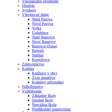
Viacnárodné prostredie
História
Symboly
Všeobecné údaje
Stará Pazova
Nová Pazova
Vojka
Golubince
Staré Banovce
Nové Banovce
Banovce-Dunaj
Belegiš
Surduk
Krnješevce
Zdravotníctvo
Kultúra
Knižnice v obci
Zväz amatérov
Kultúrny informátor
Náboženstvo
Vzdelávanie
Základné školy
Stredné školy
Špeciálna škola
Predškolské ustanovizne