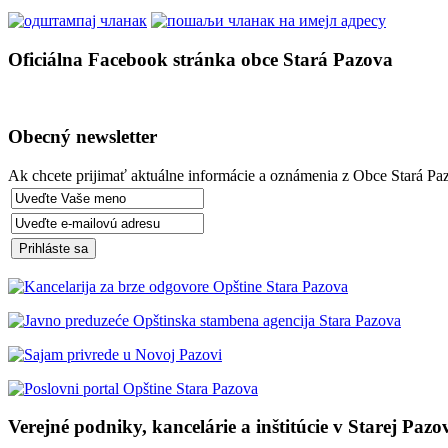
Oficiálna Facebook stránka obce Stará Pazova
Obecný newsletter
Ak chcete prijimať aktuálne informácie a oznámenia z Obce Stará Paz
Verejné podniky, kancelárie a inštitúcie v Starej Pazo