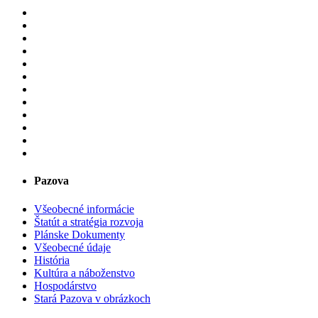
Pazova
Všeobecné informácie
Štatút a stratégia rozvoja
Plánske Dokumenty
Všeobecné údaje
História
Kultúra a náboženstvo
Hospodárstvo
Stará Pazova v obrázkoch