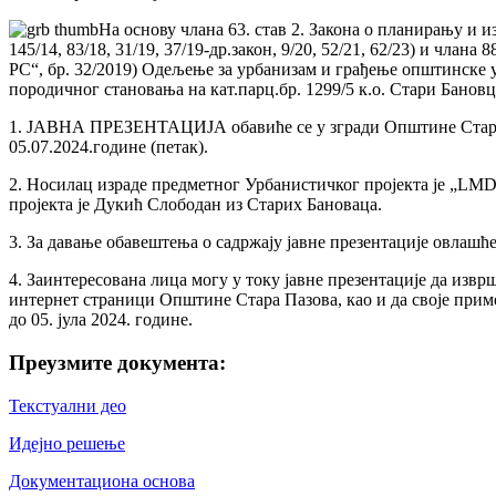
На основу члана 63. став 2. Закона о планирању и из
145/14, 83/18, 31/19, 37/19-др.закон, 9/20, 52/21, 62/23) и чл
РС“, бр. 32/2019) Одељење за урбанизам и грађење општинске у
породичног становања на кат.парц.бр. 1299/5 к.о. Стари Банов
1. ЈАВНА ПРЕЗЕНТАЦИЈА обавиће се у згради Oпштине Стара Пазо
05.07.2024.године (петак).
2. Носилац израде предметног Урбанистичког пројекта је „LMD i
пројекта је Дукић Слободан из Старих Бановаца.
3. За давање обавештења о садржају јавне презентације овлаш
4. Заинтересована лица могу у току јавне презентације да извр
интернет страници Општине Стара Пазова, као и да своје приме
до 05. јула 2024. године.
Преузмите документа:
Текстуални део
Идејно решење
Документациона основа