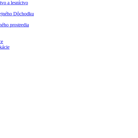
vo a lesníctvo
rejného Dôchodku
ného prostredia
ce
kácie