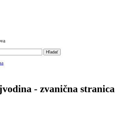
ova
Hľadať
vodina - zvanična stranica