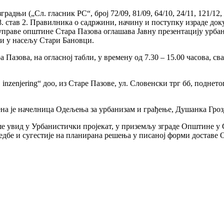
градњи („Сл. гласник РС“, број 72/09, 81/09, 64/10, 24/11, 121/12
ана 88. став 2. Правилника о садржини, начину и поступку израде
праве општине Стара Пазова оглашава Јавну презентацију урбани
ци у насељу Стари Бановци.
ва, на огласној табли, у времену од 7.30 – 15.00 часова, свак
nzenjering“ доо, из Старе Пазове, ул. Словенски трг бб, поднето
ћена је начелница Одељења за урбанизам и грађење, Душанка Гроз
ше увид у Урбанистички пројекат, у приземљу зграде Општине у С
дбе и сугестије на планирана решења у писаној форми доставе О