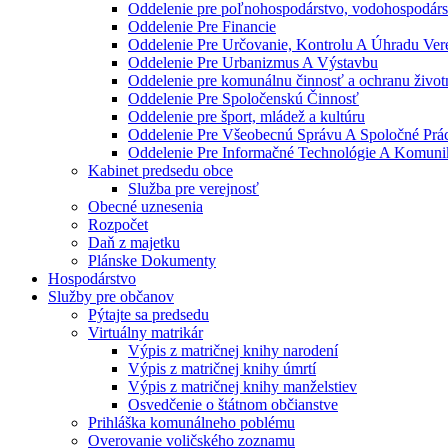
Oddelenie pre poľnohospodárstvo, vodohospodárst
Oddelenie Pre Financie
Oddelenie Pre Určovanie, Kontrolu A Úhradu Ve
Oddelenie Pre Urbanizmus A Výstavbu
Oddelenie pre komunálnu činnosť a ochranu život
Oddelenie Pre Spoločenskú Činnosť
Oddelenie pre šport, mládež a kultúru
Oddelenie Pre Všeobecnú Správu A Spoločné Prá
Oddelenie Pre Informačné Technológie A Komuni
Kabinet predsedu obce
Služba pre verejnosť
Obecné uznesenia
Rozpočet
Daň z majetku
Plánske Dokumenty
Hospodárstvo
Služby pre občanov
Pýtajte sa predsedu
Virtuálny matrikár
Výpis z matričnej knihy narodení
Výpis z matričnej knihy úmrtí
Výpis z matričnej knihy manželstiev
Osvedčenie o štátnom občianstve
Prihláška komunálneho poblému
Overovanie voličského zoznamu