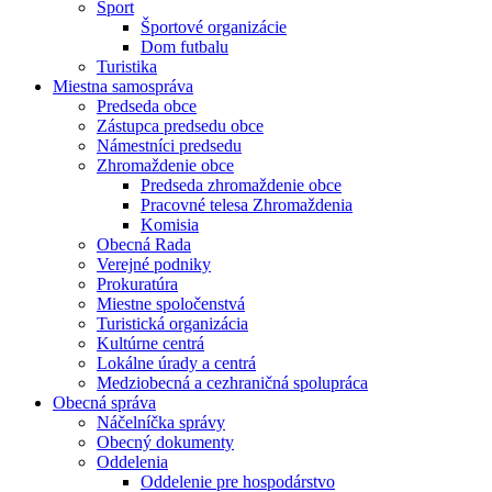
Šport
Športové organizácie
Dom futbalu
Turistika
Miestna samospráva
Predseda obce
Zástupca predsedu obce
Námestníci predsedu
Zhromaždenie obce
Predseda zhromaždenie obce
Pracovné telesa Zhromaždenia
Komisia
Obecná Rada
Verejné podniky
Prokuratúra
Miestne spoločenstvá
Turistická organizácia
Kultúrne centrá
Lokálne úrady a centrá
Medziobecná a cezhraničná spolupráca
Obecná správa
Náčelníčka správy
Obecný dokumenty
Oddelenia
Oddelenie pre hospodárstvo