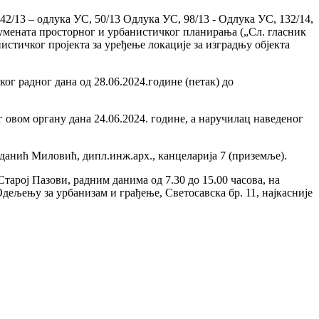
, 42/13 – одлука УС, 50/13 Одлука УС, 98/13 - Одлука УС, 132/14,
 докумената просторног и урбанистичког планирања („Сл. гласник
стичког пројекта за уређење локације за изградњу објекта
ог радног дана од 28.06.2024.године (петак) до
г овом органу дана 24.06.2024. године, а наручилац наведеног
данић Миловић, дипл.инж.арх., канцеларија 7 (приземље).
тарој Пазови, радним данима од 7.30 до 15.00 часова, на
дељењу за урбанизам и грађење, Светосавска бр. 11, најкасније