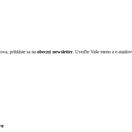
ova, prihláste sa na
obecný newsletter
. Uveďte Vaše meno a e-mailov
ve