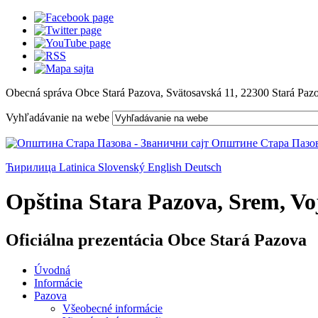
Obecná správa Obce Stará Pazova, Svätosavská 11, 22300 Stará Paz
Vyhľadávanie na webe
Ћирилица
Latinica
Slovenský
English
Deutsch
Opština Stara Pazova, Srem, Voj
Oficiálna prezentácia Obce Stará Pazova
Úvodná
Informácie
Pazova
Všeobecné informácie