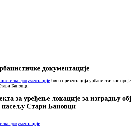
урбанистичке документације
банистичке документације
Јавна презентација урбанистичког проје
 Стари Бановци
екта за уређење локације за изградњу об
 у насељу Стари Бановци
тичке документације