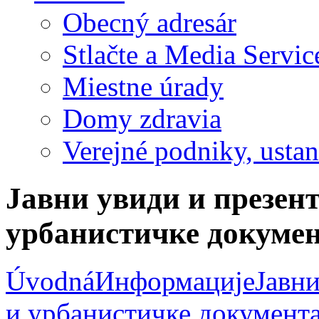
Obecný adresár
Stlačte a Media Servic
Miestne úrady
Domy zdravia
Verejné podniky, ustano
Јавни увиди и презент
урбанистичке докумен
Úvodná
Информације
Јавни
и урбанистичке документ