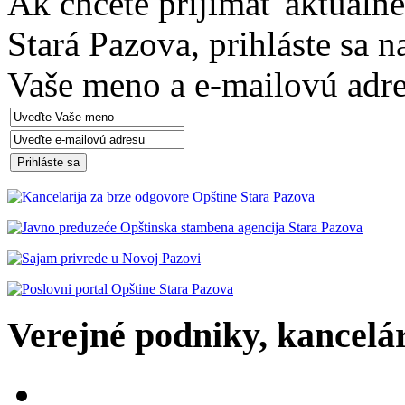
Ak chcete prijimať aktuáln
Stará Pazova, prihláste sa 
Vaše meno a e-mailovú adre
Verejné podniky, kancelári