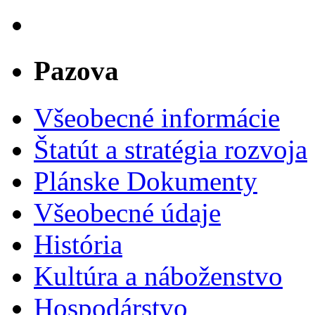
Pazova
Všeobecné informácie
Štatút a stratégia rozvoja
Plánske Dokumenty
Všeobecné údaje
História
Kultúra a náboženstvo
Hospodárstvo