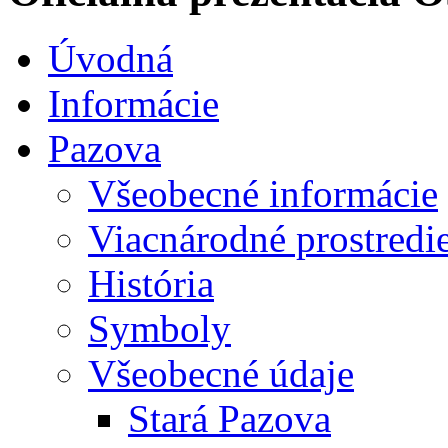
Úvodná
Informácie
Pazova
Všeobecné informácie
Viacnárodné prostredi
História
Symboly
Všeobecné údaje
Stará Pazova