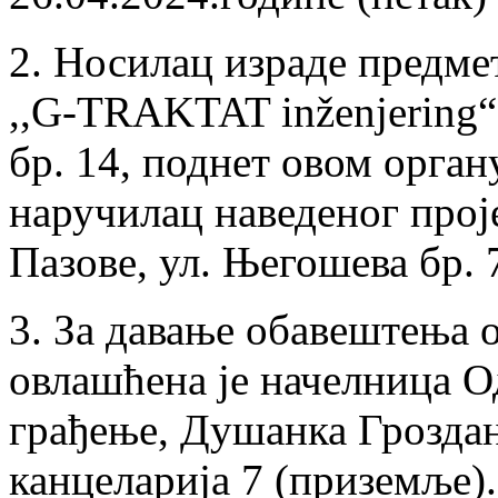
2. Носилац израде предме
,,G-TRAKTAT inženjering“ 
бр. 14, поднет овом орган
наручилац наведеног прој
Пазове, ул. Његошева бр. 
3. За давање обавештења о
овлашћена је начелница О
грађење, Душанка Грозда
канцеларија 7 (приземље).