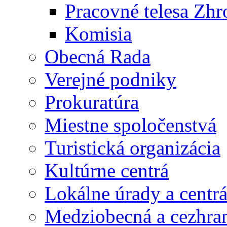
Pracovné telesa Zh
Komisia
Obecná Rada
Verejné podniky
Prokuratúra
Miestne spoločenstvá
Turistická organizácia
Kultúrne centrá
Lokálne úrady a centr
Medziobecná a cezhran