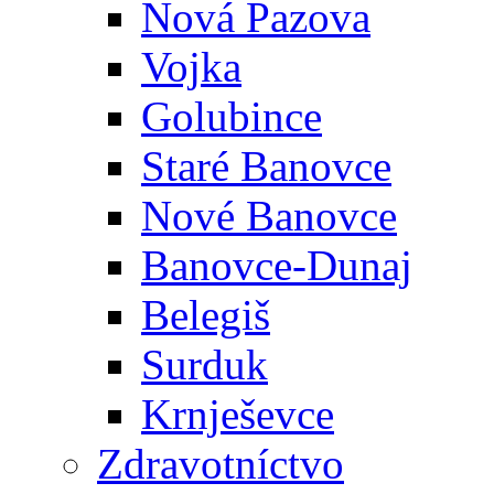
Nová Pazova
Vojka
Golubince
Staré Banovce
Nové Banovce
Banovce-Dunaj
Belegiš
Surduk
Krnješevce
Zdravotníctvo