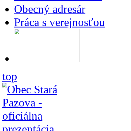
Obecný adresár
Práca s verejnosťou
top