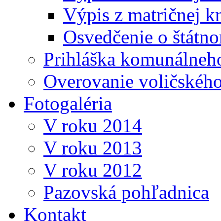
Výpis z matričnej k
Osvedčenie o štátn
Prihláška komunálneh
Overovanie voličskéh
Fotogaléria
V roku 2014
V roku 2013
V roku 2012
Pazovská pohľadnica
Kontakt