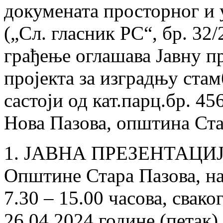
докумената просторног и
(„Сл. гласник РС“, бр. 32
грађење оглашава Јавну п
пројекта за изградњу стам
састоји од кат.парц.бр. 45
Нова Пазова, општина Ста
1. ЈАВНА ПРЕЗЕНТАЦИЈА 
Oпштине Стара Пазова, на 
7.30 – 15.00 часова, свако
26.04.2024.године (петак) 