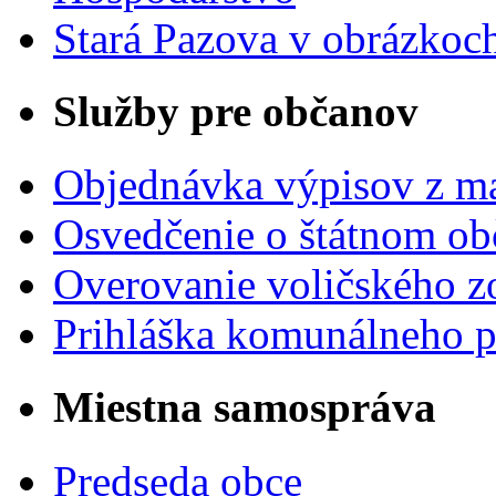
Stará Pazova v obrázkoc
Služby pre občanov
Objednávka výpisov z ma
Osvedčenie o štátnom ob
Overovanie voličského 
Prihláška komunálneho 
Miestna samospráva
Predseda obce