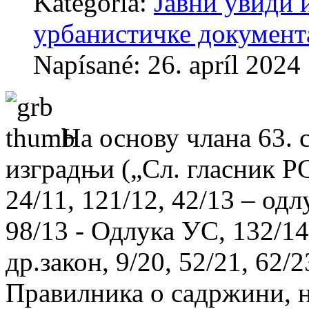
Kategória:
Јавни увиди 
урбанистичке документ
Napísané: 26. apríl 2024
На основу члана 63. 
изградњи („Сл. гласник РС“
24/11, 121/12, 42/13 – од
98/13 - Одлука УС, 132/14,
др.закон, 9/20, 52/21, 62/2
Правилника о садржини, н