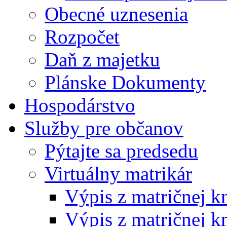
Obecné uznesenia
Rozpočet
Daň z majetku
Plánske Dokumenty
Hospodárstvo
Služby pre občanov
Pýtajte sa predsedu
Virtuálny matrikár
Výpis z matričnej k
Výpis z matričnej k