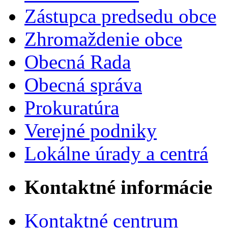
Zástupca predsedu obce
Zhromaždenie obce
Obecná Rada
Obecná správa
Prokuratúra
Verejné podniky
Lokálne úrady a centrá
Kontaktné informácie
Kontaktné centrum