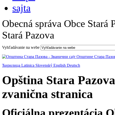
Obecná správa Obce Stará 
Stará Pazova
Vyhľadávanie na webe
Ћирилица
Latinica
Slovenský
English
Deutsch
Opština Stara Pazova
zvanična stranica
Oficiálna prezentácia 