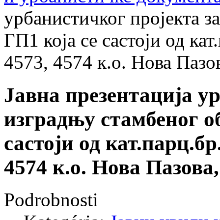
урбанистичког пројекта за
ГП1 која се састоји од кат
4573, 4574 к.о. Нова Пазо
Јавна презентација у
изградњу стамбеног об
састоји од кат.парц.бр.
4574 к.о. Нова Пазов
Podrobnosti