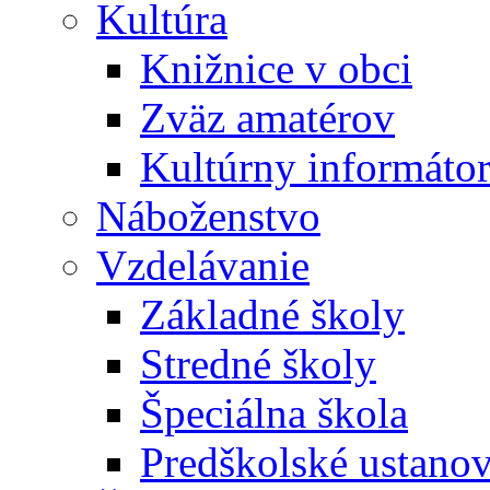
Kultúra
Knižnice v obci
Zväz amatérov
Kultúrny informáto
Náboženstvo
Vzdelávanie
Základné školy
Stredné školy
Špeciálna škola
Predškolské ustano