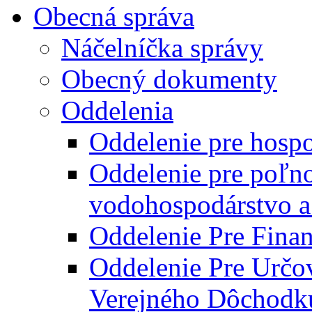
Obecná správa
Náčelníčka správy
Obecný dokumenty
Oddelenia
Oddelenie pre hosp
Oddelenie pre poľn
vodohospodárstvo a 
Oddelenie Pre Finan
Oddelenie Pre Určo
Verejného Dôchodk