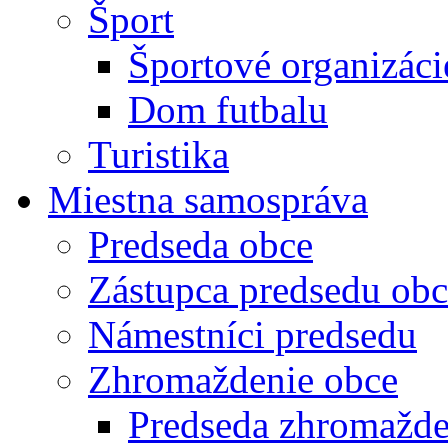
Šport
Športové organizáci
Dom futbalu
Turistika
Miestna samospráva
Predseda obce
Zástupca predsedu obc
Námestníci predsedu
Zhromaždenie obce
Predseda zhromažde