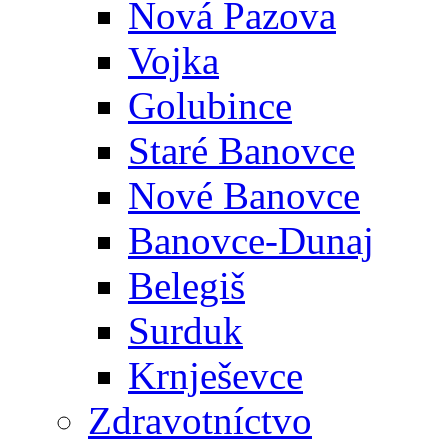
Nová Pazova
Vojka
Golubince
Staré Banovce
Nové Banovce
Banovce-Dunaj
Belegiš
Surduk
Krnješevce
Zdravotníctvo