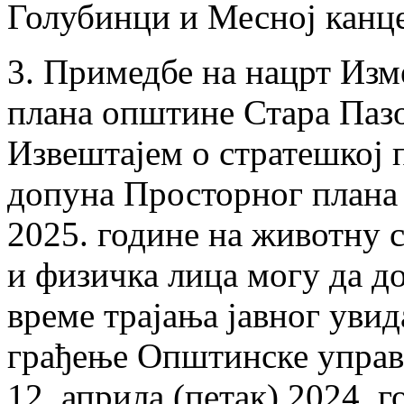
Голубинци и Месној канц
3. Примедбе на нацрт Изм
плана општине Стара Пазо
Извештајем о стратешкој 
допуна Просторног плана
2025. године на животну 
и физичка лица могу да до
време трајања јавног уви
грађење Општинске управе
12. априла (петак) 2024. г