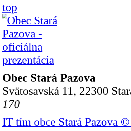
top
Obec Stará Pazova
Svätosavská 11, 22300 Star
170
IT tím obce Stará Pazova ©