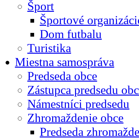
Šport
Športové organizáci
Dom futbalu
Turistika
Miestna samospráva
Predseda obce
Zástupca predsedu obc
Námestníci predsedu
Zhromaždenie obce
Predseda zhromažde