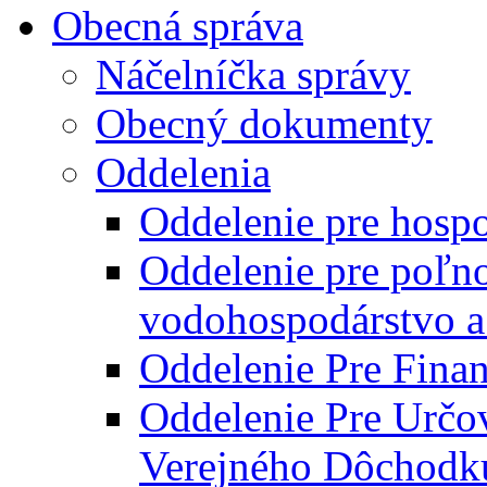
Obecná správa
Náčelníčka správy
Obecný dokumenty
Oddelenia
Oddelenie pre hosp
Oddelenie pre poľn
vodohospodárstvo a 
Oddelenie Pre Finan
Oddelenie Pre Určo
Verejného Dôchodk