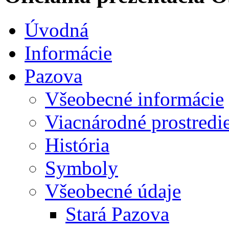
Úvodná
Informácie
Pazova
Všeobecné informácie
Viacnárodné prostredi
História
Symboly
Všeobecné údaje
Stará Pazova