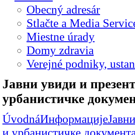
Obecný adresár
Stlačte a Media Servic
Miestne úrady
Domy zdravia
Verejné podniky, ustano
Јавни увиди и презент
урбанистичке докумен
Úvodná
Информације
Јавни
и урбанистичке документ