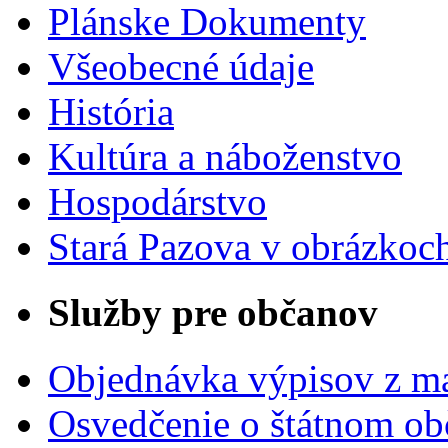
Plánske Dokumenty
Všeobecné údaje
História
Kultúra a náboženstvo
Hospodárstvo
Stará Pazova v obrázkoc
Služby pre občanov
Objednávka výpisov z ma
Osvedčenie o štátnom ob