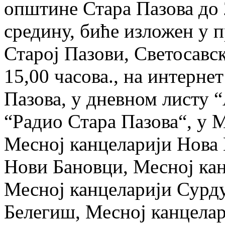
општине Стара Пазова до 
средину, биће изложен у 
Старој Пазови, Светосавск
15,00 часова., на интерн
Пазова, у дневном листу 
“Радио Стара Пазова“, у М
Месној канцеларији Нова 
Нови Бановци, Месној кан
Месној канцеларији Сурду
Белегиш, Месној канцелар