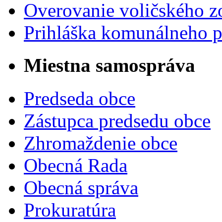
Overovanie voličského 
Prihláška komunálneho 
Miestna samospráva
Predseda obce
Zástupca predsedu obce
Zhromaždenie obce
Obecná Rada
Obecná správa
Prokuratúra