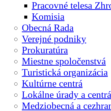
Pracovné telesa Zh
Komisia
Obecná Rada
Verejné podniky
Prokuratúra
Miestne spoločenstvá
Turistická organizácia
Kultúrne centrá
Lokálne úrady a centr
Medziobecná a cezhran