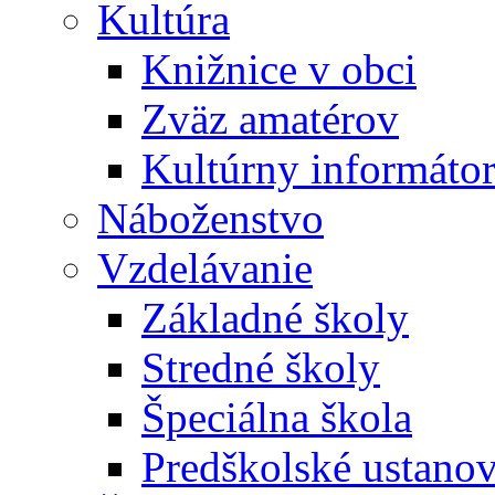
Kultúra
Knižnice v obci
Zväz amatérov
Kultúrny informáto
Náboženstvo
Vzdelávanie
Základné školy
Stredné školy
Špeciálna škola
Predškolské ustano