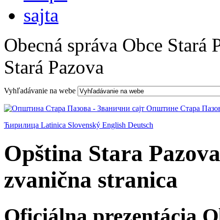
Obecná správa Obce Stará 
Stará Pazova
Vyhľadávanie na webe
Ћирилица
Latinica
Slovenský
English
Deutsch
Opština Stara Pazova
zvanična stranica
Oficiálna prezentácia 