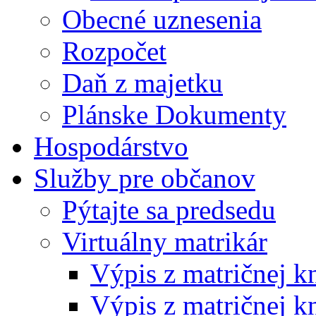
Obecné uznesenia
Rozpočet
Daň z majetku
Plánske Dokumenty
Hospodárstvo
Služby pre občanov
Pýtajte sa predsedu
Virtuálny matrikár
Výpis z matričnej k
Výpis z matričnej k