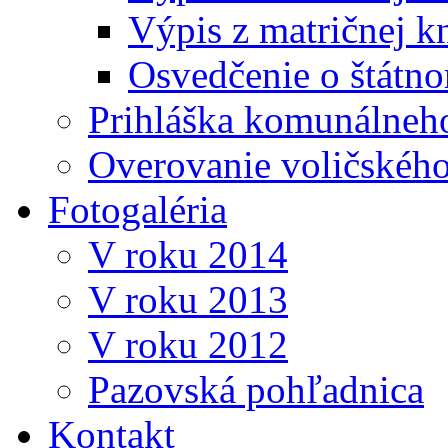
Výpis z matričnej k
Osvedčenie o štátn
Prihláška komunálneh
Overovanie voličskéh
Fotogaléria
V roku 2014
V roku 2013
V roku 2012
Pazovská pohľadnica
Kontakt