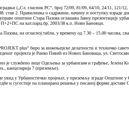
градњи („Сл. гласник РС“, број 72/09, 81/09, 64/10, 24/11, 121/12
лана 88. став 2. Правилника о садржини, начину и поступку израд
 управе општине Стара Пазова оглашава Јавну презентацију урб
+П+2+ПС на кат.парц.бр. 2003/38 к.о. Нови Бановци.
ва, на огласној табли, у времену од 7.30 – 15.00 часова, свак
D PROJEKT plus“ биро за инжењерске делатности и техничко сав
еденог пројекта је Ранко Павић из Нових Бановаца, ул. Светосавс
ено је службено лице Одељења за урбанизам и грађење, Јелена Кн
., канцеларија 7 (приземље).
ше увид у Урбанистички пројекат, у приземљу зграде Општине у С
дбе и сугестије на планирана решења у писаној форми доставе О