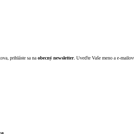
ova, prihláste sa na
obecný newsletter
. Uveďte Vaše meno a e-mailov
ve