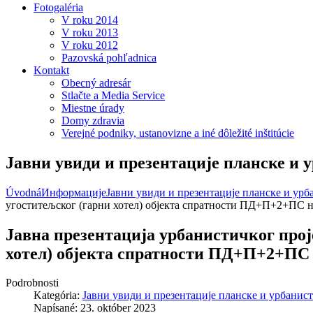
Fotogaléria
V roku 2014
V roku 2013
V roku 2012
Pazovská pohľadnica
Kontakt
Obecný adresár
Stlačte a Media Service
Miestne úrady
Domy zdravia
Verejné podniky, ustanovizne a iné dôležité inštitúcie
Јавни увиди и презентације планске и 
Úvodná
Информације
Јавни увиди и презентације планске и ур
угоститељског (гарни хотел) објекта спратности ПД+П+2+ПС на
Јавна презентација урбанистичког прој
хотел) објекта спратности ПД+П+2+ПС н
Podrobnosti
Kategória:
Јавни увиди и презентације планске и урбанис
Napísané: 23. október 2023