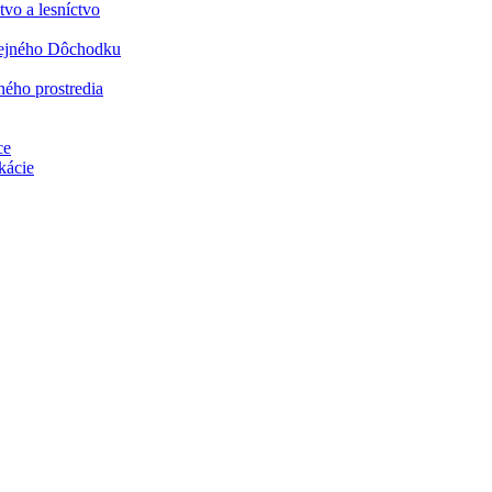
vo a lesníctvo
rejného Dôchodku
ného prostredia
ce
kácie