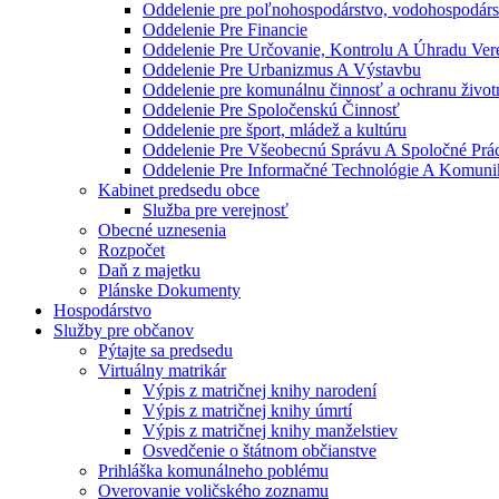
Oddelenie pre poľnohospodárstvo, vodohospodárst
Oddelenie Pre Financie
Oddelenie Pre Určovanie, Kontrolu A Úhradu Ve
Oddelenie Pre Urbanizmus A Výstavbu
Oddelenie pre komunálnu činnosť a ochranu život
Oddelenie Pre Spoločenskú Činnosť
Oddelenie pre šport, mládež a kultúru
Oddelenie Pre Všeobecnú Správu A Spoločné Prá
Oddelenie Pre Informačné Technológie A Komuni
Kabinet predsedu obce
Služba pre verejnosť
Obecné uznesenia
Rozpočet
Daň z majetku
Plánske Dokumenty
Hospodárstvo
Služby pre občanov
Pýtajte sa predsedu
Virtuálny matrikár
Výpis z matričnej knihy narodení
Výpis z matričnej knihy úmrtí
Výpis z matričnej knihy manželstiev
Osvedčenie o štátnom občianstve
Prihláška komunálneho poblému
Overovanie voličského zoznamu