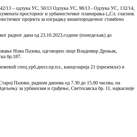
, 42/13 – одлука УС, 50/13 Одлука УС, 98/13 - Одлука УС, 132/14,
е докумената просторног и урбанистичког планирања („Сл. гласник
анистичког пројекта за изградњу вишепородичног стамбено
ог радног дана од 23.10.2023.године (понедељак) до
етовање Нова Пазова, одговорно лице Владимир Дроњак,
ка бр.187.
ежевић спец.урб.дипл.пр.пл., канцеларија 21 (приземље) и
тарој Пазови, радним данима од 7.30 до 15.00 часова, на
дељењу за урбанизам и грађење, Светосавска бр. 11, најкасније