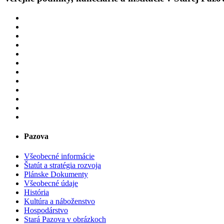
Pazova
Všeobecné informácie
Štatút a stratégia rozvoja
Plánske Dokumenty
Všeobecné údaje
História
Kultúra a náboženstvo
Hospodárstvo
Stará Pazova v obrázkoch