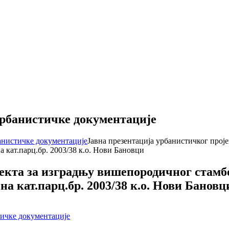
урбанистичке документације
банистичке документације
Јавна презентација урбанистичког прој
 кат.парц.бр. 2003/38 к.о. Нови Бановци
екта за изградњу вишепородичног стамб
а кат.парц.бр. 2003/38 к.о. Нови Бановц
тичке документације