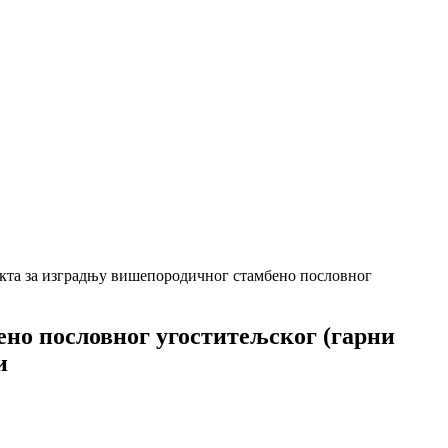
екта за изградњу вишепородичног стамбено пословног
ено пословног угоститељског (гарни
и