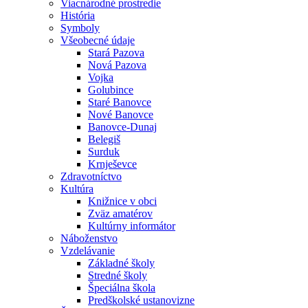
Viacnárodné prostredie
História
Symboly
Všeobecné údaje
Stará Pazova
Nová Pazova
Vojka
Golubince
Staré Banovce
Nové Banovce
Banovce-Dunaj
Belegiš
Surduk
Krnješevce
Zdravotníctvo
Kultúra
Knižnice v obci
Zväz amatérov
Kultúrny informátor
Náboženstvo
Vzdelávanie
Základné školy
Stredné školy
Špeciálna škola
Predškolské ustanovizne