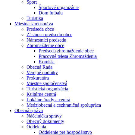
Šport
Športové organizácie
Dom futbalu
Turistika
Miestna samospráva
Predseda obce
Zástupca predsedu obce
Námestníci predsedu
Zhromaždenie obce
Predseda zhromaždenie obce
Pracovné telesa Zhromaždenia
Komisia
Obecná Rada
Verejné podniky
Prokuratúra
Miestne spoločenstvá
Turistická organizácia
Kultúrne centrá
Lokálne úrady a centrá
Medziobecná a cezhraničná spolupráca
Obecná správa
Náčelníčka správy
Obecný dokumenty
Oddelenia
Oddelenie pre hospodárstvo