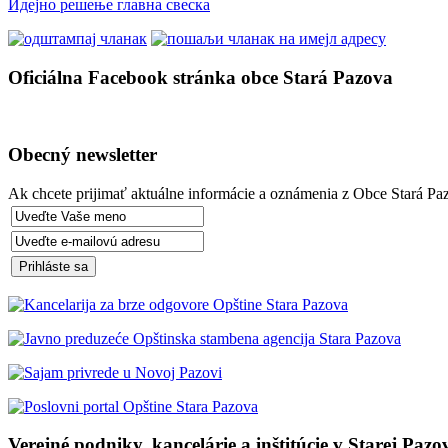
Идејно решење главна свеска
Oficiálna Facebook stránka obce Stará Pazova
Obecný newsletter
Ak chcete prijimať aktuálne informácie a oznámenia z Obce Stará Paz
Verejné podniky, kancelárie a inštitúcie v Starej Pazo