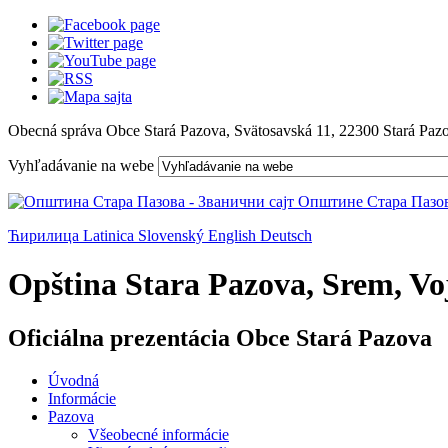
Obecná správa Obce Stará Pazova, Svätosavská 11, 22300 Stará Paz
Vyhľadávanie na webe
Ћирилица
Latinica
Slovenský
English
Deutsch
Opština Stara Pazova, Srem, Voj
Oficiálna prezentácia Obce Stará Pazova
Úvodná
Informácie
Pazova
Všeobecné informácie