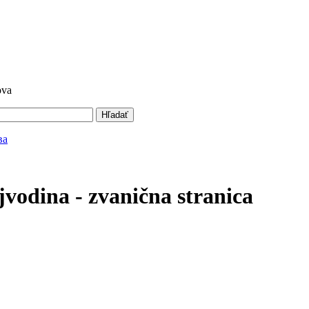
ova
Hľadať
vodina - zvanična stranica