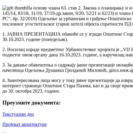
На основу члана 63. став 2. Закона о планирању и из
145/14, 83/18, 31/19, 37/19-др.закон, 9/20, 52/21 и 62/23) и ч
РС“, бр. 32/2019) Одељење за урбанизам и грађење Општинске
пословног угоститељског (гарни хотел) објекта спратности ПД
1. ЈАВНА ПРЕЗЕНТАЦИЈА обавиће се у згради Oпштине Стара Пазо
30.10.2023. године (понедељак).
2. Носилац израде предметног Урбанистичког пројекта је ,,V
поднетог овом органу дана 16.10.2023. године, а наручилац нав
3. За давање обавештења о садржају јавне презентације овлашћ
начелница Одељења Душанка Грозданић Миловић, дипл.инж.арх
4. Заинтересована лица могу у току јавне презентације да извр
интернет страници Општине Стара Пазова, као и да своје приме
до 30. октобра 2023. године.
Преузмите документа:
Текстуални део
Пројекат архитектуре