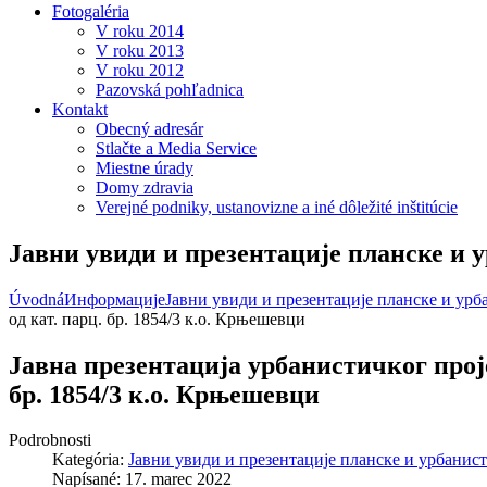
Fotogaléria
V roku 2014
V roku 2013
V roku 2012
Pazovská pohľadnica
Kontakt
Obecný adresár
Stlačte a Media Service
Miestne úrady
Domy zdravia
Verejné podniky, ustanovizne a iné dôležité inštitúcie
Јавни увиди и презентације планске и 
Úvodná
Информације
Јавни увиди и презентације планске и ур
од кат. парц. бр. 1854/3 к.о. Крњешевци
Јавна презентација урбанистичког прој
бр. 1854/3 к.о. Крњешевци
Podrobnosti
Kategória:
Јавни увиди и презентације планске и урбанис
Napísané: 17. marec 2022