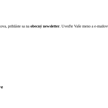
ova, prihláste sa na
obecný newsletter
. Uveďte Vaše meno a e-mailov
ve