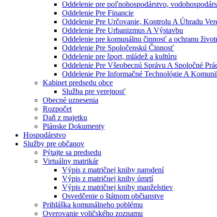
Oddelenie pre poľnohospodárstvo, vodohospodárst
Oddelenie Pre Financie
Oddelenie Pre Určovanie, Kontrolu A Úhradu Ve
Oddelenie Pre Urbanizmus A Výstavbu
Oddelenie pre komunálnu činnosť a ochranu život
Oddelenie Pre Spoločenskú Činnosť
Oddelenie pre šport, mládež a kultúru
Oddelenie Pre Všeobecnú Správu A Spoločné Prá
Oddelenie Pre Informačné Technológie A Komuni
Kabinet predsedu obce
Služba pre verejnosť
Obecné uznesenia
Rozpočet
Daň z majetku
Plánske Dokumenty
Hospodárstvo
Služby pre občanov
Pýtajte sa predsedu
Virtuálny matrikár
Výpis z matričnej knihy narodení
Výpis z matričnej knihy úmrtí
Výpis z matričnej knihy manželstiev
Osvedčenie o štátnom občianstve
Prihláška komunálneho poblému
Overovanie voličského zoznamu