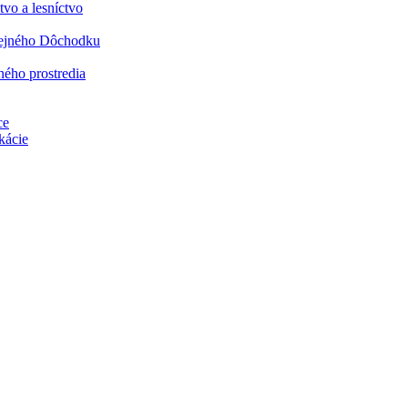
vo a lesníctvo
rejného Dôchodku
ného prostredia
ce
kácie