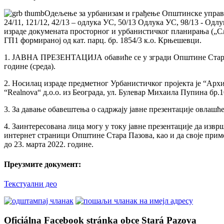
Одељење за урбанизам и грађење Општинске управе о
24/11, 121/12, 42/13 – одлука УС, 50/13 Одлука УС, 98/13 - Одлу
израде докумената просторног и урбанистичког планирања („Сл.
ГП1 формираној од кат. парц. бр. 1854/3 к.о. Крњешевци.
1. ЈАВНА ПРЕЗЕНТАЦИЈА обавиће се у згради Oпштине Стара Пазо
године (среда).
2. Носилац израде предметног Урбанистичког пројекта је “Архигр
“Realnova“ д.о.о. из Београда, ул. Булевар Михаила Пупина бр.1
3. За давање обавештења о садржају јавне презентације овлашћ
4. Заинтересована лица могу у току јавне презентације да извр
интернет страници Општине Стара Пазова, као и да своје приме
до 23. марта 2022. године.
Преузмите документ:
Текстуални део
Oficiálna Facebook stránka obce Stará Pazova