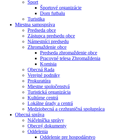
Šport
Športové organizácie
Dom futbalu
Turistika
Miestna samospráva
Predseda obce
Zástupca predsedu obce
Námestníci predsedu
Zhromaždenie obce
Predseda zhromaždenie obce
Pracovné telesa Zhromaždenia
Komisia
Obecná Rada
Verejné podniky
Prokuratúra
Miestne spoločenstvá
Turistická organizácia
Kultúrne centrá
Lokálne úrady a centrá
Medziobecná a cezhraničná spolupráca
Obecná správa
Náčelníčka správy
Obecný dokumenty
Oddelenia
Oddelenie pre hospodárstvo