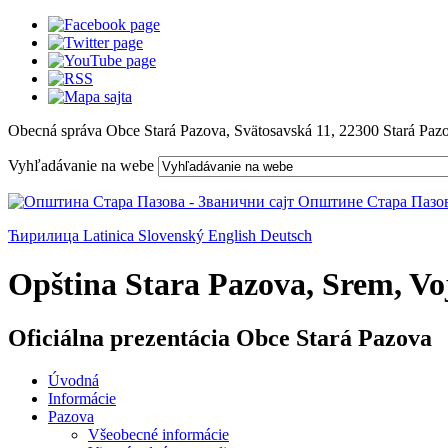
Obecná správa Obce Stará Pazova, Svätosavská 11, 22300 Stará Paz
Vyhľadávanie na webe
Ћирилица
Latinica
Slovenský
English
Deutsch
Opština Stara Pazova, Srem, Voj
Oficiálna prezentácia Obce Stará Pazova
Úvodná
Informácie
Pazova
Všeobecné informácie