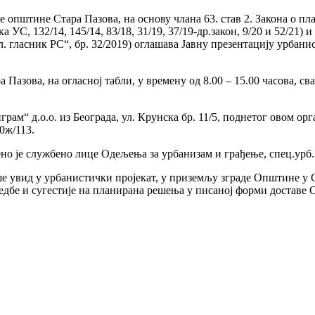
пштине Стара Пазова, на основу члана 63. став 2. Закона о план
ка УС, 132/14, 145/14, 83/18, 31/19, 37/19-др.закон, 9/20 и 52/21
 гласник РС“, бр. 32/2019) оглашава Јавну презентацију урбани
ва, на огласној табли, у времену од 8.00 – 15.00 часова, свако
ам“ д.о.о. из Београда, ул. Крунска бр. 11/5, поднетог овом орг
0ж/113.
ено је службено лице Одељења за урбанизам и грађење, спец.урб.
ше увид у урбанистички пројекат, у приземљу зграде Општине у С
дбе и сугестије на планирана решења у писаној форми доставе О