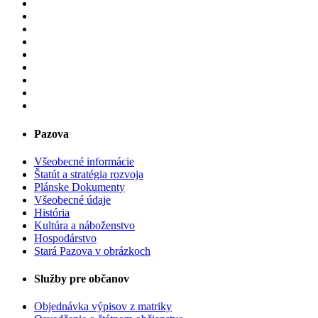
Pazova
Všeobecné informácie
Štatút a stratégia rozvoja
Plánske Dokumenty
Všeobecné údaje
História
Kultúra a náboženstvo
Hospodárstvo
Stará Pazova v obrázkoch
Služby pre občanov
Objednávka výpisov z matriky