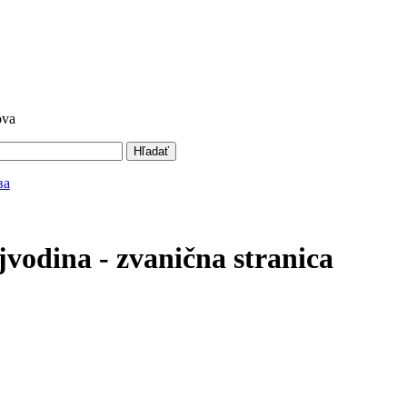
ova
Hľadať
vodina - zvanična stranica