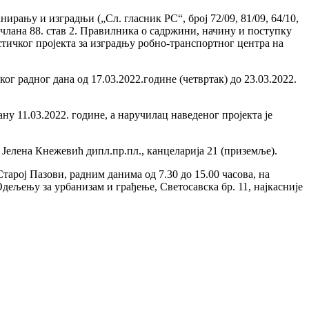
ирању и изградњи („Сл. гласник РС“, број 72/09, 81/09, 64/10,
) и члана 88. став 2. Правилника о садржини, начину и поступку
стичког пројекта за изградњу робно-транспортног центра на
г радног дана од 17.03.2022.године (четвртак) до 23.03.2022.
ану 11.03.2022. године, а наручилац наведеног пројекта је
 Јелена Кнежевић дипл.пр.пл., канцеларија 21 (приземље).
тарој Пазови, радним данима од 7.30 до 15.00 часова, на
дељењу за урбанизам и грађење, Светосавска бр. 11, најкасније