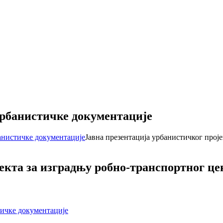
урбанистичке документације
банистичке документације
Јавна презентација урбанистичког прој
екта за изградњу робно-транспортног цен
тичке документације