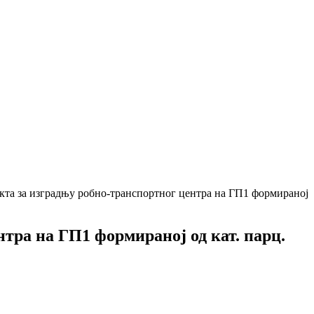
екта за изградњу робно-транспортног центра на ГП1 формираној
тра на ГП1 формираној од кат. парц.