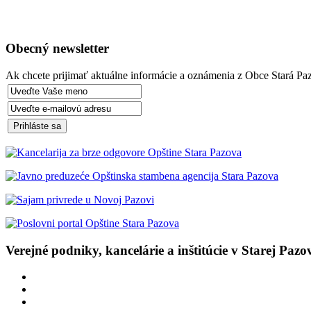
Obecný newsletter
Ak chcete prijimať aktuálne informácie a oznámenia z Obce Stará Paz
Verejné podniky, kancelárie a inštitúcie v Starej Pazo