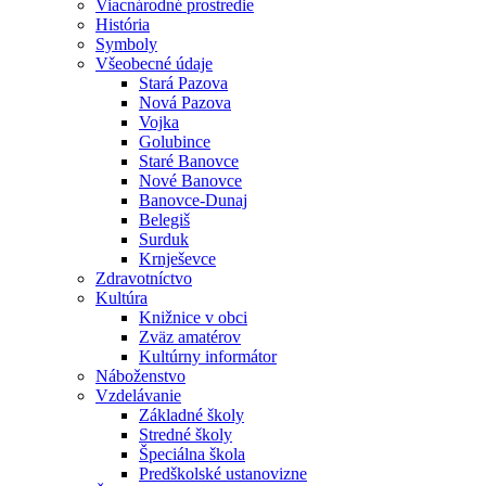
Viacnárodné prostredie
História
Symboly
Všeobecné údaje
Stará Pazova
Nová Pazova
Vojka
Golubince
Staré Banovce
Nové Banovce
Banovce-Dunaj
Belegiš
Surduk
Krnješevce
Zdravotníctvo
Kultúra
Knižnice v obci
Zväz amatérov
Kultúrny informátor
Náboženstvo
Vzdelávanie
Základné školy
Stredné školy
Špeciálna škola
Predškolské ustanovizne