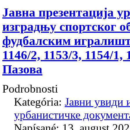
Јавна презентација у
изградњу спортског о
фудбалским игралишти
1146/2, 1153/3, 1154/1,
Пазова
Podrobnosti
Kategória:
Јавни увиди 
урбанистичке документ
Napísané: 13. august 20