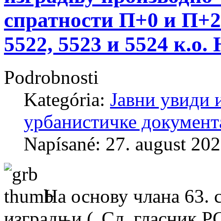
спратности П+0 и П+2 у
5522, 5523 и 5524 к.о.
Podrobnosti
Kategória:
Јавни увиди 
урбанистичке документ
Napísané: 27. august 20
На основу члана 63. 
изградњи („Сл. гласник РС“