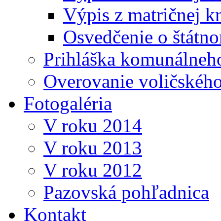
Výpis z matričnej k
Osvedčenie o štátn
Prihláška komunálneh
Overovanie voličskéh
Fotogaléria
V roku 2014
V roku 2013
V roku 2012
Pazovská pohľadnica
Kontakt