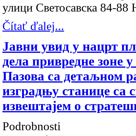
улици Светосавска 84-88 
Čítať ďalej...
Јавни увид у нацрт п
дела привредне зоне у
Пазова са детаљном р
изградњу станице са 
извештајем о стратеш
Podrobnosti