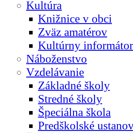
Kultúra
Knižnice v obci
Zväz amatérov
Kultúrny informáto
Náboženstvo
Vzdelávanie
Základné školy
Stredné školy
Špeciálna škola
Predškolské ustano