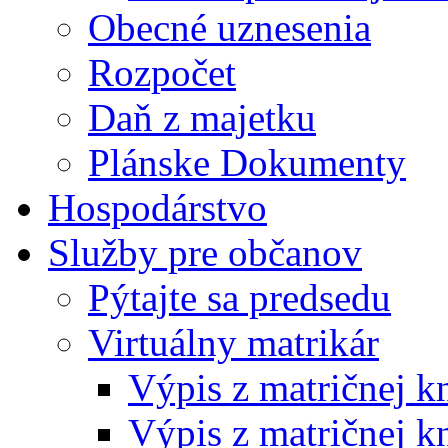
Obecné uznesenia
Rozpočet
Daň z majetku
Plánske Dokumenty
Hospodárstvo
Služby pre občanov
Pýtajte sa predsedu
Virtuálny matrikár
Výpis z matričnej k
Výpis z matričnej k