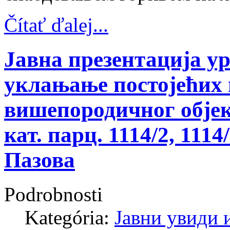
Čítať ďalej...
Јавна презентација у
уклањање постојећих 
вишепородичног обје
кат. парц. 1114/2, 1114
Пазова
Podrobnosti
Kategória:
Јавни увиди 