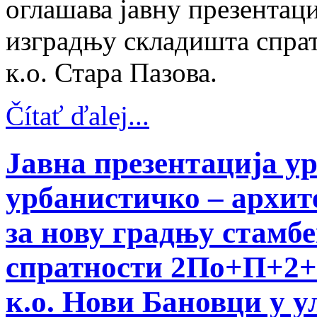
оглашава јавну презентаци
изградњу складишта спрат
к.о. Стара Пазова.
Čítať ďalej...
Јавна презентација у
урбанистичко – архит
за нову градњу стамбе
спратности 2По+П+2+П
к.о. Нови Бановци у у