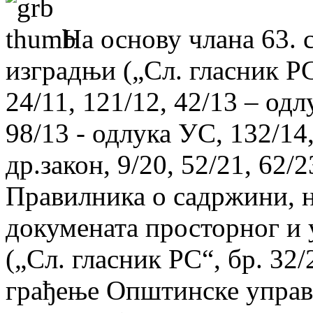
На основу члана 63. 
изградњи („Сл. гласник РС“
24/11, 121/12, 42/13 – одл
98/13 - одлука УС, 132/14,
др.закон, 9/20, 52/21, 62/2
Правилника о садржини, н
докумената просторног и
(„Сл. гласник РС“, бр. 32
грађење Општинске управ