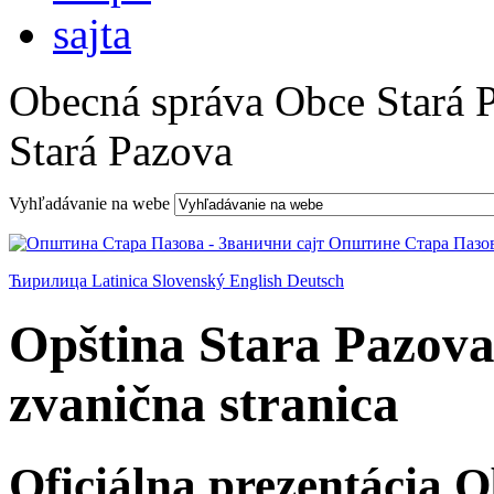
Obecná správa Obce Stará 
Stará Pazova
Vyhľadávanie na webe
Ћирилица
Latinica
Slovenský
English
Deutsch
Opština Stara Pazova
zvanična stranica
Oficiálna prezentácia 