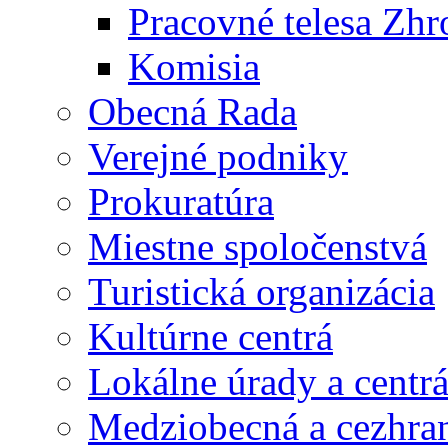
Pracovné telesa Zh
Komisia
Obecná Rada
Verejné podniky
Prokuratúra
Miestne spoločenstvá
Turistická organizácia
Kultúrne centrá
Lokálne úrady a centr
Medziobecná a cezhran