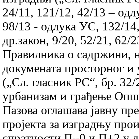
24/11, 121/12, 42/13 – одл
98/13 - одлука УС, 132/14,
др.закон, 9/20, 52/21, 62/2
Правилника о садржини, н
докумената просторног и
(„Сл. гласник РС“, бр. 32
урбанизам и грађење Опш
Пазова оглашава јавну пр
пројекта за изградњу про
спратности П+0 и П+2 у дв