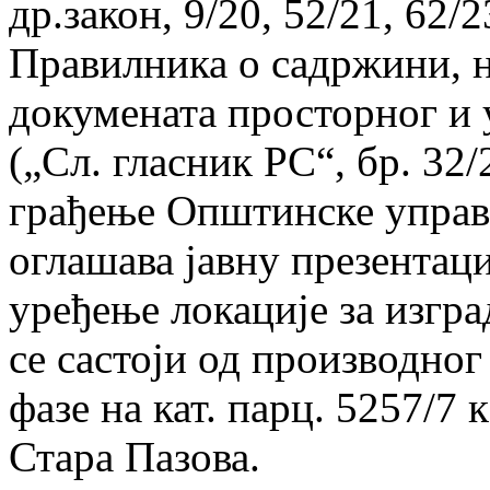
др.закон, 9/20, 52/21, 62/2
Правилника о садржини, н
докумената просторног и
(„Сл. гласник РС“, бр. 32
грађење Општинске управ
оглашава јавну презентаци
уређење локације за изгр
се састоји од производног
фазе на кат. парц. 5257/7 
Стара Пазова.