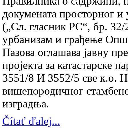
Правилника о садржини, н
докумената просторног и
(„Сл. гласник РС“, бр. 32
урбанизам и грађење Опш
Пазова оглашава јавну пр
пројекта за катастарске па
3551/8 И 3552/5 све к.о.
вишепородичног стамбено
изградња.
Čítať ďalej...