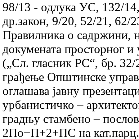
98/13 - одлука УС, 132/14,
др.закон, 9/20, 52/21, 62/2
Правилника о садржини, н
докумената просторног и
(„Сл. гласник РС“, бр. 32
грађење Општинске управ
оглашава јавну презентаци
урбанистичко – архитекто
градњу стамбено – послов
2По+П+2+ПС на кат.парц.б