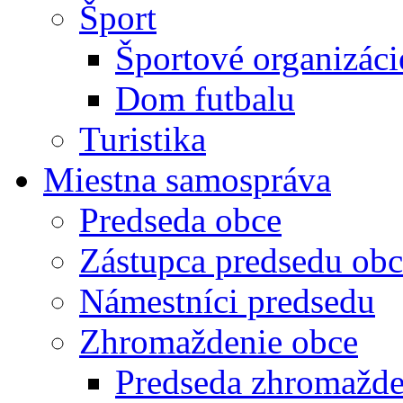
Šport
Športové organizáci
Dom futbalu
Turistika
Miestna samospráva
Predseda obce
Zástupca predsedu obc
Námestníci predsedu
Zhromaždenie obce
Predseda zhromažde