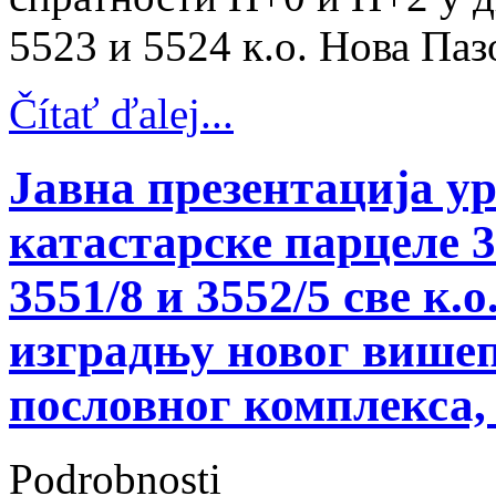
5523 и 5524 к.о. Нова Паз
Čítať ďalej...
Јавна презентација у
катастарске парцеле 35
3551/8 и 3552/5 све к.
изградњу новог вишеп
пословног комплекса,
Podrobnosti