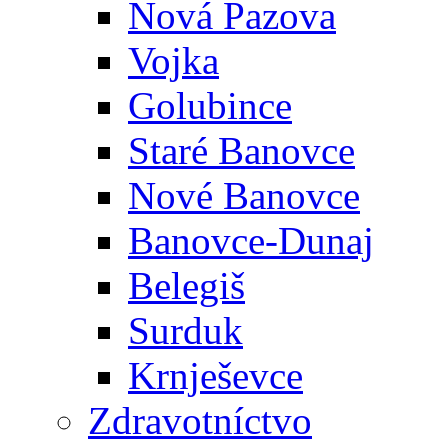
Nová Pazova
Vojka
Golubince
Staré Banovce
Nové Banovce
Banovce-Dunaj
Belegiš
Surduk
Krnješevce
Zdravotníctvo