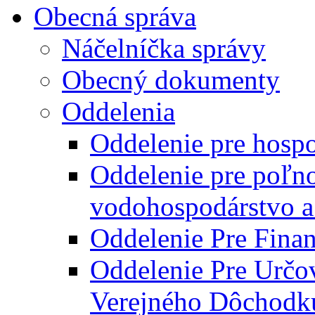
Obecná správa
Náčelníčka správy
Obecný dokumenty
Oddelenia
Oddelenie pre hosp
Oddelenie pre poľn
vodohospodárstvo a 
Oddelenie Pre Finan
Oddelenie Pre Určo
Verejného Dôchodk