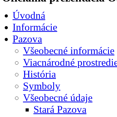
Úvodná
Informácie
Pazova
Všeobecné informácie
Viacnárodné prostredi
História
Symboly
Všeobecné údaje
Stará Pazova