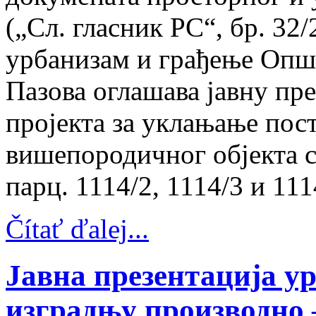
(„Сл. гласник РС“, бр. 32
урбанизам и грађење Опш
Пазова оглашава јавну пр
пројекта за уклањање пос
вишепородичног објекта с
парц. 1114/2, 1114/3 и 111
Čítať ďalej...
Јавна презентација у
изградњу производно 