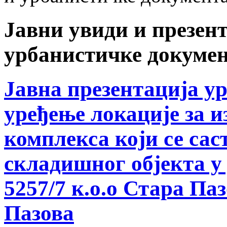
Јавни увиди и презент
урбанистичке докумен
Јавна презентација у
уређење локације за 
комплекса који се сас
складишног објекта у 
5257/7 к.о.о Стара Па
Пазова