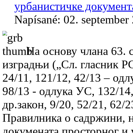
урбанистичке документ
Napísané: 02. september
На основу члана 63. 
изградњи („Сл. гласник РС“
24/11, 121/12, 42/13 – одл
98/13 - одлука УС, 132/14,
др.закон, 9/20, 52/21, 62/2
Правилника о садржини, н
докумената просторног и