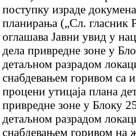
поступку израде докумена
планирања („Сл. гласник Р
оглашава Јавни увид у на
дела привредне зоне у Бло
детаљном разрадом локаци
снабдевањем горивом са и
процени утицаја плана де
привредне зоне у Блоку 2
детаљном разрадом локаци
снабдевањем горивом на ж