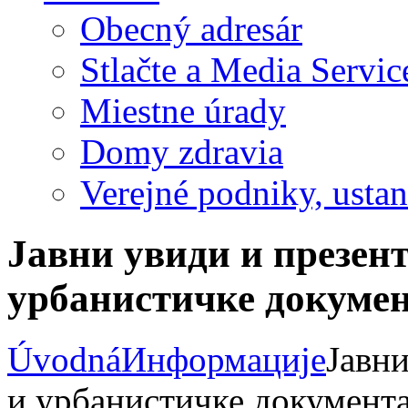
Obecný adresár
Stlačte a Media Servic
Miestne úrady
Domy zdravia
Verejné podniky, ustano
Јавни увиди и презент
урбанистичке докумен
Úvodná
Информације
Јавни
и урбанистичке документ