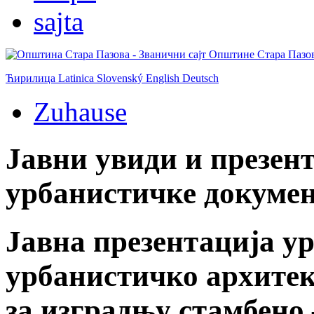
Ћирилица
Latinica
Slovenský
English
Deutsch
Zuhause
Јавни увиди и презент
урбанистичке докумен
Јавна презентација у
урбанистичко архитек
за изградњу стамбено 