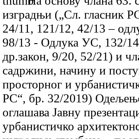
На основу члана 63. 
изградњи („Сл. гласник РС“
24/11, 121/12, 42/13 – од
98/13 - Одлука УС, 132/14,
др.закон, 9/20, 52/21) и ч
садржини, начину и посту
просторног и урбанистичк
РС“, бр. 32/2019) Одељењ
оглашава Јавну презентаци
урбанистичко архитектонс