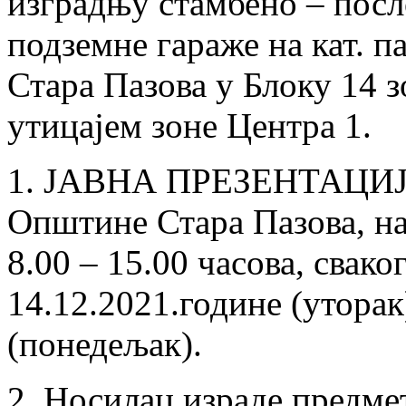
изградњу стамбено – посло
подземне гараже на кат. па
Стара Пазова у Блоку 14 
утицајем зоне Центра 1.
1. ЈАВНА ПРЕЗЕНТАЦИЈА 
Oпштине Стара Пазова, на 
8.00 – 15.00 часова, свако
14.12.2021.године (уторак
(понедељак).
2. Носилац израде предме