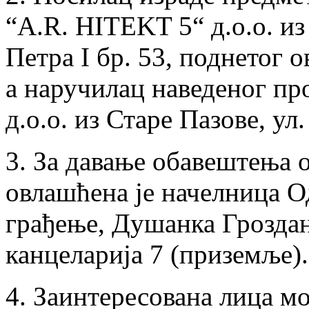
“A.R. HITEKT 5“ д.о.о. из
Петра I бр. 53, поднетог 
а наручилац наведеног 
д.о.о. из Старе Пазове, ул
3. За давање обавештења о
овлашћена је начелница О
грађење, Душанка Грозда
канцеларија 7 (приземље).
4. Заинтересована лица мо