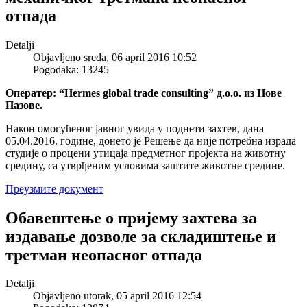
отпада
Detalji
Objavljeno sreda, 06 april 2016 10:52
Pogodaka: 13245
Оператер: “Hermes global trade consulting” д.о.о. из Нове
Пазове.
Након омогућеног јавног увида у поднети захтев, дана
05.04.2016. године, донето је Решење да није потребна израда
студије о процени утицаја предметног пројекта на животну
средину, са утврђеним условима заштите животне средине.
Преузмите документ
Обавештење о пријему захтева за
издавање дозволе за складиштење и
третман неопасног отпада
Detalji
Objavljeno utorak, 05 april 2016 12:54