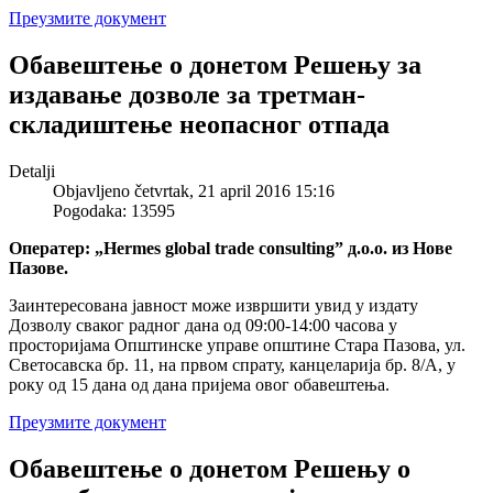
Преузмите документ
Обавештење о донетом Решењу за
издавање дозволе за третман-
складиштење неопасног отпада
Detalji
Objavljeno četvrtak, 21 april 2016 15:16
Pogodaka: 13595
Оператер: „Hermes global trade consulting” д.о.о. из Нове
Пазове.
Заинтересована јавност може извршити увид у издату
Дозволу сваког радног дана од 09:00-14:00 часова у
просторијама Општинске управе општине Стара Пазова, ул.
Светосавска бр. 11, на првом спрату, канцеларија бр. 8/А, у
року од 15 дана од дана пријема овог обавештења.
Преузмите документ
Обавештење о донетом Решењу о