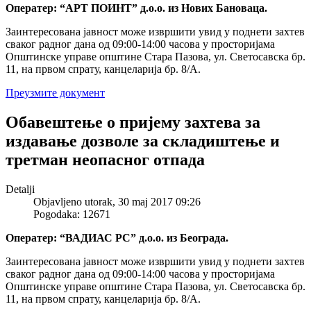
Оператер: “АРТ ПОИНТ” д.о.о. из Нових Бановаца.
Заинтересована јавност може извршити увид у поднети захтев
сваког радног дана од 09:00-14:00 часова у просторијама
Општинске управе општине Стара Пазова, ул. Светосавска бр.
11, на првом спрату, канцеларија бр. 8/А.
Преузмите документ
Обавештење о пријему захтева за
издавање дозволе за складиштење и
третман неопасног отпада
Detalji
Objavljeno utorak, 30 maj 2017 09:26
Pogodaka: 12671
Оператер: “ВАДИАС РС” д.о.о. из Београда.
Заинтересована јавност може извршити увид у поднети захтев
сваког радног дана од 09:00-14:00 часова у просторијама
Општинске управе општине Стара Пазова, ул. Светосавска бр.
11, на првом спрату, канцеларија бр. 8/А.