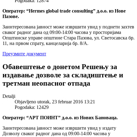
Pogodaka: 12874
Оператер: “Hermes global trade consulting” д.о.о. из Нове
Пазове.
Заинтересована јавност може извршити увид у поднети захтев
сваког радног дана од 09:00-14:00 часова у просторијама
Општинске управе општине Стара Пазова, ул. Светосавска бр.
11, на првом спрату, канцеларија бр. 8/А.
Преузмите документ
Обавештење о донетом Решењу за
издавање дозволе за складиштење и
третман неопасног отпада
Detalji
Objavljeno utorak, 23 februar 2016 13:21
Pogodaka: 12429
Оператер: “АРТ ПОИНТ” д.о.о. из Нових Бановаца.
Заинтересована јавност може извршити увид у издату
Дозволу сваког радног дана од 09:00-14:00 часова у