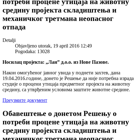
потреби процене утицаја на животну
средину пројекта складиштења и
механичког третмана неопасног
отпада
Detalji
Objavljeno utorak, 19 april 2016 12:49
Pogodaka: 13028
Носилац пројекта: „Лан” д.о.о. из Нове Пазове.
Након омогућеног јавног увида у поднети захтев, дана
19.04.2016.године, донето је Решење да није потребна израда
студије о процени утицаја предметног пројекта на животну
средину, са утврђеним условима заштите животне средине.
Преузмите документ
Обавештење о донетом Решењу о
потреби процене утицаја на животну
средину пројекта складиштења и
механичког третмана неопасног