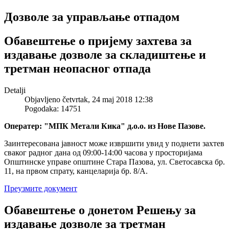
Дозволе за управљање отпадом
Обавештење о пријему захтева за
издавање дозволе за складиштење и
третман неопасног отпада
Detalji
Objavljeno četvrtak, 24 maj 2018 12:38
Pogodaka: 14751
Оператер: "МПК Метали Кика" д.о.о. из Нове Пазове.
Заинтересована јавност може извршити увид у поднети захтев
сваког радног дана од 09:00-14:00 часова у просторијама
Општинске управе општине Стара Пазова, ул. Светосавска бр.
11, на првом спрату, канцеларија бр. 8/А.
Преузмите документ
Обавештење о донетом Решењу за
издавање дозволе за третман