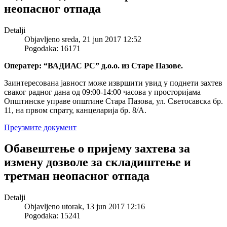
неопасног отпада
Detalji
Objavljeno sreda, 21 jun 2017 12:52
Pogodaka: 16171
Оператер: “ВАДИАС РС” д.о.о. из Старе Пазове.
Заинтересована јавност може извршити увид у поднети захтев
сваког радног дана од 09:00-14:00 часова у просторијама
Општинске управе општине Стара Пазова, ул. Светосавска бр.
11, на првом спрату, канцеларија бр. 8/А.
Преузмите документ
Обавештење о пријему захтева за
измену дозволе за складиштење и
третман неопасног отпада
Detalji
Objavljeno utorak, 13 jun 2017 12:16
Pogodaka: 15241