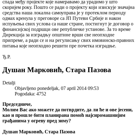
спада међу пројекте које намеравамо да урадимо у што
скоријем року. Пошто се ради о пројекту који изискује значајна
средства наша локална самоуправа је у протеклом периоду
одмах кренула у преговоре са ЈП Путеви Србије и након
испуњења свих услова са наше стране, постигнут је договор о
финансијској подршци ове републичке установе. За то време
Дирекција за изградњу општине врши све неопходне
припреме, а ради се и на регулисању свих имовинско-правних
питања које неопходно решити пре почетка изградње.
Ђ.Р.
Душан Марковић, Стара Пазова
Detalji
Objavljeno ponedeljak, 07 april 2014 09:53
Pogodaka: 4752
Председниче,
Молим Вас ако можете да потврдите, да ли ће и ове јесени,
као и прошле бити планирана помоћ најсиромашнијим
грађанима у огреву пред зиму?
Душан Марковић, Стара Пазова