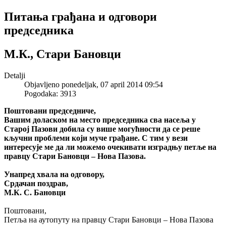
Питања грађана и одговори
председника
М.К., Стари Бановци
Detalji
Objavljeno ponedeljak, 07 april 2014 09:54
Pogodaka: 3913
Поштовани председниче,
Вашим доласком на место председника сва насеља у
Старој Пазови добила су више могућности да се реше
кључни проблеми који муче грађане. С тим у вези
интересује ме да ли можемо очекивати изградњу петље на
правцу Стари Бановци – Нова Пазова.
Унапред хвала на одговору,
Срдачан поздрав,
М.К. С. Бановци
Поштовани,
Петља на аутопуту на правцу Стари Бановци – Нова Пазова