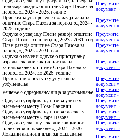
Одлука о усвајању Програм за унапређење
Преузмите
положаја младих општине Стара Пазова за
документ »
период од 2024 - 2026. године
Програм за унапређење положаја младих
Преузмите
општине Стара Пазова за период од 2024 -
документ »
2026. године
Одлука о усвајању Плана развоја општине
Преузмите
Стара Пазова за период од 2023 - 2031. год.
документ »
План развоја општине Стара Пазова за
Преузмите
период од 2023 - 2031. год.
документ »
Одлука о измени одлуке о приступању
изради локалног акционог плана
Преузмите
запошљавања општине Стара Пазова за
документ »
период од 2024. до 2026. године
Правилник о поступку унутрашњег
Преузмите
узбуњивања
документ »
Преузмите
Решење о одређивању лица за узбуњивање
документ »
Одлука о утврђивању назива улице у
Преузмите
насељеном месту Нови Бановци
документ »
Одлука о утврђивању назива засеока у
Преузмите
насељеном месту Стара Пазова
документ »
Одлука о усвајању локалног акционог
Преузмите
плана за запошљавање од 2024 - 2026
документ »
Локални акциони план запошљавања
Преузмите