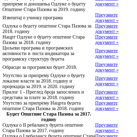
припреме и доношења Одлуке о буџету
документ »
Општине Стара Пазова за 2019. годину
Преузмите
Извештај о учинку програма
документ »
Одлука о буџету општине Стара Пазова за
Преузмите
2018. годину
документ »
Нацрт Одлуке о буџету општине Стара
Преузмите
Пазова за 2018. годину
документ »
Циљеви програма и програмских
Преузмите
активности и листа индикатора за
документ »
програмску структуру буџета
Преузмите
Обрасци за програмски буџет 2018.
документ »
Упутство за припрему Одлуке о буџету
Преузмите
локалне власти за 2018. годину и
документ »
пројекција за 2019. и 2020. годину
Прилог 1 - Преглед броја запослених и
Преузмите
средстава за плате за 2018. годину
документ »
Упутство за припрему Нацрта буџета
Преузмите
општине Стара Пазова за 2018. годину
документ »
Буџет Општине Стара Пазова за 2017.
годину
Одлука о II ребалансу буџета општине
Преузмите
Стара Пазова за 2017. годину
документ »
Одлука о I ребалансу буџета општине Стара
Преузмите