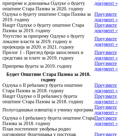
припреме и доношења Одлуке о буџету
документ »
општине Стара Пазова за 2020. годину
Одлука о буџету општине Стара Пазова за
Преузмите
2019. годину
документ »
Нацрт Одлуке о буџету општине Стара
Преузмите
Пазова за 2019. годину
документ »
Упутство за припрему Одлуке о буџету
Преузмите
локалне власти за 2019. годину и
документ »
пројекција за 2020. и 2021. годину
Прилог 1 - Преглед броја запослених и
Преузмите
средстава за плате за 2019. годину
документ »
Преузмите
Припрема буџета за 2019. годину
документ »
Буџет Општине Стара Пазова за 2018.
годину
Одлука о II ребалансу буџета општине
Преузмите
Стара Пазова за 2018. годину
документ »
Нацрт Одлуке о II ребалансу буџета
Преузмите
општине Стара Пазова за 2018. годину
документ »
Преузмите
Полугодишњи извештај о учинку програма
документ »
Одлука о I ребалансу буџета општине Стара
Преузмите
Пазова за 2018. годину
документ »
План постепеног увођења родно
одговорног буџетирања у поступак
Преузмите