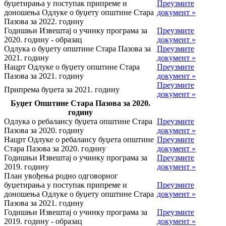
буџетирања у поступак припреме и
Преузмите
доношења Одлуке о буџету општине Стара
документ »
Пазова за 2022. годину
Годишњи Извештај о учинку програма за
Преузмите
2020. годину - образац
документ »
Одлука о буџету општине Стара Пазова за
Преузмите
2021. годину
документ »
Нацрт Одлуке о буџету општине Стара
Преузмите
Пазова за 2021. годину
документ »
Преузмите
Припрема буџета за 2021. годину
документ »
Буџет Општине Стара Пазова за 2020.
годину
Одлука о ребалансу буџета општине Стара
Преузмите
Пазова за 2020. годину
документ »
Нацрт Одлуке о ребалансу буџета општине
Преузмите
Стара Пазова за 2020. годину
документ »
Годишњи Извештај о учинку програма за
Преузмите
2019. годину
документ »
План увођења родно одговорног
буџетирања у поступак припреме и
Преузмите
доношења Одлуке о буџету општине Стара
документ »
Пазова за 2021. годину
Годишњи Извештај о учинку програма за
Преузмите
2019. годину - образац
документ »