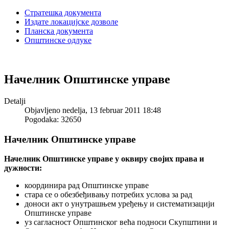
Стратешка документа
Издате локацијске дозволе
Планска документа
Општинске одлуке
Начелник Општинске управe
Detalji
Objavljeno nedelja, 13 februar 2011 18:48
Pogodaka: 32650
Начелник Општинске управе
Начелник Општинске управе у оквиру својих прaва и
дужности:
координира рад Општинске управе
стара се о обезбеђивању потребих услова за рад
доноси акт о унутрашњем уређењу и систематизацији
Општинске управе
уз сагласност Општинског већа подноси Скупштини и