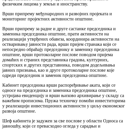
физичким лицима у земљи и иностранству.
Врши припрему међународних и развојних пројеката и
мониторинг пројектних активности општине.
Врши припрему за радне и друге састанке председника и
заменика председника општине, прати активности на
реализацији утврђених обавеза, координира активности на
остваривању јавности рада, врши пријем странака који се
непосредно обраћају председнику и заменику председника
општине, врши протоколарне послове поводом пријема
домаћих и страних представника градова, културних,
спортских и других представника, поводом додељивања
јавних признања, као и друге протоколарне послове које
одреди председник и заменик председника општине.
Кабинет председника врши распоређивање аката, који се
односе на председника и заменика председника општине,
устројава евиденцију и врши њихово архивирање у складу са
важећим прописима. Пружа техничку помоћи инвеститорима
у реализацији инвестиционих активности у циљу економског
развоја општине.
Шеф кабинета је задужен за све послове у области Односа са
јавношћу, који се превасходно огледа у сарадњи и