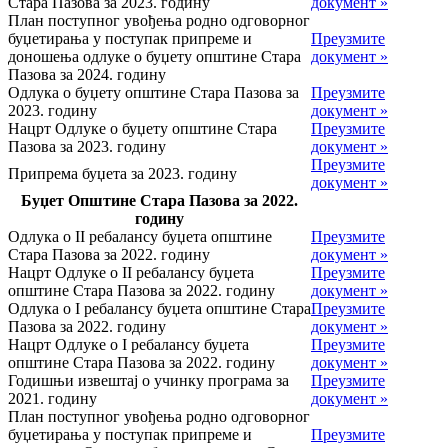
Стара Пазова за 2023. годину
документ »
План поступног увођења родно одговорног
буџетирања у поступак припреме и
Преузмите
доношења одлуке о буџету општине Стара
документ »
Пазова за 2024. годину
Одлука о буџету општине Стара Пазова за
Преузмите
2023. годину
документ »
Нацрт Одлуке о буџету општине Стара
Преузмите
Пазова за 2023. годину
документ »
Преузмите
Припрема буџета за 2023. годину
документ »
Буџет Општине Стара Пазова за 2022.
годину
Одлука о II ребалансу буџета општине
Преузмите
Стара Пазова за 2022. годину
документ »
Нацрт Одлуке о II ребалансу буџета
Преузмите
општине Стара Пазова за 2022. годину
документ »
Одлука о I ребалансу буџета општине Стара
Преузмите
Пазова за 2022. годину
документ »
Нацрт Одлуке о I ребалансу буџета
Преузмите
општине Стара Пазова за 2022. годину
документ »
Годишњи извештај о учинку програма за
Преузмите
2021. годину
документ »
План поступног увођења родно одговорног
буџетирања у поступак припреме и
Преузмите