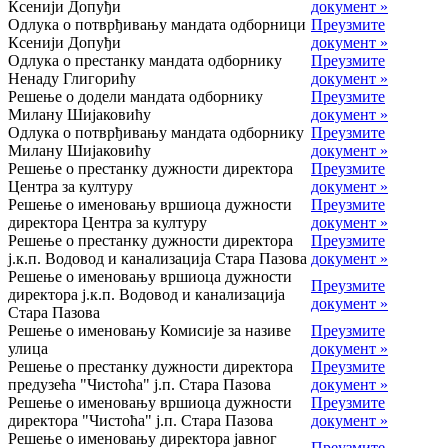
Ксенији Допуђи
документ »
Одлука о потврђивању мандата одборници
Преузмите
Ксенији Допуђи
документ »
Одлука о престанку мандата одборнику
Преузмите
Ненаду Глигорићу
документ »
Решење о додели мандата одборнику
Преузмите
Милану Шијаковићу
документ »
Одлука о потврђивању мандата одборнику
Преузмите
Милану Шијаковићу
документ »
Решење о престанку дужности директора
Преузмите
Центра за културу
документ »
Решење о именовању вршиоца дужности
Преузмите
директора Центра за културу
документ »
Решење о престанку дужности директора
Преузмите
ј.к.п. Водовод и канализација Стара Пазова
документ »
Решење о именовању вршиоца дужности
Преузмите
директора ј.к.п. Водовод и канализација
документ »
Стара Пазова
Решење о именовању Комисије за називе
Преузмите
улица
документ »
Решење о престанку дужности директора
Преузмите
предузећа "Чистоћа" ј.п. Стара Пазова
документ »
Решење о именовању вршиоца дужности
Преузмите
директора "Чистоћа" ј.п. Стара Пазова
документ »
Решење о именовању директора јавног
Преузмите