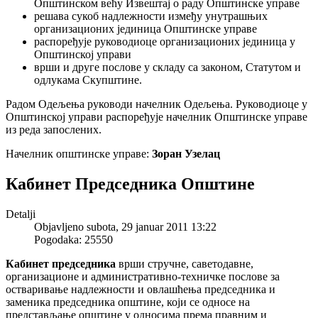
Општинском већу Извештај о раду Општинске управе
решава сукоб надлежности између унутрашњих
организационих јединица Општинске управе
распоређује руководиоце организационих јединица у
Општинској управи
врши и друге послове у складу са законом, Статутом и
одлукама Скупштине.
Радом Одељења руководи начелник Одељења. Руководиоце у
Општинској управи распоређује начелник Општинске управе
из реда запослених.
Начелник општинске управе:
Зоран Узелац
Кабинет Председника Општине
Detalji
Objavljeno subota, 29 januar 2011 13:22
Pogodaka: 25550
Кабинет председника
врши стручне, саветодавне,
организационе и административно-техничке послове за
остваривање надлежности и овлашћења председника и
заменика председника општине, који се односе на
представљање општине у односима према правним и