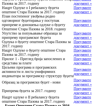
Пазова за 2017. годину
документ »
Нацрт Одлуке о I ребалансу буџета
Преузмите
општине Стара Пазова за 2017. годину
документ »
План постепеног увођења родно
одговорног буџетирања у поступак
Преузмите
припреме и доношења одлуке о буџету
документ »
Општине Стара Пазова за 2018. годину
Упутство за попуњавање образаца за
Преузмите
припрему програмског буџета
документ »
Одлука о буџету општине Стара Пазова за
Преузмите
2017. годину
документ »
Нацрт Одлуке о буџету општине Стара
Преузмите
Пазова за 2017. годину
документ »
Прилог 1 - Преглед броја запослених и
Преузмите
средстава за плате
документ »
Циљеви програма и програмских
Преузмите
активности и листа униформних
документ »
индикатора за програмску структуру буџета
Преузмите
Образац за програмски буџет - нови
документ »
Преузмите
Припрема буџета за 2017. годину
документ »
Нацрт одлуке о II ребалансу буџета
Преузмите
општине Стара Пазова за 2017. годину
документ »
Буџет Општине Стара Пазова за 2016.