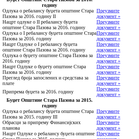
годину
Одлука о ребалансу буџета општине Стара
Преузмите
Пазова за 2016. годину II
документ »
Нацрт одлуке о II ребалансу буџета
Преузмите
општине Стара Пазова за 2016. годину
документ »
Одлука о I ребалансу буџета општине Стара
Преузмите
Пазова за 2016. годину
документ »
Нацрт Одлуке о I ребалансу буџета
Преузмите
општине Стара Пазова за 2016. годину
документ »
Одлука о буџету општине Стара Пазова за
Преузмите
2016. годину
документ »
Нацрт Одлуке о буџету општине Стара
Преузмите
Пазова за 2016. годину
документ »
Преглед броја запослених и средстава за
Преузмите
плате
документ »
Преузмите
Припрема буџета за 2016. годину
документ »
Буџет Општине Стара Пазова за 2015.
годину
Одлука о ребалансу буџета општине Стара
Преузмите
Пазова за 2015. годину III
документ »
Обрасци за припрему Финансијских
Преузмите
планова
документ »
Нацрт Одлуке о ребалансу буџета општине
Преузмите