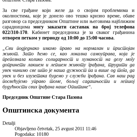
За све грађане који желе да о својим проблемима и
околностима, које је донело ово тешко кризно време, обаве
разговор са председником Општине или његовима најближим
сарадницима
могу заказати састанак на број телефона
022/310-170
. Кабинет председника је за сваког грађанина
отворен петком у периоду од 10:00 до 15:00 часова
.
„Сви подједнако имамо право на нормалан и пристојан
живот. Зато ћемо се, као локална самоуправа, која је
препознала колико солидарност и хуманост на делу могу
допринети лакшем и лепшем животу грађана, трудити да
увек чинимо све што је наша дужност па и више од тога, да
увек и без изузетака будемо у служби грађана. Сав наш рад
посвећујемо управо томе, бољој садашњости и лепшој
будућности свих грађана наше Општине“.
Председник Општине Стара Пазова
Општинска документа
Detalji
Objavljeno četvrtak, 25 avgust 2011 11:46
Pogodaka: 10180