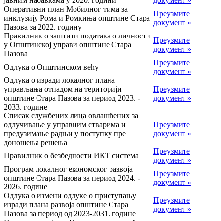
јавним набавкама у 2020. години
документ »
Оперативни план Мобилног тима за
Преузмите
инклузију Рома и Ромкиња општине Стара
документ »
Пазова за 2022. годину
Правилник о заштити података о личности
Преузмите
у Општинској управи општине Стара
документ »
Пазова
Преузмите
Одлука о Општинском већу
документ »
Одлука о изради локалног плана
управљања отпадом на територији
Преузмите
општине Стара Пазова за период 2023. -
документ »
2033. године
Списак службених лица овлашћених за
одлучивање у управним стварима и
Преузмите
предузимање радњи у поступку пре
документ »
доношења решења
Преузмите
Правилник о безбедности ИКТ система
документ »
Програм локалног економског развоја
Преузмите
општине Стара Пазова за период 2024. -
документ »
2026. године
Одлука о измени одлуке о приступању
Преузмите
изради плана развоја општине Стара
документ »
Пазова за период од 2023-2031. године