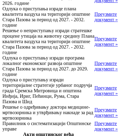
документ »
2026. године
Одлука о приступања израде плана
квалитета ваздуха на територији општине
Преузмите
Стара Пазова за период од 2027. - 2032.
документ »
године
Решење о неприступању изради стратешке
процене утицаја на животну средину Плана
Преузмите
квалитета ваздуха на територији општине
документ »
Стара Пазова за период од 2027. - 2032.
године
Одлука о приступању изради програма
локалног економског развоја општине
Преузмите
Стара Пазова за период од 2027. до 2029.
документ »
године
Одлука о приступању изради
територијалне стратегије урбаног подручја
Преузмите
града Сремска Митровица и општина
документ »
Инђија, Ириг, Пећинци, Рума, Стара
Пазова и Шид
Решење о одређивању доктора медицине-
Преузмите
мртвозорника и утврђивању накнаде за рад
документ »
мртвозорника
Правилник о систематизацији Општинске
Преузмите
управе
документ »
Акти општинског већа