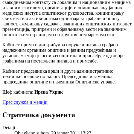
свакодневном контакту са локалним и националним медијима
и јавним гласилима, организацији и осмишљавању јавних
медијских наступа општинског руководства, конципирању
свих вести о активностима од значаја за грађане и општу
јавност, ажурирању садржаја званичних општинских интернет
презентација, припреми и објављивању вести на званичним
општинским страницама на друштвеним мрежама итд.
Кабинет прима и дистрибуира поруке и питања грађана
надлежним органима општине и јавним предузећима и
установама чији је оснивач општина и прослеђује одговоре
грађанима на постављена питања и примедбе.
Кабинет председника врши и друге административно
техничке послове по налогу Председника и заменика
председника општине и начелника Општинске управе.
Шеф кабинета:
Ирена Ухрик
Прес служба и медији
Стратешка документа
Detalji
Objavljeno subota, 29 januar 2011 13:22