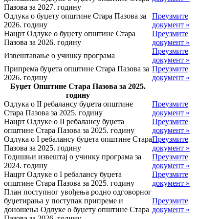
Пазова за 2027. годину
Одлука о буџету општине Стара Пазова за
Преузмите
2026. годину
документ »
Нацрт Одлуке о буџету општине Стара
Преузмите
Пазова за 2026. годину
документ »
Преузмите
Извештавање о учинку програма
документ »
Припрема буџета општине Стара Пазова за
Преузмите
2026. годину
документ »
Буџет Општине Стара Пазова за 2025.
годину
Одлука о II ребалансу буџета општине
Преузмите
Стара Пазова за 2025. годину
документ »
Нацрт Одлуке о II ребалансу буџета
Преузмите
општине Стара Пазова за 2025. годину
документ »
Одлука о I ребалансу буџета општине Стара
Преузмите
Пазова за 2025. годину
документ »
Годишњи извештај о учинку програма за
Преузмите
2024. годину
документ »
Нацрт Одлуке о I ребалансу буџета
Преузмите
општине Стара Пазова за 2025. годину
документ »
План поступног увођења родно одговорног
буџетирања у поступак припреме и
Преузмите
доношења Одлуке о буџету општине Стара
документ »
Пазова за 2026. годину