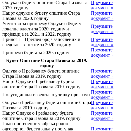
Одлука о буџету општине Стара Пазова за
Преузмите
2020. годину
документ »
Нацрт одлуке о буџету општине Стара
Преузмите
Пазова за 2020. годину
документ »
Упутство за припрему Одлуке о буџету
Преузмите
локалне власти за 2020. годину и
документ »
пројекција за 2021. и 2022. годину
Прилог 1 - Преглед броја запослених и
Преузмите
средстава за плате за 2020. годину
документ »
Преузмите
Припрема буџета за 2020. годину
документ »
Буџет Општине Стара Пазова за 2019.
годину
Одлука о II ребалансу буџета општине
Преузмите
Стара Пазова за 2019. годину
документ »
Нацрт Одлуке о II ребалансу буџета
Преузмите
општине Стара Пазова за 2019. годину
документ »
Преузмите
Полугодишњи извештај о учинку програма
документ »
Одлука о I ребалансу буџета општине Стара
Преузмите
Пазова за 2019. годину
документ »
Нацрт Одлуке о I ребалансу буџета
Преузмите
општине Стара Пазова за 2019. годину
документ »
План постепеног увођења родно
одговорног буџетирања у поступак
Преузмите