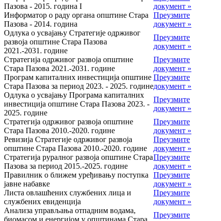
Пазова - 2015. година I
документ »
Информатор о раду органа општине Стара
Преузмите
Пазова - 2014. година
документ »
Одлука о усвајању Стратегије одрживог
Преузмите
развоја општине Стара Пазова
документ »
2021.-2031. године
Стратегија одрживог развоја општине
Преузмите
Стара Пазова 2021.-2031. године
документ »
Програм капиталних инвестиција општине
Преузмите
Стара Пазова за период 2023. - 2025. године
документ »
Одлука о усвајању Програма капиталних
Преузмите
инвестиција општине Стара Пазова 2023. -
документ »
2025. године
Стратегија одрживог развоја општине
Преузмите
Стара Пазова 2010.-2020. године
документ »
Ревизија Стратегије одрживог развоја
Преузмите
општине Стара Пазова 2010.-2020. године
документ »
Стратегија руралног развоја општине Стара
Преузмите
Пазова за период 2015.-2025. године
документ »
Правилник о ближем уређивању поступка
Преузмите
јавне набавке
документ »
Листа овлашћених службених лица и
Преузмите
службених евиденција
документ »
Анализа управљања отпадним водама,
Преузмите
биомасом и енергијом у општинама Стара