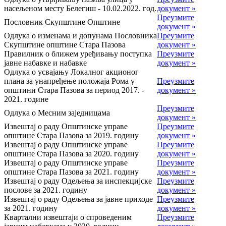
насељеном месту Белегиш - 10.02.2022. год.
документ »
Преузмите
Пословник Скупштине Општине
документ »
Одлука о изменама и допунама Пословника
Преузмите
Скупштине општине Стара Пазова
документ »
Правилник о ближем уређивању поступка
Преузмите
јавне набавке и набавке
документ »
Одлука о усвајању Локалног акционог
плана за унапређење положаја Рома у
Преузмите
општини Стара Пазова за период 2017. -
документ »
2021. године
Преузмите
Одлука о Месним заједницама
документ »
Извештај о раду Општинске управе
Преузмите
општине Стара Пазова за 2019. годину
документ »
Извештај о раду Општинске управе
Преузмите
општине Стара Пазова за 2020. годину
документ »
Извештај о раду Општинске управе
Преузмите
општине Стара Пазова за 2021. годину
документ »
Извештај о раду Одељења за инспекцијске
Преузмите
послове за 2021. годину
документ »
Извештај о раду Одељења за јавне приходе
Преузмите
за 2021. годину
документ »
Квартални извештаји о спроведеним
Преузмите