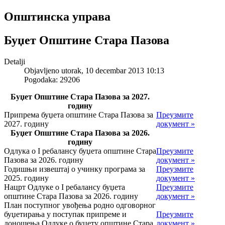
Општинска управа
Буџет Општине Стара Пазова
Detalji
Objavljeno utorak, 10 decembar 2013 10:13
Pogodaka: 29206
Буџет Општине Стара Пазова за 2027.
годину
Припрема буџета општине Стара Пазова за
Преузмите
2027. годину
документ »
Буџет Општине Стара Пазова за 2026.
годину
Одлука о I ребалансу буџета општине Стара
Преузмите
Пазова за 2026. годину
документ »
Годишњи извештај о учинку програма за
Преузмите
2025. годину
документ »
Нацрт Одлуке о I ребалансу буџета
Преузмите
општине Стара Пазова за 2026. годину
документ »
План поступног увођења родно одговорног
буџетирања у поступак припреме и
Преузмите
доношења Одлуке о буџету општине Стара
документ »