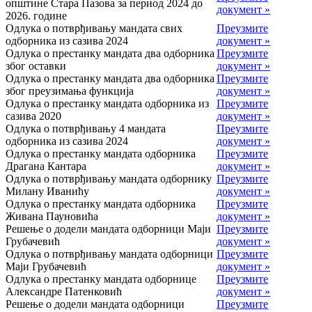
општине Стара Пазова за период 2024 до
документ »
2026. године
Одлука о потврђивању мандата свих
Преузмите
одборника из сазива 2024
документ »
Одлука о престанку мандата два одборника
Преузмите
због оставки
документ »
Одлука о престанку мандата два одборника
Преузмите
због преузимања функција
документ »
Одлука о престанку мандата одборника из
Преузмите
сазива 2020
документ »
Одлука о потврђивању 4 мандата
Преузмите
одборника из сазива 2024
документ »
Одлука о престанку мандата одборника
Преузмите
Драгана Кантара
документ »
Одлука о потврђивању мандата одборнику
Преузмите
Милану Иванићу
документ »
Одлука о престанку мандата одборника
Преузмите
Живана Пауновића
документ »
Решење о додели мандата одборници Маји
Преузмите
Грубачевић
документ »
Одлука о потврђивању мандата одборници
Преузмите
Маји Грубачевић
документ »
Одлука о престанку мандата одборнице
Преузмите
Александре Патенковић
документ »
Решење о додели мандата одборници
Преузмите