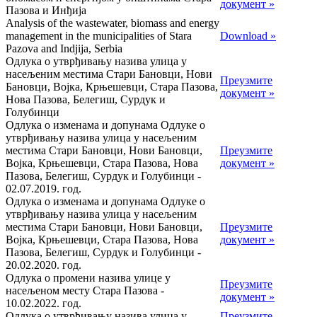
документ »
Пазова и Инђија
Analysis of the wastewater, biomass and energy
management in the municipalities of Stara
Download »
Pazova and Indjija, Serbia
Одлука о утврђивању назива улица у
насељеним местима Стари Бановци, Нови
Преузмите
Бановци, Војка, Крњешевци, Стара Пазова,
документ »
Нова Пазова, Белегиш, Сурдук и
Голубинци
Одлука о изменама и допунама Одлуке о
утврђивању назива улица у насељеним
местима Стари Бановци, Нови Бановци,
Преузмите
Војка, Крњешевци, Стара Пазова, Нова
документ »
Пазова, Белегиш, Сурдук и Голубинци -
02.07.2019. год.
Одлука о изменама и допунама Одлуке о
утврђивању назива улица у насељеним
местима Стари Бановци, Нови Бановци,
Преузмите
Војка, Крњешевци, Стара Пазова, Нова
документ »
Пазова, Белегиш, Сурдук и Голубинци -
20.02.2020. год.
Одлука о промени назива улице у
Преузмите
насељеном месту Стара Пазова -
документ »
10.02.2022. год.
Одлука о утврђивању назива улица у
Преузмите