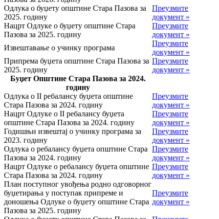
Одлука о буџету општине Стара Пазова за
Преузмите
2025. годину
документ »
Нацрт Одлуке о буџету општине Стара
Преузмите
Пазова за 2025. годину
документ »
Преузмите
Извештавање о учинку програма
документ »
Припрема буџета општине Стара Пазова за
Преузмите
2025. годину
документ »
Буџет Општине Стара Пазова за 2024.
годину
Одлука о II ребалансу буџета општине
Преузмите
Стара Пазова за 2024. годину
документ »
Нацрт Одлуке о II ребалансу буџета
Преузмите
општине Стара Пазова за 2024. годину
документ »
Годишњи извештај о учинку програма за
Преузмите
2023. годину
документ »
Одлука о ребалансу буџета општине Стара
Преузмите
Пазова за 2024. годину
документ »
Нацрт Одлуке о ребалансу буџета општине
Преузмите
Стара Пазова за 2024. годину
документ »
План поступног увођења родно одговорног
буџетирања у поступак припреме и
Преузмите
доношења Одлуке о буџету општине Стара
документ »
Пазова за 2025. годину