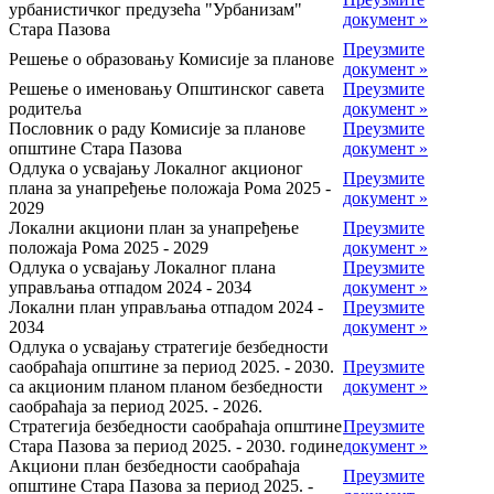
урбанистичког предузећа "Урбанизам"
документ »
Стара Пазова
Преузмите
Решење о образовању Комисије за планове
документ »
Решење о именовању Општинског савета
Преузмите
родитеља
документ »
Пословник о раду Комисије за планове
Преузмите
општине Стара Пазова
документ »
Одлука о усвајању Локалног акционог
Преузмите
плана за унапређење положаја Рома 2025 -
документ »
2029
Локални акциони план за унапређење
Преузмите
положаја Рома 2025 - 2029
документ »
Одлука о усвајању Локалног плана
Преузмите
управљања отпадом 2024 - 2034
документ »
Локални план управљања отпадом 2024 -
Преузмите
2034
документ »
Одлука о усвајању стратегије безбедности
саобраћаја општине за период 2025. - 2030.
Преузмите
са акционим планом планом безбедности
документ »
саобраћаја за период 2025. - 2026.
Стратегија безбедности саобраћаја општине
Преузмите
Стара Пазова за период 2025. - 2030. године
документ »
Акциони план безбедности саобраћаја
Преузмите
општине Стара Пазова за период 2025. -