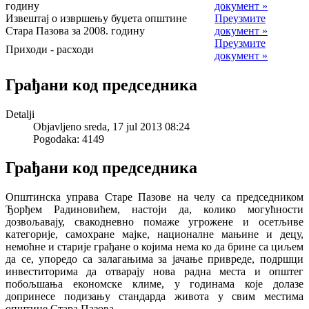
годину
документ »
Извештај о извршењу буџета општине
Преузмите
Стара Пазова за 2008. годину
документ »
Преузмите
Приходи - расходи
документ »
Грађани код председника
Detalji
Objavljeno sreda, 17 jul 2013 08:24
Pogodaka: 4149
Грађани код председника
Општинска управа Старе Пазове на челу са председником
Ђорђем Радиновићем, настоји да, колико могућности
дозвољавају, свакодневно помаже угрожене и осетљиве
категорије, самохране мајке, националне мањине и децу,
немоћне и старије грађане о којима нема ко да брине са циљем
да се, упоредо са залагањима за јачање привреде, подршци
инвеститорима да отварају нова радна места и општег
побољшања економске климе, у годинама које долазе
допринесе подизању стандарда живота у свим местима
општине Стара Пазова.