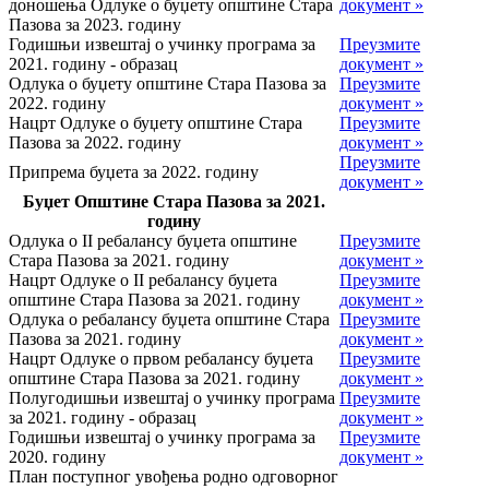
доношења Одлуке о буџету општине Стара
документ »
Пазова за 2023. годину
Годишњи извештај о учинку програма за
Преузмите
2021. годину - образац
документ »
Одлука о буџету општине Стара Пазова за
Преузмите
2022. годину
документ »
Нацрт Одлуке о буџету општине Стара
Преузмите
Пазова за 2022. годину
документ »
Преузмите
Припрема буџета за 2022. годину
документ »
Буџет Општине Стара Пазова за 2021.
годину
Одлука о II ребалансу буџета општине
Преузмите
Стара Пазова за 2021. годину
документ »
Нацрт Одлуке о II ребалансу буџета
Преузмите
општине Стара Пазова за 2021. годину
документ »
Одлука о ребалансу буџета општине Стара
Преузмите
Пазова за 2021. годину
документ »
Нацрт Одлуке о првом ребалансу буџета
Преузмите
општине Стара Пазова за 2021. годину
документ »
Полугодишњи извештај о учинку програма
Преузмите
за 2021. годину - образац
документ »
Годишњи извештај о учинку програма за
Преузмите
2020. годину
документ »
План поступног увођења родно одговорног