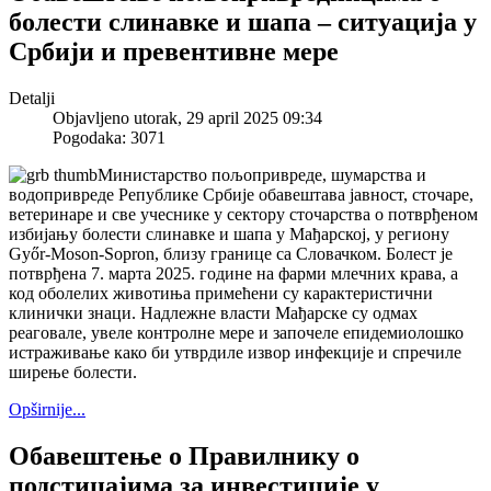
болести слинавке и шапа – ситуација у
Србији и превентивне мере
Detalji
Objavljeno utorak, 29 april 2025 09:34
Pogodaka: 3071
Министарство пољопривреде, шумарства и
водопривреде Републике Србије обавештава јавност, сточаре,
ветеринаре и све учеснике у сектору сточарства о потврђеном
избијању болести слинавке и шапа у Мађарској, у региону
Győr-Moson-Sopron, близу границе са Словачком. Болест је
потврђена 7. марта 2025. године на фарми млечних крава, а
код оболелих животиња примећени су карактеристични
клинички знаци. Надлежне власти Мађарске су одмах
реаговале, увеле контролне мере и започеле епидемиолошко
истраживање како би утврдиле извор инфекције и спречиле
ширење болести.
Opširnije...
Обавештење о Правилнику о
подстицајима за инвестиције у