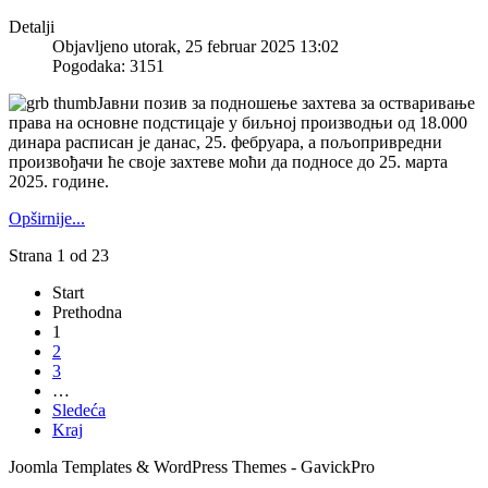
Detalji
Objavljeno utorak, 25 februar 2025 13:02
Pogodaka: 3151
Јавни позив за подношење захтева за остваривање
права на основне подстицаје у биљној производњи од 18.000
динара расписан је данас, 25. фебруара, а пољопривредни
произвођачи ће своје захтеве моћи да подносе до 25. марта
2025. године.
Opširnije...
Strana 1 od 23
Start
Prethodna
1
2
3
…
Sledeća
Kraj
Joomla Templates & WordPress Themes - GavickPro