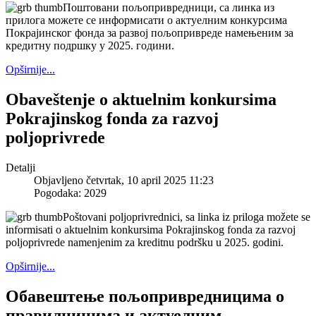
Поштовани пољопривредници, са линка из
прилога можете се информисати о актуелним конкурсима
Покрајинског фонда за развој пољопривреде намењеним за
кредитну подршку у 2025. години.
Opširnije...
Obaveštenje o aktuelnim konkursima
Pokrajinskog fonda za razvoj
poljoprivrede
Detalji
Objavljeno četvrtak, 10 april 2025 11:23
Pogodaka: 2029
Poštovani poljoprivrednici, sa linka iz priloga možete se
informisati o aktuelnim konkursima Pokrajinskog fonda za razvoj
poljoprivrede namenjenim za kreditnu podršku u 2025. godini.
Opširnije...
Обавештење пољопривредницима о
правилницима и актуелним