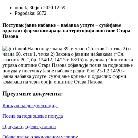
utorak, 30 jun 2020 12:59
Pogodaka: 6872
Поступак јавне набавке – набавка услуге – сузбијање
одраслих форми комараца на територији општине Стара
Пазова
На основу члана 39. и члана 55. став 1. тачка 2) и
члана 60. став 1. тачка 2) Закона о јавним набавкама (“Сл.
гласник РС”, бр. 124/12, 14/15 и 68/15) наручилац Општинска
управа општине Стара Пазова објављује позив за подношење
понуда у поступку јавне набавке редни број 23-1.2.14/20 -
јавна набавка услуге–сузбијање крпеља и одраслих форми
комараца на територији општине Стара Пазова.
Преузмите документа:
Конкурсна документација
Позив за подношење понуда
Одлука о додели уговора
Обавештење о закљученом уговору