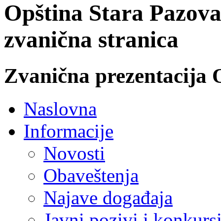
Opština Stara Pazova
zvanična stranica
Zvanična prezentacija 
Naslovna
Informacije
Novosti
Obaveštenja
Najave događaja
Javni pozivi i konkurs