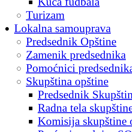
Kuća fudbala
Turizam
Lokalna samouprava
Predsednik Opštine
Zamenik predsednika
Pomoćnici predsednik
Skupština opštine
Predsednik Skupšti
Radna tela skupštin
Komisija skupštine 