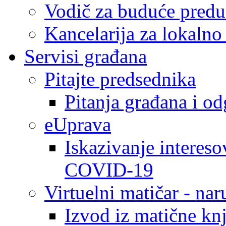
Vodič za buduće predu
Kancelarija za lokaln
Servisi građana
Pitajte predsednika
Pitanja građana i o
eUprava
Iskazivanje intereso
COVID-19
Virtuelni matičar - na
Izvod iz matične kn