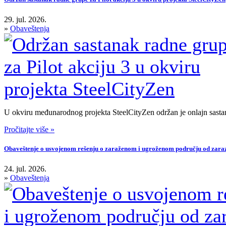
29. jul. 2026.
»
Obaveštenja
U okviru međunarodnog projekta SteelCityZen održan je onlajn sastan
Pročitajte više »
Obaveštenje o usvojenom rešenju o zaraženom i ugroženom području od zarazn
24. jul. 2026.
»
Obaveštenja