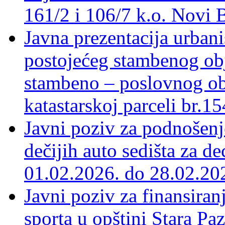
161/2 i 106/7 k.o. Novi 
Javna prezentacija urbani
postojećeg stambenog obj
stambeno – poslovnog ob
katastarskoj parceli br.1
Javni poziv za podnošenj
dečijih auto sedišta za d
01.02.2026. do 28.02.20
Javni poziv za finansira
sporta u opštini Stara Pa