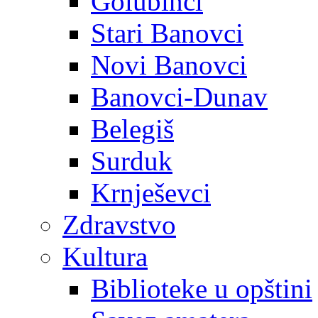
Golubinci
Stari Banovci
Novi Banovci
Banovci-Dunav
Belegiš
Surduk
Krnješevci
Zdravstvo
Kultura
Biblioteke u opštini