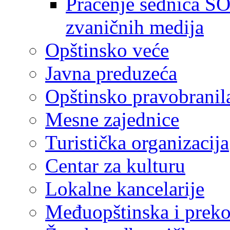
Praćenje sednica SO
zvaničnih medija
Opštinsko veće
Javna preduzeća
Opštinsko pravobranil
Mesne zajednice
Turistička organizacija
Centar za kulturu
Lokalne kancelarije
Međuopštinska i preko