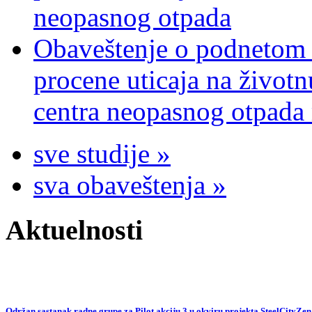
neopasnog otpada
Obaveštenje o podnetom z
procene uticaja na životn
centra neopasnog otpada 
sve studije »
sva obaveštenja »
Aktuelnosti
Održan sastanak radne grupe za Pilot akciju 3 u okviru projekta SteelCityZen