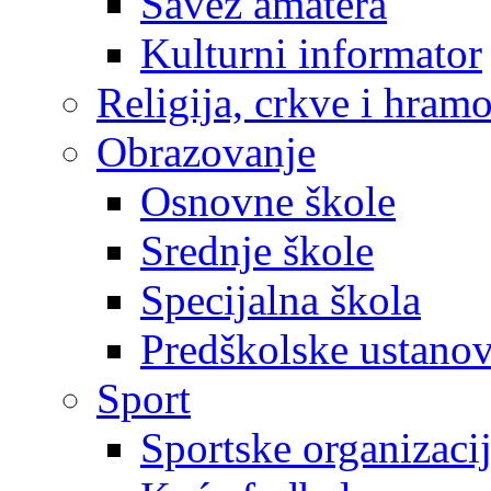
Savez amatera
Kulturni informator
Religija, crkve i hram
Obrazovanje
Osnovne škole
Srednje škole
Specijalna škola
Predškolske ustano
Sport
Sportske organizaci