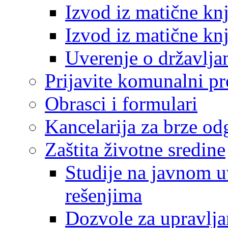
Izvod iz matične kn
Izvod iz matične kn
Uverenje o državlja
Prijavite komunalni p
Obrasci i formulari
Kancelarija za brze o
Zaštita životne sredine
Studije na javnom u
rešenjima
Dozvole za upravlj