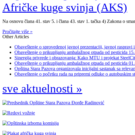
Na osnovu člana 41. stav 5. i člana 43. stav 1. tačka 4) Zakona o sman
Pročitajte više »
Other Articles
Obaveštenje o sprovedenoj javnoj prezentaciji, javnoj raspravi i
Obaveštenje o prikupljanju ambalažnog otpada od pesticida 15
Sinergija privrede i obrazovanja: Kako MTU i projekat SteelCi
Obaveštenje o prikupljanju ambalažnog otpada od pesticida 01
Opština Stara Pazova organizovala inicijalni sastanak sa relevan
Obaveštenje o početku rada na pripremi odluke o autobuskim sta
sve aktuelnosti »