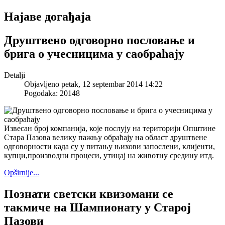
Најаве догађаја
Друштвено одговорно пословање и
брига о учесницима у саобраћају
Detalji
Objavljeno petak, 12 septembar 2014 14:22
Pogodaka: 20148
Извесан број компанија, које послују на територији Општине
Стара Пазова велику пажњу обраћају на област друштвене
одговорности када су у питању њихови запослени, клијенти,
купци,производни процеси, утицај на животну средину итд.
Opširnije...
Познати светски квизомани се
такмиче на Шампионату у Старој
Пазови