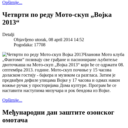
Opširnije...
Четврти по реду Мото-скуп „Војка
2013“
Detalji
Objavljeno utorak, 08 april 2014 14:52
Pogodaka: 17708
Чланови Мото клуба
„Фантоми“ позивају све грађане и пасиониране љубитеље
двоточкаша на Мото-скуп „Војка 2013“ који ће се одржати 08.
септембра 2013. године. Мото-скуп почиње у 15 часова
доласком гостију - бајкера и музиком са разгласа. Затим је
предвиђен дефиле улицама Војке у 17 часова и одмах након
вожње ручак у просторијама Дома културе. Програм ће се
наставити наступима мизучара и рок бендова из Војке.
Opširnije...
Међународни дан заштите озонског
омотача