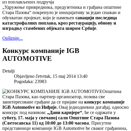
„Удружење привредника, предузетника и грађана општине
Стара Пазова“ покренуло је иницијативу за један снажан и
обухватан пројекат, који је намењен
санацији последица
катастрофалних поплава, кроз рестаурацију, обнову и
изградњу стамбених објеката широм Србије
.
Opširnije...
Конкурс компаније IGB
AUTOMOTIVE
Detalji
Objavljeno četvrtak, 15 maj 2014 13:40
Pogodaka: 23983
Општина
Стара Пазова, као партнер организатор, позива све
заинтересоване грађане да се пријаве на
конкурс компаније
IGB Automotive из Инђије.
Овај једнодневни догађај, односно
конкурс под називом:
„Дани каријере“
, ће се одржати у
суботу, 17. маја у свечаној сали Општине Стара Пазова
(Светосавска 11) од 10:00 до 13:00 часова
. Присутни
представници компаније IGB Automotive ће сваког грађанина,