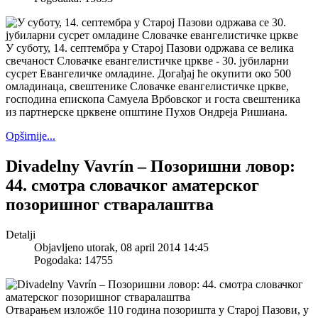
У суботу, 14. септембра у Старој Пазови одржава се велика
свечаност Словачке евангелистичке цркве - 30. јубиларни
сусрет Евангеличке омладине. Догађај ће окупити око 500
омладинаца, свештенике Словачке евангелистичке цркве,
господина епископа Самуела Врбовског и госта свештеника
из партнерске црквене општине Пухов Ондреја Ришиана.
Opširnije...
Divadelny Vavrín – Позоришни ловор:
44. смотра словачког аматерског
позоришног стваралаштва
Detalji
Objavljeno utorak, 08 april 2014 14:45
Pogodaka: 14755
Отварањем изложбе 110 година позоришта у Старој Пазови, у