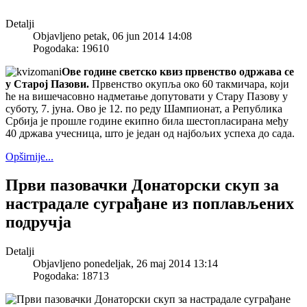
Detalji
Objavljeno petak, 06 jun 2014 14:08
Pogodaka: 19610
Ове године светско квиз првенство одржава се
у Старој Пазови.
Првенство окупља око 60 такмичара, који
ће на вишечасовно надметање допутовати у Стару Пазову у
суботу, 7. јуна. Ово је 12. по реду Шампионат, а Република
Србија је прошле године екипно била шестопласирана међу
40 држава учесница, што је један од најбољих успеха до сада.
Opširnije...
Први пазовачки Донаторски скуп за
настрадале суграђане из поплављених
подручја
Detalji
Objavljeno ponedeljak, 26 maj 2014 13:14
Pogodaka: 18713