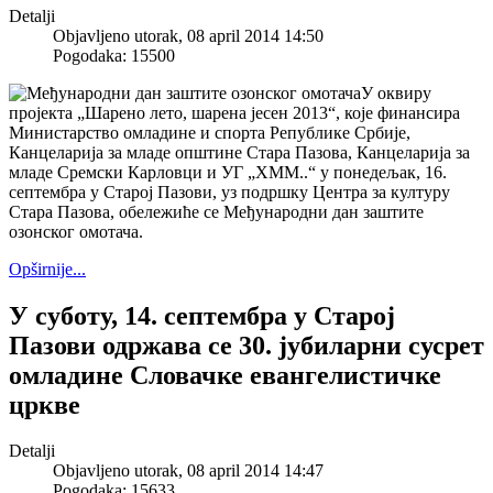
Detalji
Objavljeno utorak, 08 april 2014 14:50
Pogodaka: 15500
У оквиру
пројекта „Шарено лето, шарена јесен 2013“, које финансира
Министарство омладине и спорта Републике Србије,
Канцеларија за младе општине Стара Пазова, Канцеларија за
младе Сремски Карловци и УГ „ХММ..“ у понедељак, 16.
септембра у Старој Пазови, уз подршку Центра за културу
Стара Пазова, обележиће се Међународни дан заштите
озонског омотача.
Opširnije...
У суботу, 14. септембра у Старој
Пазови одржава се 30. јубиларни сусрет
омладине Словачке евангелистичке
цркве
Detalji
Objavljeno utorak, 08 april 2014 14:47
Pogodaka: 15633