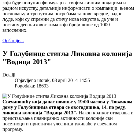
који буде попунио формулар са својим личним подацима и
радном искуству, детаљније информисати о компанији, њеном
пословању и тренутним потребама за нове вредне, радне
људе, који су спремни да стичу нова искуства, да уче и
постану део њиховог тима који броји више од 1000
запослених.
Opširnije...
У Голубинце стигла Ликовна колонија
"Водица 2013"
Detalji
Objavljeno utorak, 08 april 2014 14:55
Pogodaka: 18693
Свечаношћу која данас почиње у 19:00 часова у Ловачком
дому у Голубинцима отвара се овогодишња, 14. по реду,
ликовна колонија "Водица 2013".
Након кратког отварања и
представљања планираних активности колоније сви
посетиоци и пристигли учесници уживаће у свечаном
програму.