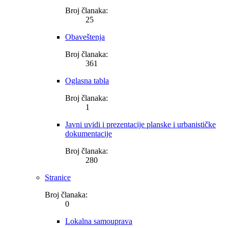
Broj članaka:
25
Obaveštenja
Broj članaka:
361
Oglasna tabla
Broj članaka:
1
Javni uvidi i prezentacije planske i urbanističke
dokumentacije
Broj članaka:
280
Stranice
Broj članaka:
0
Lokalna samouprava