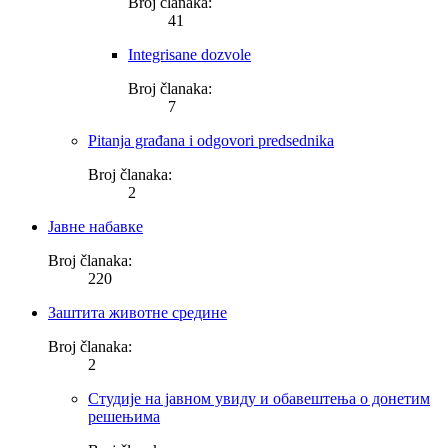
Broj članaka:
41
Integrisane dozvole
Broj članaka:
7
Pitanja građana i odgovori predsednika
Broj članaka:
2
Јавне набавке
Broj članaka:
220
Заштита животне средине
Broj članaka:
2
Студије на јавном увиду и обавештења о донетим
решењима