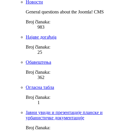
Новости
General questions about the Joomla! CMS
Broj članaka:
983
Најаве догађаја
Broj članaka:
25
Обавештења
Broj članaka:
362
Огласна табла
Broj članaka:
1
Јавни увиди и презентације планске и
урбанистичке документације
Broj članaka: