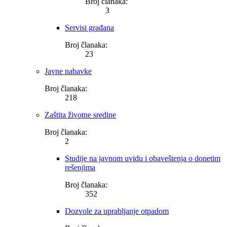
Broj članaka:
3
Servisi građana
Broj članaka:
23
Javne nabavke
Broj članaka:
218
Zaštita životne sredine
Broj članaka:
2
Studije na javnom uvidu i obaveštenja o donetim
rešenjima
Broj članaka:
352
Dozvole za uprabljanje otpadom